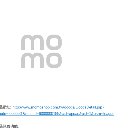
品網址
:
http://www.momoshop.com.tw/goods/GoodsDetail.jsp?
code=2533531&memid=6000000188&cid=apuad&oid=1&osm=league
品訊息功能
: