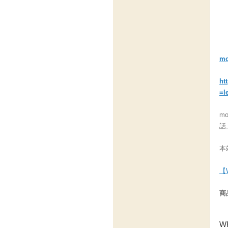
m
ht
=l
m
話
本
【
商
W