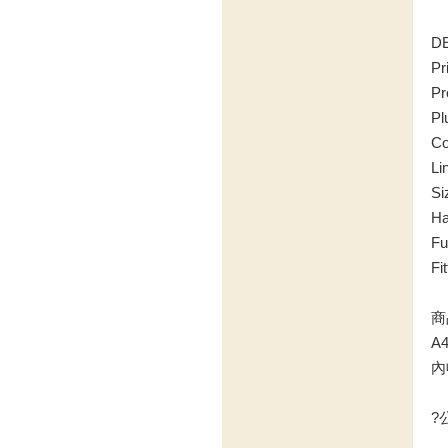
D
P
P
P
C
L
Si
H
F
F
商
A
內
?