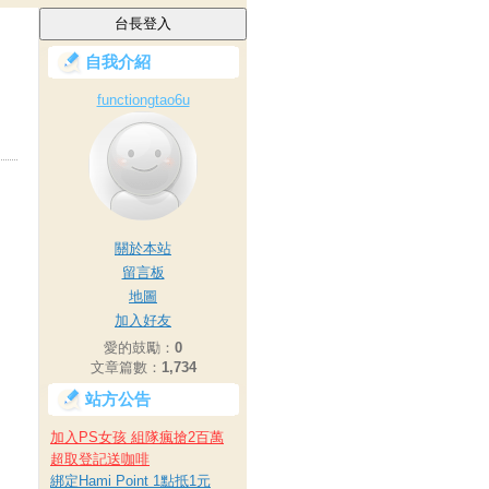
自我介紹
functiongtao6u
關於本站
留言板
地圖
加入好友
愛的鼓勵：
0
文章篇數：
1,734
站方公告
加入PS女孩 組隊瘋搶2百萬
超取登記送咖啡
綁定Hami Point 1點抵1元