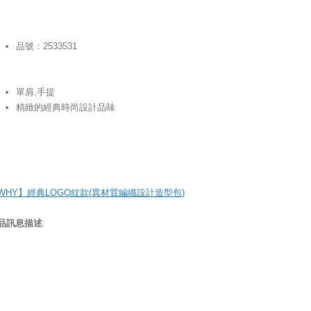
品號：2533531
單肩,手提
精緻的經典時尚設計品味
WHY】經典LOGO紋款(異材質編織設計造型包)
品訊息描述
: