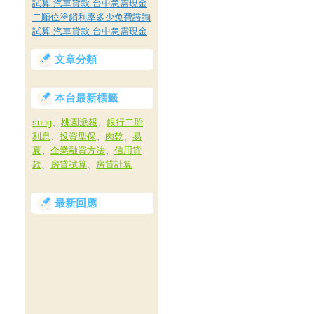
試算 汽車貸款 台中急需現金
二順位塗銷利率多少免費諮詢
試算 汽車貸款 台中急需現金
文章分類
本台最新標籤
snug
、
桃園派報
、
銀行二胎
利息
、
投資型保
、
肉乾
、
易
夏
、
企業融資方法
、
信用貸
款
、
房貸試算
、
房貸計算
最新回應