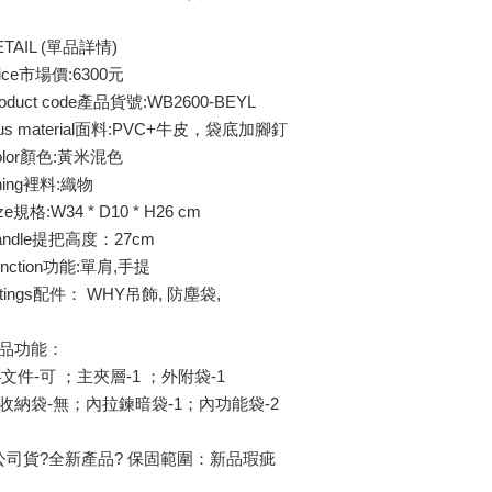
ETAIL (單品詳情)
rice市場價:6300元
roduct code產品貨號:WB2600-BEYL
lus material面料:PVC+牛皮，袋底加腳釘
olor顏色:黃米混色
ining裡料:織物
ze規格:W34 * D10 * H26 cm
andle提把高度：27cm
unction功能:單肩,手提
ittings配件： WHY吊飾, 防塵袋,
品功能：
4文件-可 ；主夾層-1 ；外附袋-1
收納袋-無；內拉鍊暗袋-1；內功能袋-2
公司貨?全新產品? 保固範圍：新品瑕疵