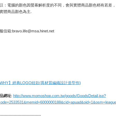
註：電腦的顏色因螢幕解析度的不同，會與實體商品顏色稍有若差，
實體商品顏色為主.
信箱:bravo.life@msa.hinet.net
WHY】經典LOGO紋款(異材質編織設計造型包)
品網址
:
http://www.momoshop.com.tw/goods/GoodsDetail.jsp?
code=2533531&memid=6000000188&cid=apuad&oid=1&osm=leagu
--------------------------------