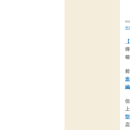
m
包)
【
得
箱
前
造
編
但
上
型
店