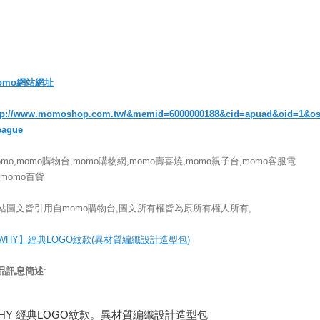
omo網站網址
tp://www.momoshop.com.tw/&memid=6000000188&cid=apuad&oid=1&o
eague
omo,momo購物台,momo購物網,momo壽喜燒,momo親子台,momo客服電
,momo百貨
站圖文皆引用自momo購物台,圖文所有權皆為原所有權人所有,
WHY】經典LOGO紋款(異材質編織設計造型包)
品訊息簡述
:
HY 經典LOGO紋款。異材質編織設計造型包