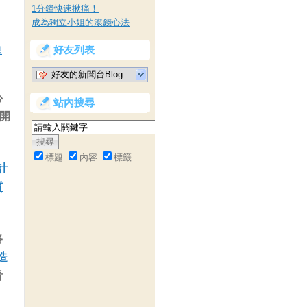
1分鐘快速揪痛！
成為獨立小姐的滾錢心法
好友列表
型
好友的新聞台Blog
心
站內搜尋
.開
標題
內容
標籤
計
質
路
造
看