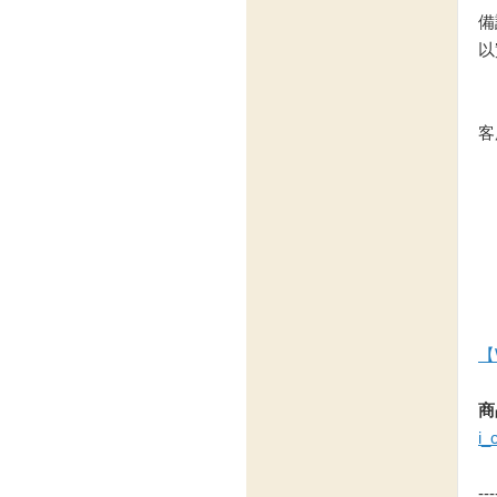
備
以
客服
【
商
i_
---