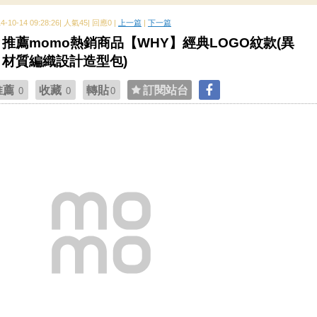
14-10-14 09:28:26| 人氣45| 回應0 |
上一篇
|
下一篇
推薦momo熱銷商品【WHY】經典LOGO紋款(異
材質編織設計造型包)
推薦
收藏
轉貼
訂閱站台
0
0
0