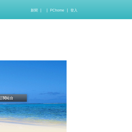
|
|
|
新聞
PChome
登入
訂閱站台