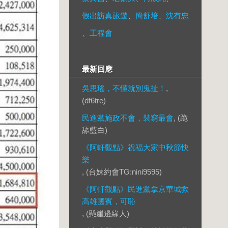
假出訪真旅遊
、
簡舒培
、
沈有忠
、
工程會
最新回應
吳思瑤，不懂就別鬼扯！
,
(df6tre)
民進黨施政不會，裝窮最會
, (跪
舔藍白)
《阿軒觀點》祝福大家中秋節快
樂
, (台妹約會TG:nini9595)
《阿軒觀點》民進黨拿京華城救
高雄國賓，可恥
, (懸崖邊緣人)