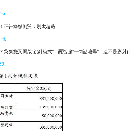
9sc
援！正告綠媒側翼：別太超過
2Hb
委？吳釗燮又開啟“跳針模式”，羅智強“一句話嗆爆”：這不是影射
BJ