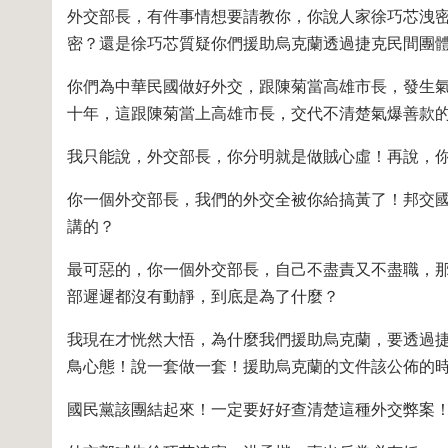
外交部長，有件事情想要請教你，你說人家徐巧芯洩
密？還是徐巧芯質疑你們援助烏克蘭透過捷克民間團
你們為中華民國做好外交，跟陳菊當高雄市長，發生
十年，這跟陳菊當上高雄市長，交代不清楚氣爆善款
我只能說，外交部長，你分明就是做賊心虛！再說，
你一個外交部長，我們的外交全被你給搞黃了！邦交
講的？
最可惡的，你一個外交部長，自己不盡責又不盡職，
部遲遲都沒有動靜，到底是為了什麼？
我現在才恍然大悟，為什麼我們援助烏克蘭，要透過
鳥心態！說一套做一套！援助烏克蘭的文件該公佈的
國民黨該團結起來！一定要好好查清楚這種外交弊案