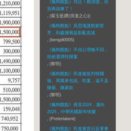
《瘋狗觀點》拜託！賴清德，你
別再搞事了！
, (紫玉藍鑽(浪漫之心))
《瘋狗觀點》吳思瑤護航劉世
芳，到處捕風捉影亂造謠
, (bengdi0005)
《瘋狗觀點》不信公理喚不回，
拒絕選擇性辦案
, (黎明)
《瘋狗觀點》民進黨批判韓國
瑜、周萬來包庇、吃案，遠不及
陳菊、陳家欽
, (黎明)
《瘋狗觀點》再見2024，邁向
2025，中華民國新年快樂
, (Preterlabent)
《瘋狗觀點》民進黨昔日反軍事