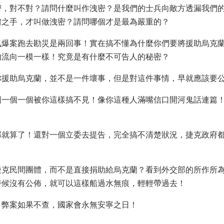
密，對不對？請問什麼叫作洩密？是我們的士兵向敵方透漏我們
體之手，才叫做洩密？請問哪個才是最為嚴重的？
氣爆案跑去勘災是兩回事！實在搞不懂為什麼你們要將援助烏克
的流向一模一樣！究竟是有什麼不可告人的秘密？
你援助烏克蘭，並不是一件壞事，但是對這件事情，早就應該要
國一個一個被你這樣搞不見！像你這種人滿嘴信口開河鬼話連篇
那就算了！還對一個立委去提告，完全搞不清楚狀況，捷克政府
捷克民間團體，而不是直接捐助給烏克蘭？看到外交部的所作所
時候沒有公佈，就可以這樣船過水無痕，輕輕帶過去！
！弊案如果不查，國家會永無安寧之日！