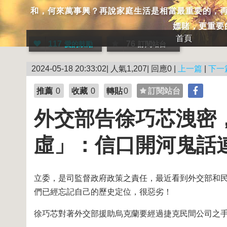
和，何來萬事興？再說家庭生活是相當最重要的，
嫖賭，更重要
首頁
117
76
愛的鼓勵
訂閱站台
2024-05-18 20:33:02| 人氣1,207| 回應0 |
上一篇
|
下一
推薦
0
收藏
0
轉貼
0
訂閱站台
外交部告徐巧芯洩密
虛」：信口開河鬼話
立委，是司監督政府政策之責任，最近看到外交部和
們已經忘記自己的歷史定位，很惡劣！
徐巧芯對著外交部援助烏克蘭要經過捷克民間公司之