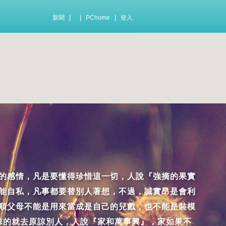
|
|
|
新聞
PChome
登入
的感情，凡是要懂得珍惜這一切，人說『強摘的果實
能自私，凡事都要替別人著想，不過，誠實昂是會利
順父母不能是用來當成是自己的兒戲，也不能是裝模
諒的就去原諒別人，人說『家和萬事興』，家如果不