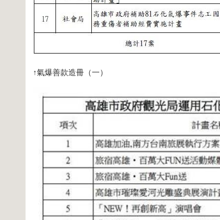
↑氣爆善款造冊（一）