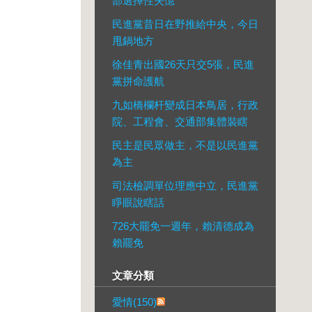
部選擇性失憶
民進黨昔日在野推給中央，今日
甩鍋地方
徐佳青出國26天只交5張，民進
黨拼命護航
九如橋欄杆變成日本鳥居，行政
院、工程會、交通部集體裝瞎
民主是民眾做主，不是以民進黨
為主
司法檢調單位理應中立，民進黨
睜眼說瞎話
726大罷免一週年，賴清德成為
賴罷免
文章分類
愛情(150)