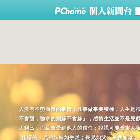
人沒有不勞而獲的事情，凡事做事要積極，人生是
不會甜，強求的姻緣不會緣』，感情生活並不是兒
人利己，而且會受到他人的信任；說謊可能會害人
作樣的，兄弟姊妹如手足；長兄如父、長嫂如母，