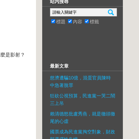
站內搜尋
標題
內容
標籤
什麼是影射？
最新文章
慈濟遭騙10億，混蛋官員陳時
中急著脫罪
狂砍公視預算，民進黨一哭二鬧
三上吊
賴清德怒批盧秀燕，就是徹頭徹
尾的心虛
國票成為民進黨掏空對象，財政