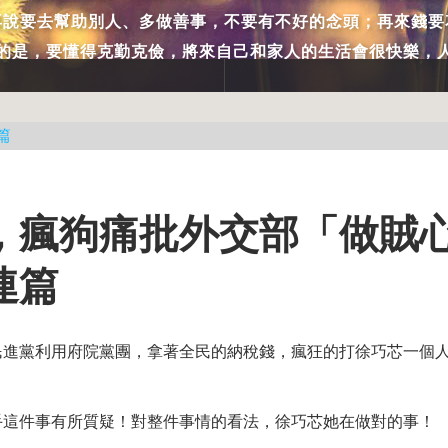
再說要去幫助別人、多做善事，不要有不好的念頭；再來錢要
的是，要懂得克勤克儉，將來自己和家人的生活會很快樂，
篇
，瘋狗痛批外交部「做賊
連篇
民進黨利用府院黨團，拿著全民的納稅錢，瘋狂的打徐巧芯一個
手這件事有所質疑！對整件事情的看法，徐巧芯她在做對的事！