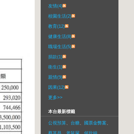
友情(4)
校園生活(2)
教育(12)
健康生活(8)
職場生活(5)
捐款(1)
衛生(1)
親情(9)
因果(12)
更多
>>
本台最新標籤
公視預算
、
台糖
、
國票金弊案
、
蔡其昌
、
老鼠屎
、
何欣純
、