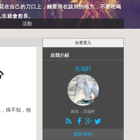
花在自己的刀口上，錢要用在該用的地方，不要吃喝
人生就會愈長。
活動
自我介紹
呂福軒
心
人，殊不知，他
姓名：呂福軒
關於本站