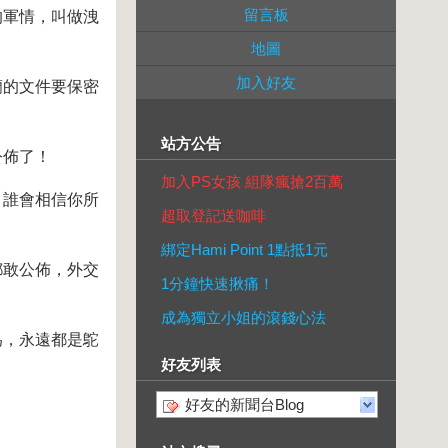
留言板
的軍情，叫做洩
地圖
加入好友
蘭的文件要保密
站方公告
公佈了！
加入PS女孩 組隊瘋搶2百萬
！誰會相信你所
超取登記送咖啡
綁定Hami Point 1點抵1元
都敢公佈，外交
1分鐘快速揪痛！
成為獨立小姐的滾錢心法
為，永遠都是鴕
好友列表
好友的新聞台Blog