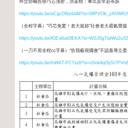
外交部喊告徐巧芯洩密，洪孟楷：事出反常必有妖
https://youtu.be/uCgcDBydaIM?si=08PVOb_yXhWRz
（全程字幕）“巧芯免驚！老大挺妳”社會老大霸氣聲
https://youtu.be/IGEu6ud3EKA?si=WSJ5gTqrWu2u3
（一刀不剪全程cc字幕）“告我藐視國會”不認羞辱立
https://youtu.be/mWAT-FC7sz8?si=s5nk4qOySi7PVn