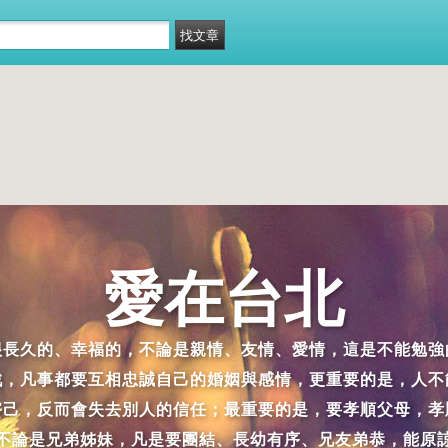
愛在台北
很長久的、幸福的，不論是親情、友情、愛情，這是不能勉強
戲，凡事都要互相忠誠自己的婚姻與感情，更重要的是，人不
害己，反而會失去別人的信任；最重要的是，要孝順父母，孝
不論是兄弟姊妹，凡是要團結、長幼有序、兄友弟恭，能原