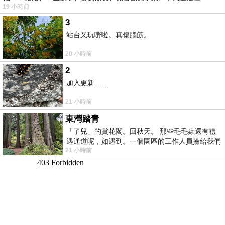
19 小時前
湖⋯⋯，
3
站台又玩嘢啦。真傷腦筋。
20 小時前
2
加入更新......
21 小時前
東灣踏青
「了兒」的賞花閣。回秋天。 那些毛毛蟲還有禮
遇通道呢，如遇到。一個園區的工作人員撿給我們
21 小時前
細賞。