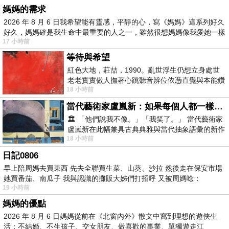
媽媽的需求
2026 年 8 月 6 日我希望能有靈感，平靜的心，寫《媽媽》這系列好久
好久，媽媽確是我生命中最重要的人之一，雖然很想媽媽像我愛她一樣
17 小時前
等待與希望
紅色大地，莊喆，1990。亂世浮生仍想立身處世
老老實實做人撫著心跳聽音辨位依憑直覺與本能鑽
18 小時前
向裂隙的亮處探索另一個心聲另一個共鳴的
當代藝術家盧嵐新：如果每個人都一樣，這世界該有多無聊？
🏛️ 「他們說我不像。」「我笑了。」 當代藝術家
盧嵐新在此幅兼具古典典雅與當代抽象語彙的新作
18 小時前
中，以沈靜的藍色空間為背景，描繪了
日記0806
早上陪周媽去買東西 先去全聯買生菜、山葵、沙拉 然後走在保安市場
她買番茄、南瓜子 我與認識的攤販大姊們打招呼 又被周媽唸：
19 小時前
媽媽的優點
2026 年 8 月 6 日媽媽從前在《北窗內外》散文中寫到理想的遊俠生
活：不結婚、不生孩子、交女朋友、做喜歡的事業、單獨遊走江