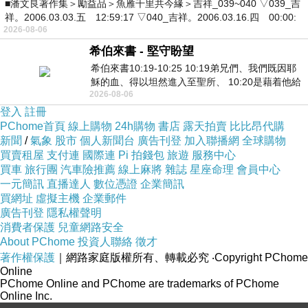
■潘文良著作集＞勵益品＞魚雁千里共今緣＞吉祥_039~040 ▽039_吉
祥。2006.03.03.五 12:59:17 ▽040_吉祥。2006.03.16.四 00:00:
2026-08-06
希伯來書 - 堅守盼望
希伯來書10:19-10:25 10:19弟兄們、我們既因耶
穌的血、得以坦然進入至聖所、 10:20是藉着他給
2026-08-06
我們開了一條又新又活的路從幔子經過
登入
註冊
PChome首頁
線上購物
24h購物
書店
露天拍賣
比比昂代購
新聞
/
氣象
股市
個人新聞台
廣告刊登
加入聯播網
全球購物
買賣租屋
支付連
國際連
Pi 拍錢包
旅遊
服務中心
買車
旅行團
汽車險推薦
線上麻將
雜誌
星座命理
會員中心
一元簡訊
直播達人
數位憑證
企業簡訊
買網址
虛擬主機
企業郵件
廣告刊登
隱私權聲明
消費者保護
兒童網路安全
About PChome
投資人聯絡
徵才
著作權保護
｜網路家庭版權所有、轉載必究
‧Copyright PChome
Online
PChome Online and PChome are trademarks of PChome
Online Inc.