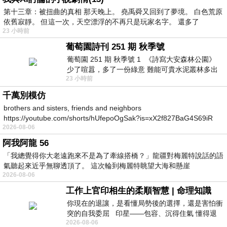
第十三章：被扭曲的真相 那天晚上。 堯禹舜又回到了夢境。 白色荒原
依舊寂靜。 但這一次，天空漂浮的不再只是玩家名字。 還多了
23 小時前
葡萄園詩刊 251 期 秋季號
葡萄園 251 期 秋季號 1 《詩寫大安森林公園》
少了喧囂，多了一份綠意 難能可貴水泥叢林多出
23 小時前
一
千萬別模仿
brothers and sisters, friends and neighbors
https://youtube.com/shorts/hUfepoOgSak?is=xX2f827BaG4S69iR
2026-08-06
https
阿我阿龍 56
「我總覺得你大老遠跑來不是為了牽線搭橋？」龍疆對梅麗特說話的語
氣聽起來近乎無聊透頂了。 這次輪到梅麗特眺望大海和懸崖
2026-08-06
工作上官印相生的柔順智慧 | 命理知識
你現在的退讓，是看懂局勢後的選擇，還是害怕衝
突的自我委屈 印星——包容、沉得住氣 懂得退
2026-08-06
一步觀察，不會