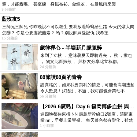
窩，才能親嚐。 甚至練一身鐵布衫、金鐘罩， 在暴風雨來襲
9 分鐘前
藍玫友5
三師兄三師兄 你昨晚說不可以殺生 要我放過蟑螂給生路 今天的燉大肉
怎辦？ 你是否要虔誠茹素？ 蛤？別說師妹愛記仇 我希望
15 分鐘前
歲律禪心 - 半塘新月朦朧醉
來到了立秋 ， 意味著夏天即將過去 ， 秋 ，揪也
， 物於此而揪歛 ， 與格友分享此立秋聯。
24 分鐘前
88節讀88頁的青春
說真格的，如果我要寫我的情史，可能會高潮迭起
令人歎息！(好酸)，不過，我可能也會萬劫不
56 分鐘前
復...，每天跪鍵盤還是被判了花心的罪
【2026-6廣島】Day 6 福岡博多血拼 與機場接送少年司機深夜對談
連四晚都住東橫INN 廣島新幹線口2號店，這間東
橫inn，早餐非常豐盛。 每天菜色都有變化，雖然
1 小時前
看到工作人員拿出料理包加熱，但
….