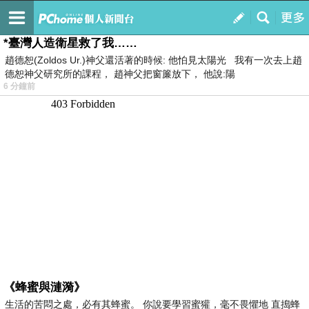
我的
最新文章
*臺灣人造衛星救了我……
趙德恕(Zoldos Ur.)神父還活著的時候: 他怕見太陽光 我有一次去上趙
德恕神父研究所的課程， 趙神父把窗簾放下， 他說:陽
6 分鐘前
《蜂蜜與漣漪》
生活的苦悶之處，必有其蜂蜜。 你說要學習蜜獾，毫不畏懼地 直搗蜂