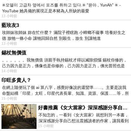
✳️모델이 고급차 옆에서 포즈를 취하고 있다.✳️ "윤아 , YunAh" ✳️ -
YouTube 她具備的展現正是本豬為人所缺的最愛
13 小時前
藍玫友3
玫師妹玫師妹 妳在忙什麼？ 滿院子裡瞎跑 小蟑螂不礙事 培養好生之
德 放牠一條小命 讓牠回歸自然 別殺生，放生 別讓牠進
13 小時前
錫杖無價值
。。。。。。我無價值 須親手執持錫杖才得以滅除煩惱 錫杖你修的，
己力因力是正力，佛像也是你修的，己力因力是正力，佛光普照也是
14 小時前
印旺多貴人？
在網上隨便玩了個 ai 算八字，感覺好像說的還蠻準……。主要是說我
命盤結構「印星」太旺，印星代表長輩、知識、資源、保護……等，所
15 小時前
好書推薦《女大當家》深深感謝分享自己想法震撼讀者的作家，讓我看到不同樣貌的家庭！
不知怎的，一看到《女大當家》就想到另一本書，
深深感謝分享自己想法震撼讀者的作家，讓我看到
15 小時前
不同樣貌的家庭！ 《女大