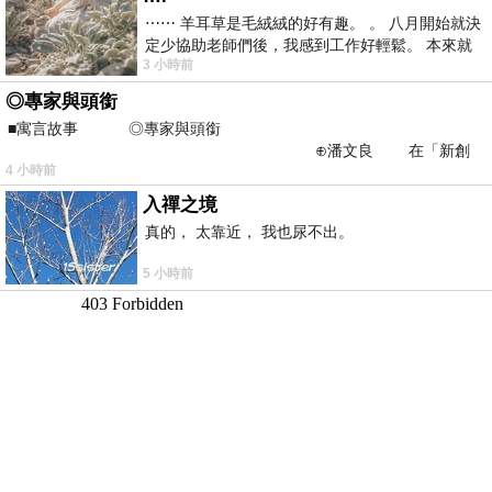
⋯⋯ 羊耳草是毛絨絨的好有趣。 。 八月開始就決
定少協助老師們後，我感到工作好輕鬆。 本來就
3 小時前
不是我的工作啊。 真
◎專家與頭銜
■寓言故事 ◎專家與頭銜
⊕潘文良 在「新創
4 小時前
之谷」裡——
入禪之境
真的， 太靠近， 我也尿不出。
5 小時前