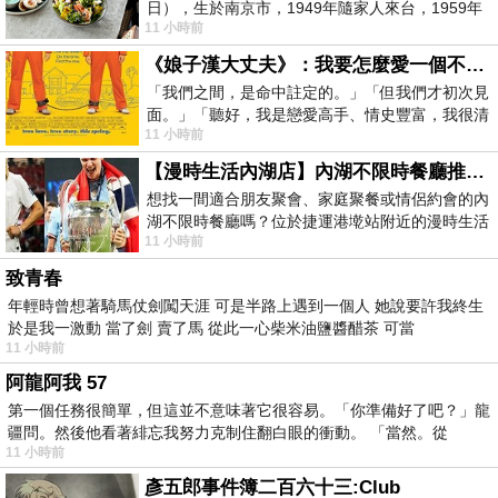
日），生於南京市，1949年隨家人來台，1959年
11 小時前
赴美深造並取得經濟發展博士學位。曾任
《娘子漢大丈夫》：我要怎麼愛一個不存在的人？
「我們之間，是命中註定的。」「但我們才初次見
面。」「聽好，我是戀愛高手、情史豐富，我很清
11 小時前
楚這種感覺，你我之間的那種感覺，現
【漫時生活內湖店】內湖不限時餐廳推薦｜捷運港墘站美食，聚餐、約會、家庭聚會首選，正餐甜點一次滿足
想找一間適合朋友聚會、家庭聚餐或情侶約會的內
湖不限時餐廳嗎？位於捷運港墘站附近的漫時生活
11 小時前
內湖店，從捷運站步行約4分鐘即可抵
致青春
年輕時曾想著騎馬仗劍闖天涯 可是半路上遇到一個人 她說要許我終生
於是我一激動 當了劍 賣了馬 從此一心柴米油鹽醬醋茶 可當
11 小時前
阿龍阿我 57
第一個任務很簡單，但這並不意味著它很容易。「你準備好了吧？」龍
疆問。然後他看著緋忘我努力克制住翻白眼的衝動。 「當然。從
11 小時前
彥五郎事件簿二百六十三:Club