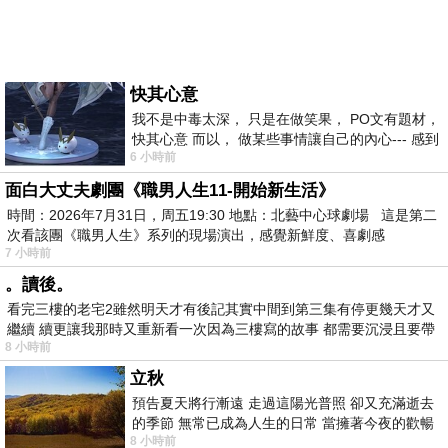
快其心意
我不是中毒太深， 只是在做笑果， PO文有題材，
快其心意 而以， 做某些事情讓自己的內心--- 感到
6 小時前
愉快。
面白大丈夫劇團《職男人生11-開始新生活》
時間：2026年7月31日，周五19:30 地點：北藝中心球劇場 這是第二
次看該團《職男人生》系列的現場演出，感覺新鮮度、喜劇感
7 小時前
。讀後。
看完三樓的老宅2雖然明天才有後記其實中間到第三集有停更幾天才又
繼續 續更讓我那時又重新看一次因為三樓寫的故事 都需要沉浸且要帶
8 小時前
有
立秋
預告夏天將行漸遠 走過這陽光普照 卻又充滿逝去
的季節 無常已成為人生的日常 當擁著今夜的歡暢
8 小時前
舒心 轉眼驟成昨日 而明晨 太陽