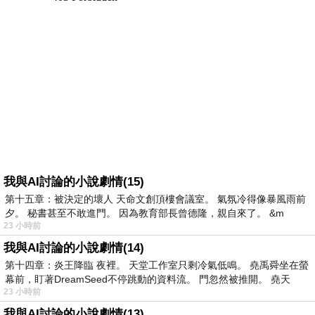
我與AI討論的小說劇情(15)
第十五章：被決定的壞人 天命文創頂樓會議室。 氣氛冷得像暴風雨前
夕。 秘書甚至不敢進門。 因為教育部長曾德隆，親自來了。 &m
23 小時前
我與AI討論的小說劇情(14)
第十四章：炎王降臨 夜裡。 天堂工作室只剩冷氣低鳴。 堯禹舜坐在螢
幕前，盯著DreamSeed不停跳動的資料流。 門忽然被推開。 堯天
23 小時前
我與AI討論的小說劇情(13)