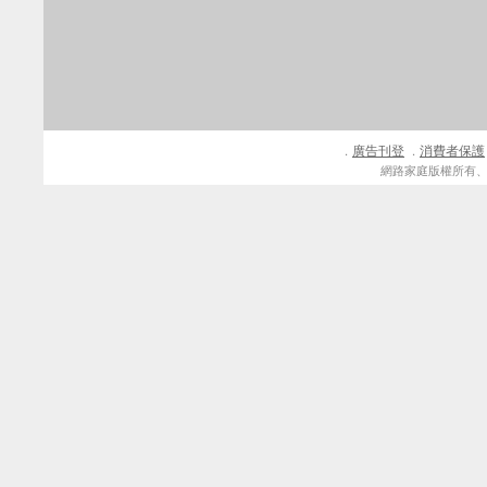
廣告刊登
消費者保護
．
．
網路家庭版權所有、轉載必究