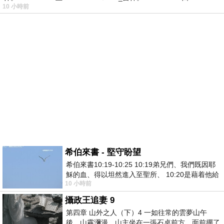
10 小時前
希伯來書 - 堅守盼望
希伯來書10:19-10:25 10:19弟兄們、我們既因耶
穌的血、得以坦然進入至聖所、 10:20是藉着他給
10 小時前
我們開了一條又新又活的路從幔子經過
攝政王追妻 9
第四章 山外之人（下）4 一如往常的雲夢山午
後，山霧瀰漫。山主坐在一張石桌前方，面前擺了