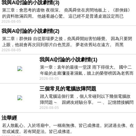
我與AI討論的小說劇情(3)
第三章：會思考的遺物 夜很深。 堯禹舜坐在房間地板上，《群俠錄》
的資料散滿四周。 他越看越心驚。 這已經不是普通桌遊設定而已
2026-08-05
我與AI討論的小說劇情(2)
第二章：群俠錄 自從那場夢之後，堯禹舜開始害怕睡覺。 因為只要閉
上眼，他就會再次回到那片白色荒原。 夢老依舊站在遠方。 而黑
2026-08-05
我與AI討論的小說劇情(1)
第一章：袁年的最後一堂課 雨下得很大。 國中二
年級的走廊瀰漫著濕氣，牆上的榮譽榜因為老舊而
2026-08-05
微微捲起。 堯禹舜站在辦公室外，手
三個常見的電腦故障問題
踏入電腦這個行業 ，個人常碰到以下幾個電腦故
障問題 ~ 跟網友經驗分享。 一 、 記憶體接觸問
2026-08-05
題 : 記憶體即
法華經
若人散亂心。入於塔廟中。一稱南無佛。皆已成佛道。於諸過去佛。在
世或滅度。若有聞是法。皆已成佛道。