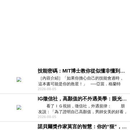
技能密碼：MIT博士教你從似懂非懂到穩定輸出，把專業變事業的職能升級攻略 /麥特．比恩(容錯)
［內容介紹］「如果你擔心自己的技能會過時，
這本書可能是你的救星！」 ──亞當．格蘭特
2026-08-05
（Adam Grant），《
IG徵信社，高顏值的不外遇美學：眼光太高也是一種防禦，為了證明我長得好看，我決定一輩子不外遇！
看了ＩＧ視頻，徵信社，外遇規律： 朋
友說：「為了證明自己高顏值，男帥女美的好看，
2026-08-05
且眼光高，我決定一輩子不外遇。」
諾貝爾獎作家莫言的智慧：你的“狠”，才是最好的自我保護