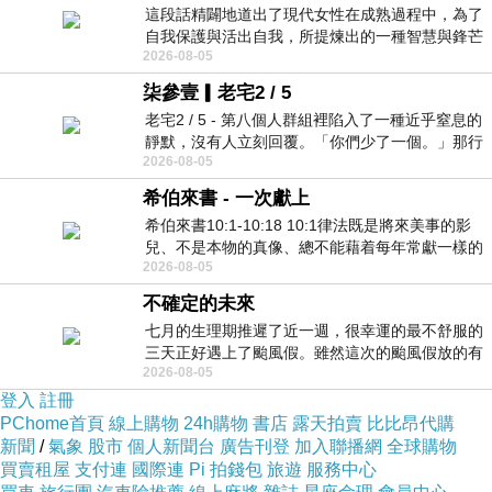
這段話精闢地道出了現代女性在成熟過程中，為了
自我保護與活出自我，所提煉出的一種智慧與鋒芒
2026-08-05
的平衡。 核心解讀與看法
柒參壹▎老宅2 / 5
老宅2 / 5 - 第八個人群組裡陷入了一種近乎窒息的
靜默，沒有人立刻回覆。「你們少了一個。」那行
2026-08-05
字像一顆冰冷的鐵釘，硬生生刺進螢
希伯來書 - 一次獻上
希伯來書10:1-10:18 10:1律法既是將來美事的影
兒、不是本物的真像、總不能藉着每年常獻一樣的
2026-08-05
祭物、叫那近前來的人得以完全。 10
不確定的未來
七月的生理期推遲了近一週，很幸運的最不舒服的
三天正好遇上了颱風假。雖然這次的颱風假放的有
2026-08-05
點虛，因為風雨不大，但這也是最想要的
登入
註冊
PChome首頁
線上購物
24h購物
書店
露天拍賣
比比昂代購
新聞
/
氣象
股市
個人新聞台
廣告刊登
加入聯播網
全球購物
買賣租屋
支付連
國際連
Pi 拍錢包
旅遊
服務中心