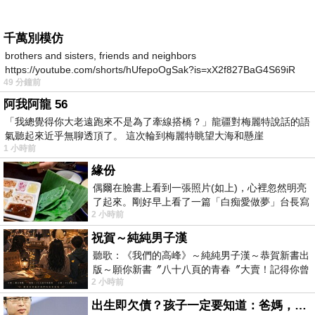
千萬別模仿
brothers and sisters, friends and neighbors
https://youtube.com/shorts/hUfepoOgSak?is=xX2f827BaG4S69iR
49 分鐘前
https
阿我阿龍 56
「我總覺得你大老遠跑來不是為了牽線搭橋？」龍疆對梅麗特說話的語
氣聽起來近乎無聊透頂了。 這次輪到梅麗特眺望大海和懸崖
1 小時前
緣份
偶爾在臉書上看到一張照片(如上)，心裡忽然明亮
了起來。剛好早上看了一篇「白痴愛做夢」台長寫
2 小時前
的貼文，在回顧年輕時瘋狂愛上
祝賀～純純男子漢
聽歌：《我們的高峰》～純純男子漢～恭賀新書出
版～願你新書〞八十八頁的青春〞大賣！記得你曾
2 小時前
經在我的版留言…「好讚的圖^^感覺大家
出生即欠債？孩子一定要知道：爸媽，其實我不欠你們