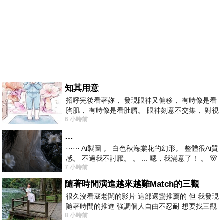
知其用意
招呼完後看著妳， 發現眼神又偏移， 有時像是看
胸肌， 有時像是看肚臍。 眼神刻意不交集， 對視
6 小時前
視線不對齊， 讓我很難不
…
⋯⋯ Ai製圖 。 白色秋海棠花的幻形。 整體很Ai質
感。 不過我不討厭。 。 ... 嗯，我滿意了！ 。 🐻
7 小時前
昨中
隨著時間演進越來越難Match的三觀
很久沒看葳老闆的影片 這部還蠻推薦的 但 我發現
隨著時間的推進 強調個人自由不忍耐 想要找三觀
8 小時前
接近的不要說對象 連朋友都超