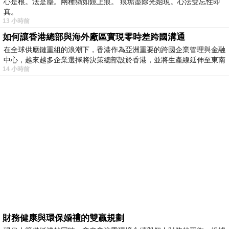
心是根。法是塵。兩種猶如鏡上痕。 痕垢盡除光始現。心法雙忘性即
真。
13 小時前
如何讓香港總部與海外廠區實現零時差跨國溝通
在全球供應鏈重組的浪潮下，香港作為亞洲重要的跨國企業管理與金融
中心，越來越多企業選擇將決策總部設於香港，並將生產線延伸至東南
14 小時前
財務健康與環保婚禮的雙贏規劃