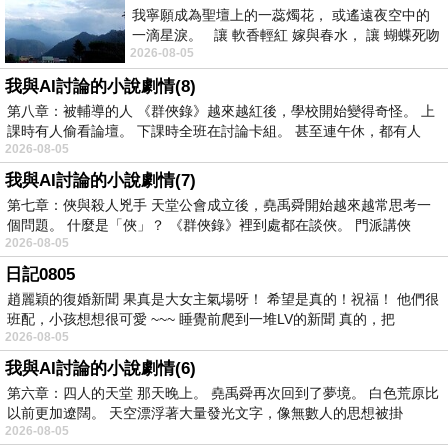
我寧願成為聖壇上的一蕊燭花， 或遙遠夜空中的
一滴星淚。 讓 軟香輕紅 嫁與春水， 讓 蝴蝶死吻
2026-08-05
夏日最後一瓣玫瑰， 讓
我與AI討論的小說劇情(8)
第八章：被輔導的人 《群俠錄》越來越紅後，學校開始變得奇怪。 上
課時有人偷看論壇。 下課時全班在討論卡組。 甚至連午休，都有人
2026-08-05
我與AI討論的小說劇情(7)
第七章：俠與殺人兇手 天堂公會成立後，堯禹舜開始越來越常思考一
個問題。 什麼是「俠」？ 《群俠錄》裡到處都在談俠。 門派講俠
2026-08-05
日記0805
趙麗穎的復婚新聞 果真是大女主氣場呀！ 希望是真的！祝福！ 他們很
班配，小孩想想很可愛 ~~~ 睡覺前爬到一堆LV的新聞 真的，把
2026-08-05
我與AI討論的小說劇情(6)
第六章：四人的天堂 那天晚上。 堯禹舜再次回到了夢境。 白色荒原比
以前更加遼闊。 天空漂浮著大量發光文字，像無數人的思想被掛
2026-08-05