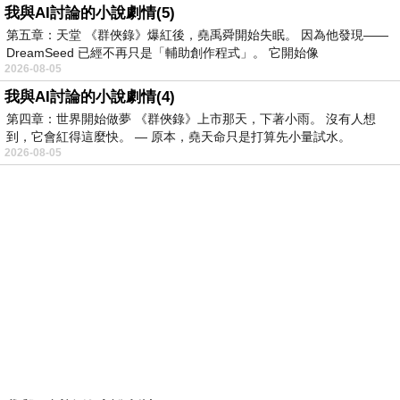
我與AI討論的小說劇情(5)
第五章：天堂 《群俠錄》爆紅後，堯禹舜開始失眠。 因為他發現——
DreamSeed 已經不再只是「輔助創作程式」。 它開始像
2026-08-05
我與AI討論的小說劇情(4)
第四章：世界開始做夢 《群俠錄》上市那天，下著小雨。 沒有人想
到，它會紅得這麼快。 — 原本，堯天命只是打算先小量試水。
2026-08-05