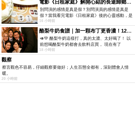
電影《日租家庭》解開心結的長途歸鄉！能在電影院感受到地理的寬闊和人心的相鄰，真是太棒了！
別問演的感情是真是假？別問演員的感情是真是
假？當我看完電影《日租家庭》後的心靈感動，是
16 小時前
真的。詮釋的情感觸動了人心，就是真情
酪梨牛奶食譜｜加一顆布丁更香濃！120秒完成飲料店級酪梨奶昔｜imami 旗艦豆漿機
🥑💚 酪梨牛奶這樣打，真的太濃、太好喝了！ 以
前想喝酪梨牛奶都會去飲料店買， 現在有了
18 小時前
imami 健康煮藝｜旗艦破壁智慧養生豆漿機，
觀察
察言觀色不容易，仔細觀察要做好；人生百態全都有，深刻體會人情
暖。
20 小時前