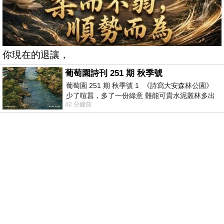
你現在的退讓，
葡萄園詩刊 251 期 秋季號
葡萄園 251 期 秋季號 1 《詩寫大安森林公園》
少了喧囂，多了一份綠意 難能可貴水泥叢林多出
42 分鐘前
一