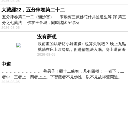
2026-08-05
大藏經22，五分律卷第二十二
五分律卷第二十二（彌沙塞） 宋罽賓三藏佛陀什共竺道生等 譯 第三
分之七藥法 佛在王舍城，爾時諸比丘得秋
2026-08-05
沒有夢想
以前畫的烘焙坊小妹畫像↑ 也算失眠吧？ 晚上九點
就躺在床上吹冷氣，但是卻無法入眠。身上還留著
2026-08-05
四點多跑的六公里的疲
中道
。。。。。。。。。。 善男子！觀十二緣智，凡有四種： 一者下，二
者中，三者上，四者上上。下智觀者不見佛性，以不見故得聲聞道。
2026-08-05