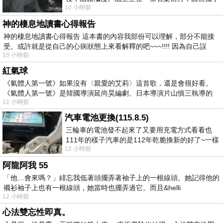
10 小時前
一盤未下完的棋盤，還有一壺茶與兩只冒
神的棲息地讀書心得報告
神的棲息地讀書心得報告 這本書的內容我部份可以理解，部分不能接
受。或許就是從自己的心病狀態上來看解釋的吧~~~!!!! 因為自己誤
10 小時前
紅氣球
《氣體人第一號》如果沒有〈親愛的艾莉〉這首歌，還是會很好看。
《氣體人第一號》是韓國導演延尚昊編劇、日本導演片山慎三執導的
12 小時前
汽車電池更換(115.8.5)
三輪車的電池發不起來了又要用充電方式看看也
111年的樣子汽車的是112年乾脆換新的好了~一樣
12 小時前
在阿炮電池買的漲了一百多塊吧
阿龍阿我 55
「他…會來嗎？」緋忘我低著頭擺弄著袖子上的一根線頭。她記得他的
襯衫袖子上也有一根線頭，她當時也擺弄過它。而且&helli
12 小時前
心法雙忘性即真。