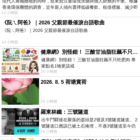
現代人籌備婚禮的同時，愈來愈注重環境永續與個人財務的平衡。根據
香港環保團體的調查，近年新人傾向選擇低碳餐飲、租借禮服、減少即
14 小時前
《阮ㄟ阿爸》｜2026 父親節最催淚台語歌曲
《阮ㄟ阿爸》｜2026 父親節最催淚台語歌曲
14 小時前
健康網》別怪錯！ 三酸甘油脂狂飆不只吃肥肉 專家點名1物更該戒
健康網》別怪錯！ 三酸甘油脂狂飆不只吃肥肉 專
家點名1物更該戒
15 小時前
https://health.ltn.com.tw/article/breakingnews/55
2026. 8. 5 荷塘賞荷
15 小時前
羅東林鐵：三號隧道
出牛鬥驛後在聚落的盡頭是2號及3號隧道隧道。 2
號隧道口應該已被土石掩埋，不過3號隧道至今仍
16 小時前
存在。從台7丙牛鬥橋上往左岸上游方