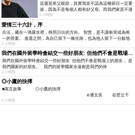
這週迎來父親節，其實我並不認為這種節日一定要
過，因為不是每個人都有好父母。而我們家是不過
2 小時前
節的，平時也沒什麼儀式感，生活趨近冷
愛情三十六計，序
兵法，藏在一滴露水裡，映照日出的方向。 智慧，是不讓衝突成為唯
一的答案。 進退之間，為自己留下一條生路，也為他人留下一分餘地
2 小時前
我們在國外留學時會結交一些好朋友: 但他們不會是戰場上的朋友
我們在國外留學時會結交一些好朋友: 但他們不會是戰場上的朋友， 是
我們國家的好朋友。 我們的留學國家永遠都是我們的倚
3 小時前
◎小鷹的抉擇
■寓言故事 ◎小鷹的抉擇
⊕潘文良 在壁立千
5 小時前
仞的懸崖上，有一座遮天蔽