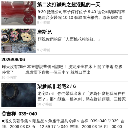
第二次打鐵劑之超混亂的一天
9:30 抵達公司車子停好位子 9:40 從公司騎腳踏車
抵達台安醫院 10:10 聽取血液報告。原來我吃進
9 小時前
去的 B12 彌可保並非沒有吸收而是超
摩斯兄
預祝你們的店「人面桃花相映紅。」
9 小時前
2026/08/06
昨天沒有加班 本來想說些個日誌吧！ 洗完澡坐在床上 開了筆電 然後
停電了！！ 崽崽當下直接一個三小？ 就脫口而出
10 小時前
柒參貳▎老宅2 / 6
老宅2 / 6 - 你們帶我出來了「妳為什麼把我留在裡
面？」那句話像一根冰刺，懸在群組頂端。三樓死
10 小時前
死盯著照片裡的人。那個人確實站在
◎吉祥_039~040
■潘文良著作集＞勵益品＞魚雁千里共今緣＞吉祥_039~040 ▽039_吉
祥。2006.03.03.五 12:59:17 ▽040_吉祥。2006.03.16.四 00:00: