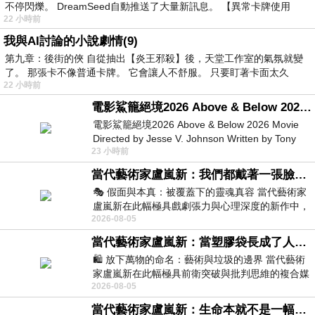
不停閃爍。 DreamSeed自動推送了大量新訊息。 【異常卡牌使用
22 小時前
我與AI討論的小說劇情(9)
第九章：後街的俠 自從抽出【炎王邪殺】後，天堂工作室的氣氛就變
了。 那張卡不像普通卡牌。 它會讓人不舒服。 只要盯著卡面太久
22 小時前
電影鯊籠絕境2026 Above & Below 2026 Movie
電影鯊籠絕境2026 Above & Below 2026 Movie
Directed by Jesse V. Johnson Written by Tony
23 小時前
Giordano Starring Laura Maran
當代藝術家盧嵐新：我們都戴著一張臉，可真正的自己，總藏在那些被塗抹、被覆蓋的痕跡裡
🎭 假面與本真：被覆蓋下的靈魂真容 當代藝術家
盧嵐新在此幅極具戲劇張力與心理深度的新作中，
2026-08-05
運用質感豐富的紙材肌理、墨痕與大膽的
當代藝術家盧嵐新：當塑膠袋長成了人的模樣，我們的目光是否學會了放下偏見？
🛍️ 放下萬物的命名：藝術與垃圾的邊界 當代藝術
家盧嵐新在此幅極具前衛突破與批判思維的複合媒
2026-08-05
材新作中，直接將被大眾定義為廢棄物
當代藝術家盧嵐新：生命本就不是一幅能被定義的肖像，在混亂與交疊中拼湊完整的靈魂