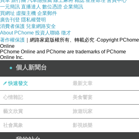
買車
旅行團
汽車險推薦
線上麻將
雜誌
星座命理
會員中心
一元簡訊
直播達人
數位憑證
企業簡訊
買網址
虛擬主機
企業郵件
廣告刊登
隱私權聲明
消費者保護
兒童網路安全
About PChome
投資人聯絡
徵才
著作權保護
｜網路家庭版權所有、轉載必究
‧Copyright PChome
Online
PChome Online and PChome are trademarks of PChome
Online Inc.
個人新聞台
快速發文
最新文章
心情雜記
美食饗宴
藝文欣賞
旅遊玩家
社會萬象
影視娛樂