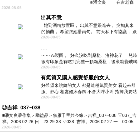
⊕潘文良 在古老森
2026-08-05
林的底層，住著一隻小飛鼠
出其不意
她到酒精放置區， 出其不意跟進去， 突如其來
的插曲， 希望跟她搭兩句。 前天私下有協議， 跟
2026-08-05
著阿弟丟拉基
….
⋯⋯ Ai製圖 。 好久沒吃到桑椹、洛神花了！ 兒時
很有印象是有吃到完整一顆顆桑椹，後來就變成喝
2026-08-05
桑椹汁。 現在是連喝都沒喝
有氣質又讓人感覺舒服的女人
好希望來跳舞的女人 都是這種氣質美女 看起來舒
服、舒心 相處如沐春風 不會大呼小叫 指揮我要站
2026-08-05
哪個位子 妳老幾？？
◎吉祥_037~038
■潘文良著作集＞勵益品＞魚雁千里共今緣＞吉祥_037~038 ▽037_吉
祥。2006.02.26.日 23:29:33 ▽038_吉祥。2006.02.27.一 00:05:
2026-08-05