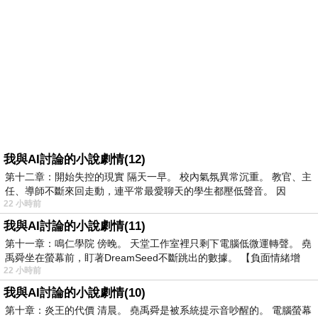
我與AI討論的小說劇情(12)
第十二章：開始失控的現實 隔天一早。 校內氣氛異常沉重。 教官、主
任、導師不斷來回走動，連平常最愛聊天的學生都壓低聲音。 因
22 小時前
我與AI討論的小說劇情(11)
第十一章：鳴仁學院 傍晚。 天堂工作室裡只剩下電腦低微運轉聲。 堯
禹舜坐在螢幕前，盯著DreamSeed不斷跳出的數據。 【負面情緒增
22 小時前
我與AI討論的小說劇情(10)
第十章：炎王的代價 清晨。 堯禹舜是被系統提示音吵醒的。 電腦螢幕