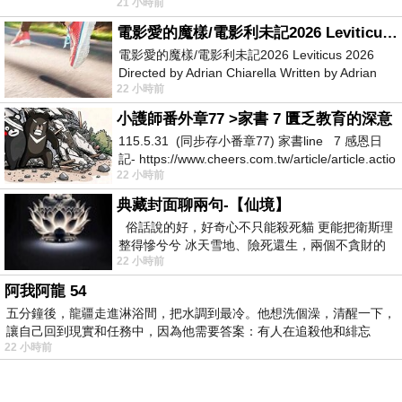
21 小時前
她不是很喜歡幼幼班的小朋友嗎捨得不
電影愛的魔樣/電影利未記2026 Leviticus 2026
電影愛的魔樣/電影利未記2026 Leviticus 2026
Directed by Adrian Chiarella Written by Adrian
22 小時前
Chiarella Starring Joe Bird
小護師番外章77 >家書 7 匱乏教育的深意
115.5.31 (同步存小番章77) 家書line 7 感恩日
記- https://www.cheers.com.tw/article/article.actio
22 小時前
典藏封面聊兩句-【仙境】
俗話說的好，好奇心不只能殺死貓 更能把衛斯理
整得慘兮兮 冰天雪地、險死還生，兩個不貪財的
22 小時前
人尋什麼寶？ 人家追尋愛情還
阿我阿龍 54
五分鐘後，龍疆走進淋浴間，把水調到最冷。他想洗個澡，清醒一下，
讓自己回到現實和任務中，因為他需要答案：有人在追殺他和緋忘
22 小時前