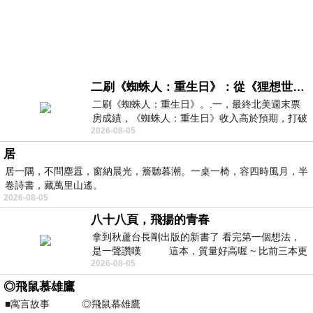
二刷《蜘蛛人：重生日》：從《狸想世界》到《怪奇物語》
二刷《蜘蛛人：重生日》。.一，最終北美週末票
房成績，《蜘蛛人：重生日》收入高於預期，打破
2026-08-05
《復仇者聯盟：終局之戰》記錄，成為
居
居一隅，不問塵囂，窗納晨光，簷聽暮潮。一桌一椅，容四時風月，半
卷詩書，藏萬里山遙。
2026-08-05
八十八頁，飛揚的青春
拿到秋蘆台長剛出版的新書了 看完第一個想法，
是一聲讚嘆 這本，質量好高喔 ~ 比前三本更
2026-08-05
勝一
◎飛鼠慕雄鷹
■寓言故事 ◎飛鼠慕雄鷹