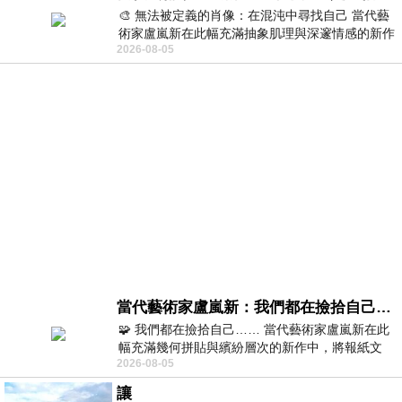
🎨 無法被定義的肖像：在混沌中尋找自己 當代藝
術家盧嵐新在此幅充滿抽象肌理與深邃情感的新作
2026-08-05
中，以灰白為基底，交織著塗抹、刮擦與
當代藝術家盧嵐新：我們都在撿拾自己，將散落的情緒與碎片，拼回生命完整的輪廓
🧩 我們都在撿拾自己…… 當代藝術家盧嵐新在此
幅充滿幾何拼貼與繽紛層次的新作中，將報紙文
2026-08-05
字、彩色剪紙與明亮顏料層層
讓