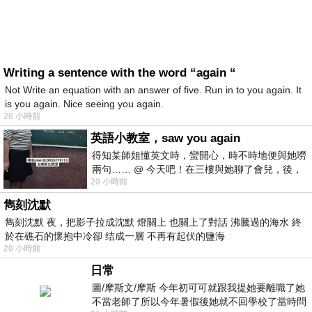
Writing a sentence with the word “again “
Not Write an equation with an answer of five. Run in to you again. It
is you again. Nice seeing you again.
20 小時前
英語小教室，saw you again
得知某師姐懂英文時，蠻開心，時不時地便與她嘮
兩句…… @ 今天吧！在三樓與她聊了會兒，後，
20 小時前
下二樓居然又撞到她，於是
雋刻沈默
雋刻沈默 夜，把影子拉成沈默 燈關上 也關上了對話 沸騰過的海水 終
於在礁石的懷抱中冷卻 结成一層 不再有起伏的鹽海
20 小時前
日常
圖/摩斯文/摩斯 今年初可可就跟我提她要離職了她
不當老師了所以今年暑假後她就不回學校了當時問