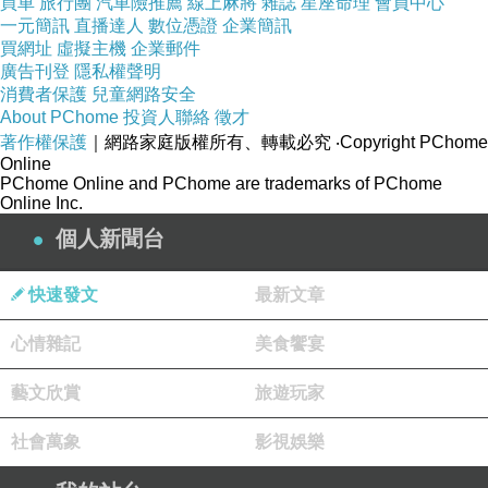
買車
旅行團
汽車險推薦
線上麻將
雜誌
星座命理
會員中心
性
一元簡訊
直播達人
數位憑證
企業簡訊
買網址
虛擬主機
企業郵件
廣告刊登
隱私權聲明
消費者保護
兒童網路安全
About PChome
投資人聯絡
徵才
著作權保護
｜網路家庭版權所有、轉載必究
‧Copyright PChome
Online
PChome Online and PChome are trademarks of PChome
Online Inc.
個人新聞台
快速發文
最新文章
心情雜記
美食饗宴
藝文欣賞
旅遊玩家
社會萬象
影視娛樂