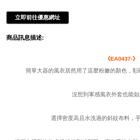
商品訊息描述:
《EA0437-》
簡單大器的風衣居然用了這麼粉嫩的顏色，彰
沒想到軍感風衣外套也能如
選擇密度高且水洗過的斜紋布料，