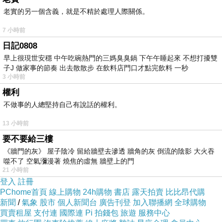
外套類洗滌請千萬小心，建
老實的另一個含義，就是不精於處理人際關係。
7 小時前
袖長是從單邊肩領上方量至袖口上方
日記0808
早上很現世安穩 中午吃碗熱門的三媽臭臭鍋 下午午睡起來 不想打擾雙
子J 做家事的節奏 出去散散步 在飲料店門口才點完飲料 一秒
3 小時前
袖圍量袖口圍，腋圍為肩領口往側邊4
權利
不做事的人總堅持自己有說話的權利。
13 小時前
材質
色
配
要不要給三樓
《牆門的灰》 屋子陰冷 留給牆壁去滲透 牆角的灰 倒流的陰影 大火吞
彈性
系
件
噬不了 空氣瀰漫著 燒焦的虛無 牆壁上的門
21 小時前
高密
登入
註冊
PChome首頁
線上購物
24h購物
書店
露天拍賣
比比昂代購
斜，
新聞
/
氣象
股市
個人新聞台
廣告刊登
加入聯播網
全球購物
3色
無
買賣租屋
支付連
國際連
Pi 拍錢包
旅遊
服務中心
無彈