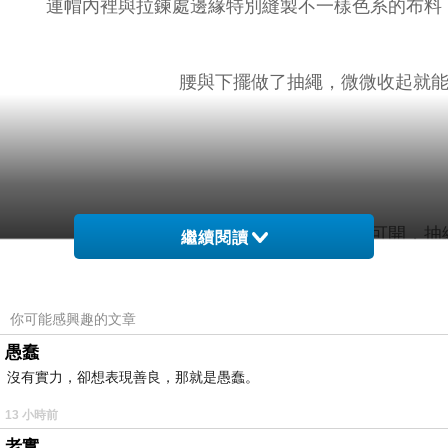
連帽內裡與拉鍊處邊緣特別縫製不一樣色系的布料
腰與下擺做了抽繩，微微收起就能
小提醒：釦可開，拉鍊可開，抽
繼續閱讀
深色衣物建議單獨洗滌，以翻面手洗
你可能感興趣的文章
愚蠢
沒有實力，卻想表現善良，那就是愚蠢。
並建議第一次穿著前請先下水洗滌
13 小時前
老實