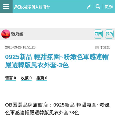
張乃函
訂閱
我的
2015-09-26 18:51:20
李雅慧
0925新品 輕甜氛圍~粉嫩色軍感連帽
嚴選韓版風衣外套-3色
留言 0
收藏 0
推薦 0
OB嚴選品牌旗艦店：0925新品 輕甜氛圍~粉嫩
色軍感連帽嚴選韓版風衣外套?3色