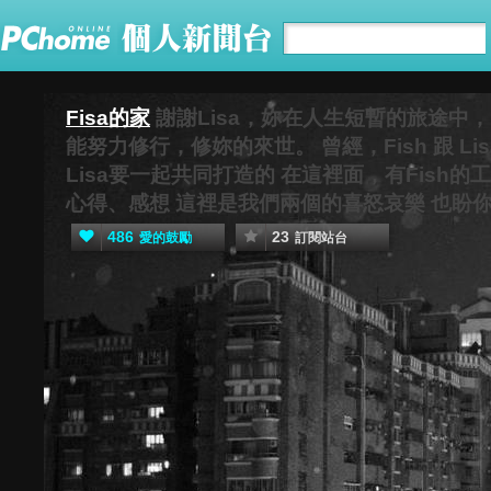
Fisa的家
謝謝Lisa，妳在人生短暫的旅途中
能努力修行，修妳的來世。 曾經，Fish 跟 L
Lisa要一起共同打造的 在這裡面，有Fish
心得、感想 這裡是我們兩個的喜怒哀樂 也盼
486
23
愛的鼓勵
訂閱站台