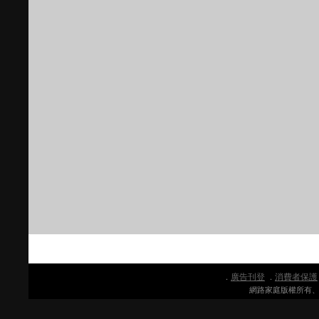
廣告刊登
消費者保護
．
．
網路家庭版權所有、轉載必究