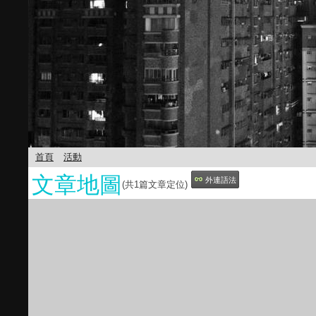
首頁
活動
文章地圖
外連語法
(共
1
篇文章定位)