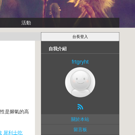
活動
自我介紹
frtgryht
男性是腳氣的高
關於本站
留言板
效
犀利士吃