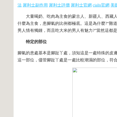
法
犀利士副作用
犀利士評價
犀利士官網
cialis官網
美
大量喝奶、吃肉為主食的蒙古人、新疆人、西藏人
什麼為主食，患腳氣的比例都極底。這是為什麼?“難
男人情有獨鍾，而且吃大米的男人有魅力?”當然這都
特定的部位
腳氣的患處基本是腳趾丫處，須知這是一處特殊的皮
這一部位，儘管腳趾丫處是一處比較潮濕的部位，符