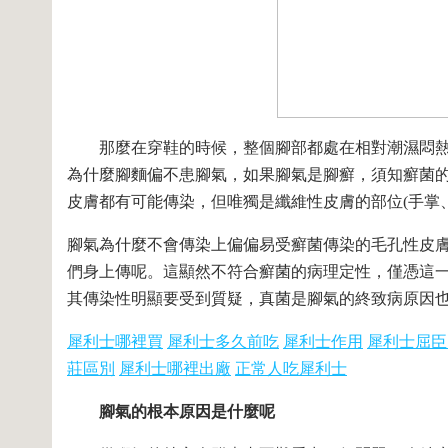
那麼在穿鞋的時候，整個腳部都處在相對潮濕悶熱
為什麼腳麵偏不患腳氣，如果腳氣是腳癬，須知癬菌
皮膚都有可能傳染，但唯獨是纖維性皮膚的部位(手掌、
腳氣為什麼不會傳染上偏偏易受癬菌傳染的毛孔性皮膚
們身上傳呢。這顯然不符合癬菌的病理定性，僅憑這
其傳染性明顯要受到質疑，真菌是腳氣的終致病原因
犀利士哪裡買
犀利士多久前吃
犀利士作用
犀利士屈臣
莊區別
犀利士哪裡出廠
正常人吃犀利士
腳氣的根本原因是什麼呢