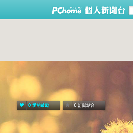
0
0
愛的鼓勵
訂閱站台