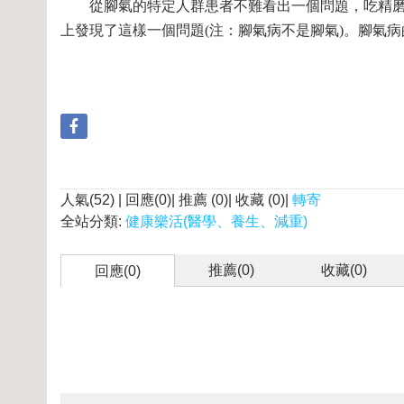
從腳氣的特定人群患者不難看出一個問題，吃精磨大
上發現了這樣一個問題(注：腳氣病不是腳氣)。腳氣
人氣(52) | 回應(0)| 推薦 (
0
)| 收藏 (
0
)|
轉寄
全站分類:
健康樂活(醫學、養生、減重)
推薦(
0
)
收藏(
0
)
回應(0)