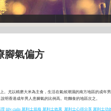
療腳氣偏方
以上。尤以精磨大米為主食，生活在氣候潮濕的南方地區的成年
，說明香港成年男人患腳氣的比例高。吃麵食的地區次之。
藥理
lilly cialis
犀利士規格
犀利士效果
犀利士心得分享
犀利士功