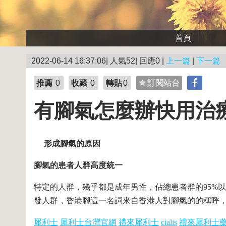
首頁
2022-06-14 16:37:06| 人氣52| 回應0 |
上一篇
|
下一篇
推薦
0
收藏
0
轉貼
0
訂閱站台
有腳氣怎麼辦快用治
形成腳氣的原因
腳氣的患者人群高度統一
特定的人群，幾乎都是成年男性，佔總患者群的95%
發人群，香港腳這一名詞來自香港人對腳氣的的稱呼
犀利士
犀利士台灣官網
禮來犀利士
cialis
禮來犀利士