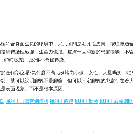
極符合真菌生長的環境中，尤其腳麵是毛孔性皮膚，按理更適合
的接觸傳染性極強，生命力也強。皮膚一旦和癬的患處接觸，不
腳掌)唇皮(口唇)部不會被傳染。
的任何部位呢?為什麼不高比例地向小孩、女性、大量喝奶，吃
一點，就可以說明腳氣不是腳癬，但可以肯定腳氣的患處存在著
也是表面現象。而不是根本原因。
氏
犀利士台灣官網價格
犀利士療程
犀利士助勃
犀利士威爾鋼區