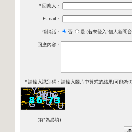
* 回應人：
E-mail：
悄悄話：
否
是 (若未登入"個人新聞台
回應內容：
* 請輸入識別碼：
請輸入圖片中算式的結果(可能為0
(有*為必填)