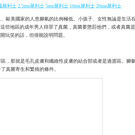
國犀利士
2.5mg犀利士
5mg犀利士
10mg犀利士
20mg犀利士
、歐美國家的人患腳氣的比例極低。小孩子、女性無論是生活在
道這些地區的成年男人得罪了真菌，真菌要懲罰他們，或者真菌
是開玩笑的話，但很能說明問題。
膚區，那就是毛孔皮膚和纖維性皮膚的結合部或者是過渡區。腳
合了真菌寄生和繁殖的條件。