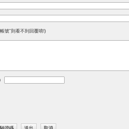
帳號"則看不到回覆唷!)
)