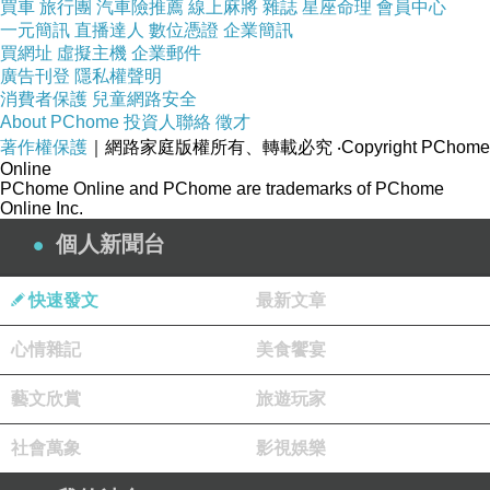
買車
旅行團
汽車險推薦
線上麻將
雜誌
星座命理
會員中心
持很和善的態度，並且謝謝他們給我送東西，到
一元簡訊
直播達人
數位憑證
企業簡訊
了第二次他們再來，就都態度非常好了，有時候
買網址
虛擬主機
企業郵件
廣告刊登
還會聊聊天，所以，我才知道其實這些物流公司
隱私權聲明
消費者保護
兒童網路安全
都壓了很重的任務給快遞員，不干完不許回家，
About PChome
投資人聯絡
徵才
有些從早上8點跑到晚上8點還在幹，而大多數客
著作權保護
｜網路家庭版權所有、轉載必究
‧Copyright PChome
Online
戶態度又對他們不夠尊重，所以，雙方自然會吵
PChome Online and PChome are trademarks of PChome
起來。
Online Inc.
俗話說，一個巴掌拍不響，雙方互相體諒，尤其
個人新聞台
是我們佛弟子，要先伸出寬容之手，把暴戾變為
快速發文
最新文章
柔和，不是比你用正義幹掉邪惡的結果更好嗎？
心情雜記
美食饗宴
藝文欣賞
旅遊玩家
社會萬象
影視娛樂