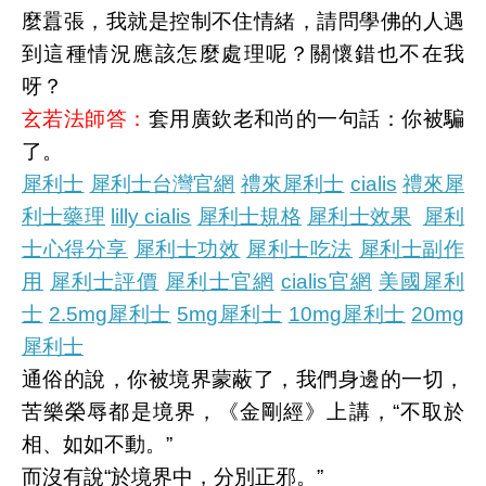
麼囂張，我就是控制不住情緒，請問學佛的人遇
到這種情況應該怎麼處理呢？關懷錯也不在我
呀？
玄若法師答：
套用廣欽老和尚的一句話：你被騙
了。
犀利士
犀利士台灣官網
禮來犀利士
cialis
禮來犀
利士藥理
lilly cialis
犀利士規格
犀利士效果
犀利
士心得分享
犀利士功效
犀利士吃法
犀利士副作
用
犀利士評價
犀利士官網
cialis官網
美國犀利
士
2.5mg犀利士
5mg犀利士
10mg犀利士
20mg
犀利士
通俗的說，你被境界蒙蔽了，我們身邊的一切，
苦樂榮辱都是境界，《金剛經》上講，“不取於
相、如如不動。”
而沒有說“於境界中，分別正邪。”