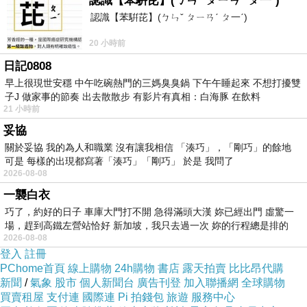
認識【苯騈芘】(ㄅㄣˇ ㄆㄧㄢˊ ㄆ一ˊ)
薩一樣的，那早就去佛土了，也不會來這個娑婆
認識【苯騈芘】(ㄅㄣˇ ㄆㄧㄢˊ ㄆ一ˊ)
世界，您說是不是？
20 小時前
所謂一個人有一個人的處境，您看他現在脾氣火
日記0808
爆，態度蠻橫，所以您很生氣，覺得他太過分，
早上很現世安穩 中午吃碗熱門的三媽臭臭鍋 下午午睡起來 不想打擾雙
但是您知不知道，他為啥要這樣呢？是否在公司
子J 做家事的節奏 出去散散步 有影片有真相：白海豚 在飲料
受了氣？是否工作量和工資不成比例？是否家裡
21 小時前
老婆孩子等著吃飯，可他卻拿不出錢？原因很多
妥協
關於妥協 我的為人和職業 沒有讓我相信 「湊巧」，「剛巧」的餘地
很多。只是您不了解，也沒看到。
可是 每樣的出現都寫著「湊巧」「剛巧」 於是 我問了
犀利士哪裡買
犀利士多久前吃
犀利士作用
犀利
2026-08-08
士屈臣氏
犀利士台灣官網價格
犀利士療程
犀利
一襲白衣
士助勃
犀利士威爾鋼區別
犀利士樂威莊區別
犀
巧了，約好的日子 車庫大門打不開 急得滿頭大漢 妳已經出門 虛驚一
場，趕到高鐵左營站恰好 新加坡，我只去過一次 妳的行程總是排的
利士哪裡出廠
正常人吃犀利士
2026-08-08
其實我也遇到很多態度很差的快遞，一開始他們
登入
註冊
PChome首頁
線上購物
24h購物
書店
露天拍賣
比比昂代購
都很暴躁，好像電話打給你，2分鐘後你不出現
新聞
/
氣象
股市
個人新聞台
廣告刊登
加入聯播網
全球購物
在門口，他就要罵人了，可是我見到他們還是保
買賣租屋
支付連
國際連
Pi 拍錢包
旅遊
服務中心