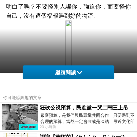
明白了嗎？不要怪別人騙你，強迫你，而要怪你
自己，沒有這個福報遇到好的物流。
繼續閱讀
你可能感興趣的文章
狂砍公視預算，民進黨一哭二鬧三上吊
嚴審預算，是我們與民眾黨共同合作，只要遇到不
您說物流態度差，那是因為，一切眾生就是這
合理的預算，當然一定會砍或是凍結，最近文化部
23 小時前
要編列公視和Taiwan plus預算，在110年
樣，具足貪嗔癡，如果他們都是心態良好，像菩