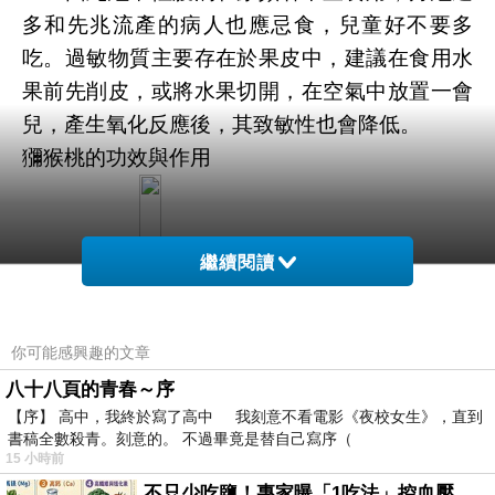
多和先兆流產的病人也應忌食，兒童好不要多
吃。過敏物質主要存在於果皮中，建議在食用水
果前先削皮，或將水果切開，在空氣中放置一會
兒，產生氧化反應後，其致敏性也會降低。
獼猴桃的功效與作用
繼續閱讀
你可能感興趣的文章
八十八頁的青春～序
【序】 高中，我終於寫了高中 我刻意不看電影《夜校女生》，直到
書稿全數殺青。刻意的。 不過畢竟是替自己寫序（
15 小時前
不只少吃鹽！專家曝「1吃法」控血壓、降膽固醇 - 得舒飲食(DASH Diet)