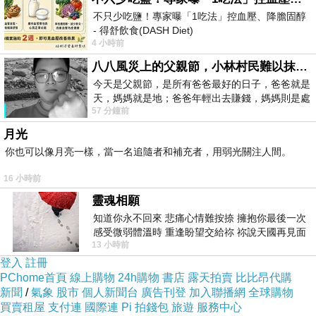
不只少吃鹽！專家曝「1吃法」控血壓、降膽固醇
- 得舒飲食(DASH Diet)
1、防癌
4 小時前
https://www.facebook.com/dietitiansophia/posts/p
常吃燒烤食物能使癌症的發病率升高，因為
八八風災上的父親節，小林村民難以抹滅的痛
今天是父親節，是所有爸爸最好的日子，爸爸就是
燒烤食物下肚後會在體內進行硝化反應，產生出
天，媽媽就是地；爸爸年輕出去賺錢，媽媽則是處
致癌物。而獼猴桃中富含的維生素C作為一種抗
57 分鐘前
理家務，職業不分高低貴賤，只有人品才
氧化劑，能夠有效抑制這種硝化反應，防止癌症
月光
發生。
你也可以像月亮一樣，當一名追隨者和補充者，用弱光關注人間。
獼猴桃中含有抗突變成分穀胱甘肽，有利於
16 小時前
抑制誘發癌症基因的突變，對鼻咽癌、肝癌、肺
靈魂相願
癌、皮膚癌、前列腺癌等多種癌細胞病變都有一
知道你永不回來 悲痛心情難按捺 擁抱你最後一次
感受微弱體溫時 重逢盼望交給祢 祢說天國再見面
定的抑製作用。
13 小時前
此刻忍淚說別離 他日靈魂再
2、保肝解酒
登入
註冊
犀利士哪裡買
犀利士多久前吃
犀利士作用
犀利
PChome首頁
線上購物
24h購物
書店
露天拍賣
比比昂代購
新聞
/
氣象
股市
個人新聞台
廣告刊登
加入聯播網
全球購物
士屈臣氏
犀利士台灣官網價格
犀利士療程
犀利
買賣租屋
支付連
國際連
Pi 拍錢包
旅遊
服務中心