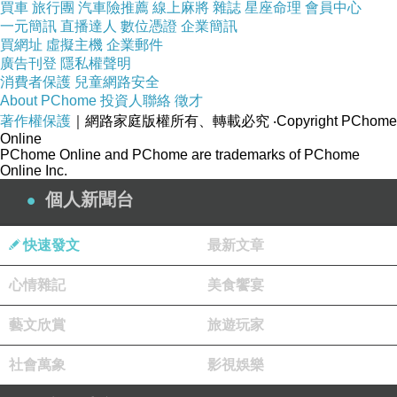
士助勃
犀利士威爾鋼區別
犀利士樂威莊區別
犀
買車
旅行團
汽車險推薦
線上麻將
雜誌
星座命理
會員中心
一元簡訊
直播達人
數位憑證
企業簡訊
利士哪裡出廠
正常人吃犀利士
買網址
虛擬主機
企業郵件
快過年了，節日期間難免菸酒應酬、大吃大
廣告刊登
隱私權聲明
消費者保護
兒童網路安全
喝。如果要說過節的養生之道，飲食有節、起居
About PChome
投資人聯絡
徵才
有常這些都是老生常談，實際上也很難做到。在
著作權保護
｜網路家庭版權所有、轉載必究
‧Copyright PChome
放假期間，堅持每天吃一個獼猴桃，倒是一個既
Online
PChome Online and PChome are trademarks of PChome
簡單又有效的方法。
Online Inc.
獼猴桃是適合在節日宴席吃的水果。好多水
個人新聞台
果都不適合在飯後吃。但是，獼猴桃恰恰相反，
空腹吃傷胃，好是飯後吃，尤其是在有酒有肉的
快速發文
最新文章
大餐後吃，節日盛宴配上它是完美的。
心情雜記
美食饗宴
過節肯定要喝酒，獼猴桃解酒的效果比眾所
周知的柑橘還要好。誰要是酒喝多了，馬上給他
藝文欣賞
旅遊玩家
來一杯獼猴桃汁，可以解酒毒，保護肝臟。
社會萬象
影視娛樂