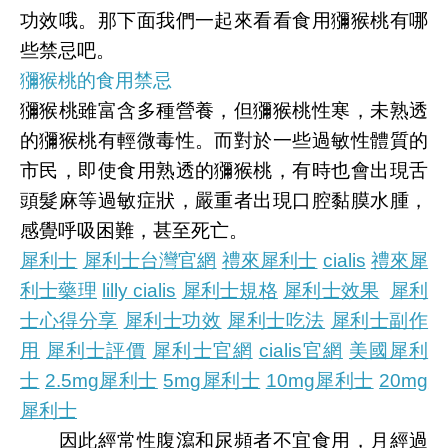
功效哦。那下面我們一起來看看食用獼猴桃有哪
些禁忌吧。
獼猴桃的食用禁忌
獼猴桃雖富含多種營養，但獼猴桃性寒，未熟透
的獼猴桃有輕微毒性。而對於一些過敏性體質的
市民，即使食用熟透的獼猴桃，有時也會出現舌
頭髮麻等過敏症狀，嚴重者出現口腔黏膜水腫，
感覺呼吸困難，甚至死亡。
犀利士
犀利士台灣官網
禮來犀利士
cialis
禮來犀
利士藥理
lilly cialis
犀利士規格
犀利士效果
犀利
士心得分享
犀利士功效
犀利士吃法
犀利士副作
用
犀利士評價
犀利士官網
cialis官網
美國犀利
士
2.5mg犀利士
5mg犀利士
10mg犀利士
20mg
犀利士
因此經常性腹瀉和尿頻者不宜食用，月經過