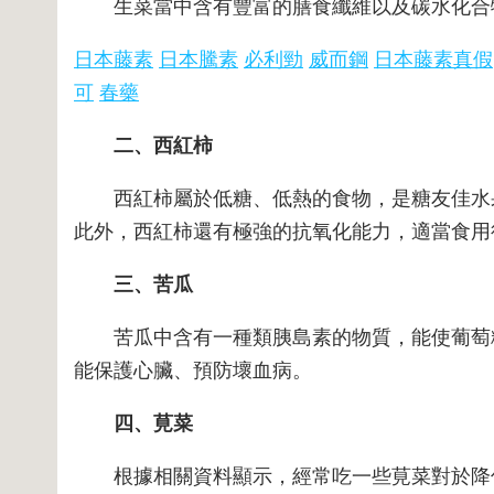
生菜當中含有豐富的膳食纖維以及碳水化合物
日本藤素
日本騰素
必利勁
威而鋼
日本藤素真假
可
春藥
二、西紅柿
西紅柿屬於低糖、低熱的食物，是糖友佳水果
此外，西紅柿還有極強的抗氧化能力，適當食用
三、苦瓜
苦瓜中含有一種類胰島素的物質，能使葡萄糖
能保護心臟、預防壞血病。
四、莧菜
根據相關資料顯示，經常吃一些莧菜對於降低