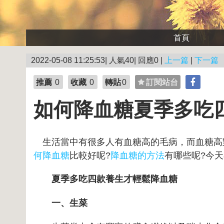
首頁
2022-05-08 11:25:53| 人氣40| 回應0 |
上一篇
|
下一篇
推薦
0
收藏
0
轉貼
0
訂閱站台
如何降血糖夏季多吃
生活當中有很多人有血糖高的毛病，而血糖高
何降血糖
比較好呢?
降血糖的方法
有哪些呢?今
夏季多吃四款養生才輕鬆降血糖
一、生菜