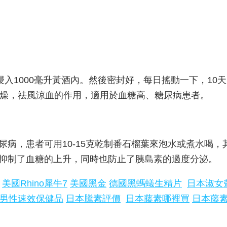
入1000毫升黃酒內。然後密封好，每日搖動一下，10
熱去燥，祛風涼血的作用，適用於血糖高、糖尿病患者。
，患者可用10-15克乾制番石榴葉來泡水或煮水喝，
抑制了血糖的上升，同時也防止了胰島素的過度分泌。
美國Rhino犀牛7
美國黑金
德國黑螞蟻生精片
日本淑女
男性速效保健品
日本騰素評價
日本藤素哪裡買
日本藤