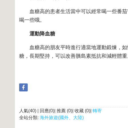
血糖高的患者生活當中可以經常喝一些番茄苦
喝一些哦。
運動降血糖
血糖高的朋友平時進行適當地運動鍛煉，如慢
糖，長期堅持，可以改善胰島素抵抗和減輕體重
人氣(40) | 回應(0)| 推薦 (
0
)| 收藏 (
0
)|
轉寄
全站分類:
海外旅遊(國外、大陸)