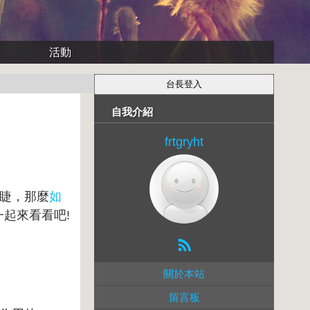
活動
自我介紹
frtgryht
睫，那麼
如
一起來看看吧!
關於本站
留言板