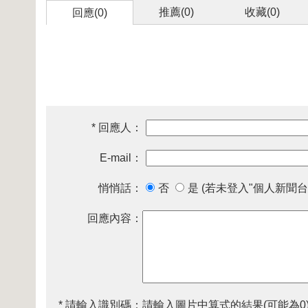
推薦(
0
)
收藏(
0
)
回應(0)
* 回應人：
E-mail：
悄悄話：
否
是 (若未登入"個人新聞台
回應內容：
* 請輸入識別碼：
請輸入圖片中算式的結果(可能為0