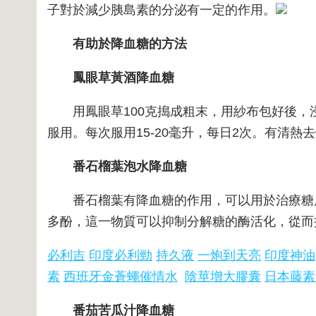
子對於減少胰島素的分泌有一定的作用。
有助於降血糖的方法
鳳眼草黃酒降血糖
用鳳眼草100克搗成粗末，用紗布包好後，浸
服用。每次服用15-20毫升，每日2次。有清
番石榴葉泡水降血糖
番石榴葉有降血糖的作用，可以用於治療糖尿病
多酚，這一物質可以抑制分解糖的酶活化，從而
必利吉
印度必利勁
持久液
一炮到天亮
印度神油
素
西班牙金蒼蠅催情水
陰莖增大膠囊
日本藤素
番茄苦瓜汁降血糖