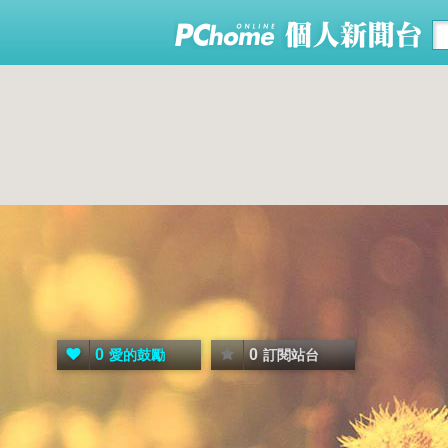
0
0
愛的鼓勵
訂閱站台