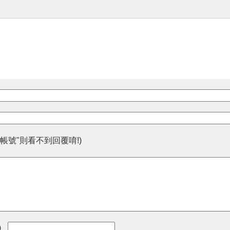
帳號"則看不到回覆唷!)
)