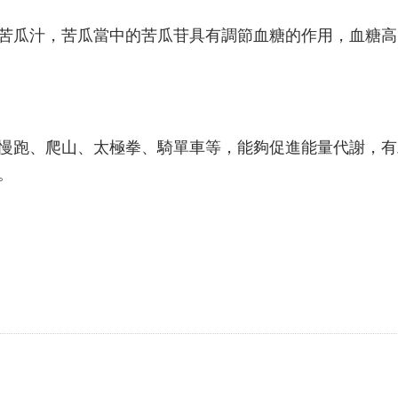
瓜汁，苦瓜當中的苦瓜苷具有調節血糖的作用，血糖高
跑、爬山、太極拳、騎單車等，能夠促進能量代謝，有
。