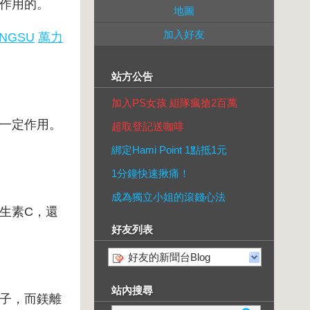
作用的。
地圖
加入好友
ENGSU
萬力
站方公告
加入PS女孩 組隊瘋搶2百萬
一定作用。
超取登記送咖啡
綁定Hami Point 1點抵1元
1分鐘快速揪痛！
成為獨立小姐的滾錢心法
生素C，還
好友列表
好友的新聞台Blog
站內搜尋
子，而鎂離