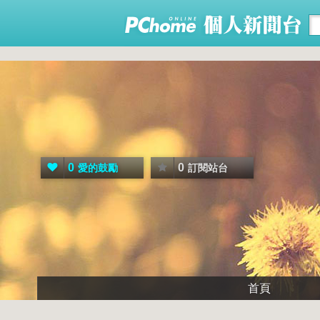
0
0
愛的鼓勵
訂閱站台
首頁