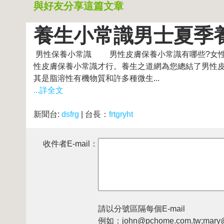
與好友分享這篇文章
養生小常識男士夏季養
男性保養小常識 男性皮膚保養小常識有哪些?女性
性皮膚保養小常識才行。養生之道網為您總結了男性皮
其是脂溶性有機物質和許多種微生...
...詳全文
新聞台:
dsfrg
| 台長：
frtgryht
收件者E-mail：
請以分號區隔每個E-mail
例如：john@pchome.com.tw;mary@