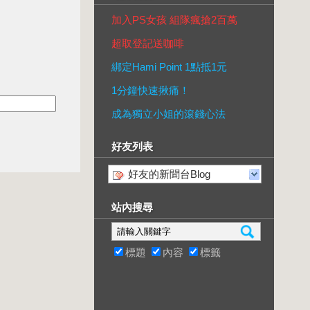
加入PS女孩 組隊瘋搶2百萬
超取登記送咖啡
綁定Hami Point 1點抵1元
1分鐘快速揪痛！
成為獨立小姐的滾錢心法
好友列表
好友的新聞台Blog
站內搜尋
標題
內容
標籤