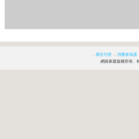
．
廣告刊登
．
消費者保護
網路家庭版權所有、轉載必究 