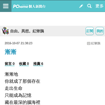
自由。異想。紅愀鵲
訂閱
我的
2016-10-07 21:38:23
紅愀鵲
漸漸
留言 0
收藏 0
推薦 6
漸漸地
你就成了那個存在
走出生命
只能成為記憶
藏在最深的腦海裡