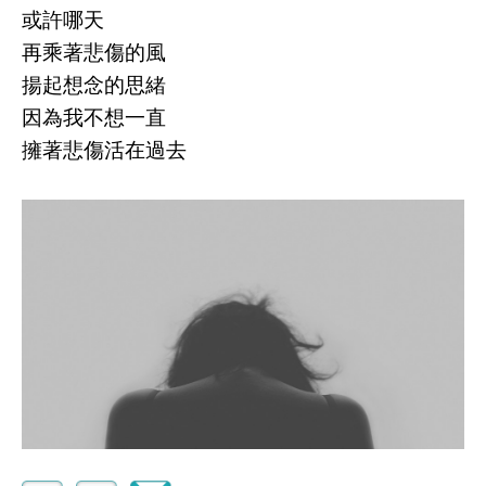
或許哪天
再乘著悲傷的風
揚起想念的思緒
因為我不想一直
擁著悲傷活在過去