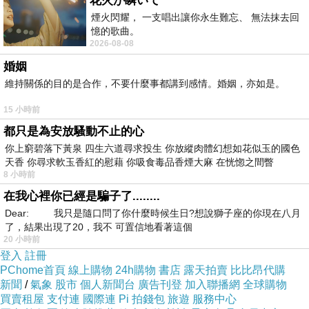
花火が瞬いて
煙火閃耀， 一支唱出讓你永生難忘、 無法抹去回
憶的歌曲。
2026-08-08
婚姻
維持關係的目的是合作，不要什麼事都講到感情。婚姻，亦如是。
15 小時前
都只是為安放騷動不止的心
你上窮碧落下黃泉 四生六道尋求投生 你放縱肉體幻想如花似玉的國色
天香 你尋求軟玉香紅的慰藉 你吸食毒品香煙大麻 在恍惚之間瞥
8 小時前
在我心裡你已經是騙子了........
Dear: 我只是隨口問了你什麼時候生日?想說獅子座的你現在八月
了，結果出現了20，我不 可置信地看著這個
20 小時前
登入
註冊
PChome首頁
線上購物
24h購物
書店
露天拍賣
比比昂代購
新聞
/
氣象
股市
個人新聞台
廣告刊登
加入聯播網
全球購物
買賣租屋
支付連
國際連
Pi 拍錢包
旅遊
服務中心