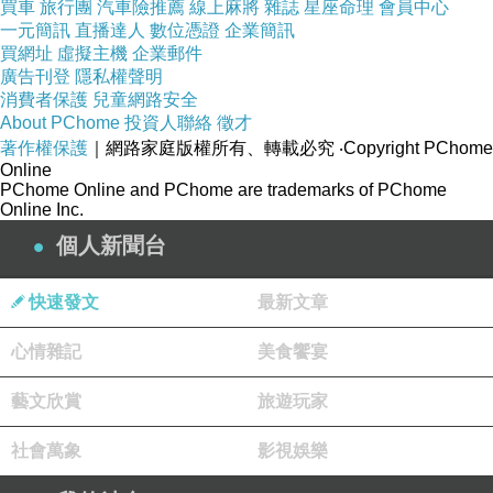
買車
旅行團
汽車險推薦
線上麻將
雜誌
星座命理
會員中心
一元簡訊
直播達人
數位憑證
企業簡訊
買網址
虛擬主機
企業郵件
廣告刊登
隱私權聲明
消費者保護
兒童網路安全
About PChome
投資人聯絡
徵才
著作權保護
｜網路家庭版權所有、轉載必究
‧Copyright PChome
Online
PChome Online and PChome are trademarks of PChome
Online Inc.
個人新聞台
快速發文
最新文章
心情雜記
美食饗宴
藝文欣賞
旅遊玩家
社會萬象
影視娛樂