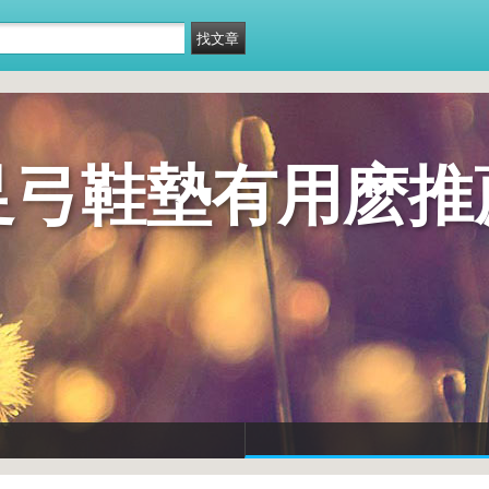
足弓鞋墊有用麽推