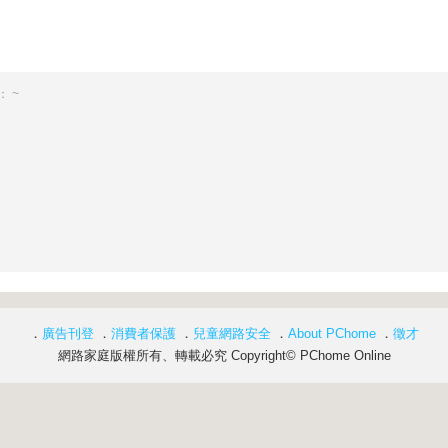
 ~
．
廣告刊登
．
消費者保護
．
兒童網路安全
．
About PChome
．
徵才
網路家庭版權所有、轉載必究 Copyright© PChome Online