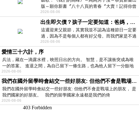
聽歌：《我們的高峰》～純純男子漢～恭賀新書出
版～願你新書〞八十八頁的青春〞大賣！記得你曾
2026-08-06
經在我的版留言…「好讚的圖^^感覺大家
出生即欠債？孩子一定要知道：爸媽，其實我不欠你們
這週迎來父親節，其實我並不認為這種節日一定要
過，因為不是每個人都有好父母。而我們家是不過
2026-08-06
節的，平時也沒什麼儀式感，生活趨近冷
愛情三十六計，序
兵法，藏在一滴露水裡，映照日出的方向。 智慧，是不讓衝突成為唯
一的答案。 進退之間，為自己留下一條生路，也為他人留下一分餘地
2026-08-06
我們在國外留學時會結交一些好朋友: 但他們不會是戰場上的朋友
我們在國外留學時會結交一些好朋友: 但他們不會是戰場上的朋友， 是
我們國家的好朋友。 我們的留學國家永遠都是我們的倚
2026-08-06