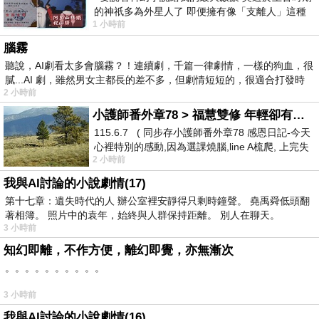
的神祇多為外星人了 即便擁有像「支離人」這種
1 小時前
驚世駭俗的神通法門 也未必讀
腦霧
聽說，AI劇看太多會腦霧？！連續劇，千篇一律劇情，一樣的狗血，很
膩...AI 劇，雖然男女主都長的差不多，但劇情短短的，很適合打發時
2 小時前
小護師番外章78 > 福慧雙修 年輕卻有個老靈魂 ㄑ金剛經〉podcast
115.6.7 ( 同步存小護師番外章78 感恩日記-今天
心裡特別的感動,因為選課燒腦,line A梳爬, 上完失
2 小時前
智課的她,特來傾
我與AI討論的小說劇情(17)
第十七章：遺失時代的人 辦公室裡安靜得只剩時鐘聲。 堯禹舜低頭翻
著相簿。 照片中的袁年，始終與人群保持距離。 別人在聊天。
3 小時前
知幻即離，不作方便，離幻即覺，亦無漸次
。。。。。。。。。。
3 小時前
我與AI討論的小說劇情(16)