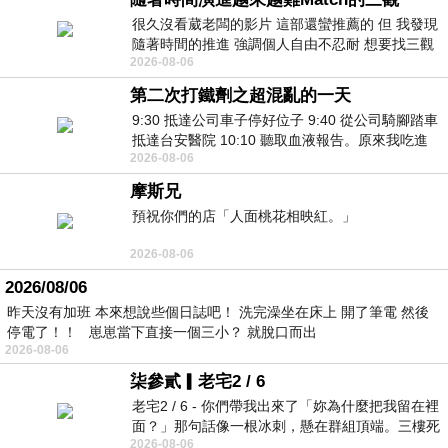
很久沒看葳老闆的影片 這部還蠻推薦的 但 我發現
隨著時間的推進 強調個人自由不忍耐 想要找三觀
2026-08-06
接近的不要說對象 連朋友都超
第二次打鐵劑之超混亂的一天
9:30 抵達公司車子停好位子 9:40 從公司騎腳踏車
抵達台安醫院 10:10 聽取血液報告。原來我吃進
2026-08-06
去的 B12 彌可保並非沒有吸收而是超
摩斯兄
預祝你們的店「人面桃花相映紅。」
2026-08-06
2026/08/06
昨天沒有加班 本來想說些個日誌吧！ 洗完澡坐在床上 開了筆電 然後
停電了！！ 崽崽當下直接一個三小？ 就脫口而出
2026-08-06
柒參貳▎老宅2 / 6
老宅2 / 6 - 你們帶我出來了「妳為什麼把我留在裡
面？」那句話像一根冰刺，懸在群組頂端。三樓死
2026-08-06
死盯著照片裡的人。那個人確實站在