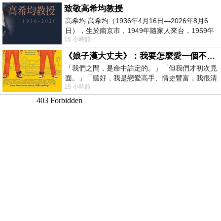
致敬高希均教授
高希均 高希均（1936年4月16日—2026年8月6
日），生於南京市，1949年隨家人來台，1959年
15 小時前
赴美深造並取得經濟發展博士學位。曾任
《娘子漢大丈夫》：我要怎麼愛一個不存在的人？
「我們之間，是命中註定的。」「但我們才初次見
面。」「聽好，我是戀愛高手、情史豐富，我很清
15 小時前
楚這種感覺，你我之間的那種感覺，現