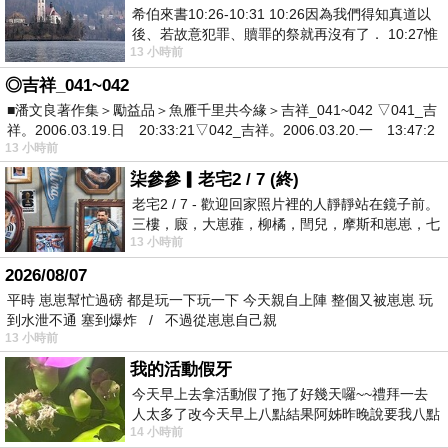
希伯來書10:26-10:31 10:26因為我們得知真道以
後、若故意犯罪、贖罪的祭就再沒有了． 10:27惟
13 小時前
有戰懼等候審判和那燒滅眾敵人的烈火
◎吉祥_041~042
■潘文良著作集＞勵益品＞魚雁千里共今緣＞吉祥_041~042 ▽041_吉
祥。2006.03.19.日 20:33:21▽042_吉祥。2006.03.20.一 13:47:2
13 小時前
柒參參▎老宅2 / 7 (終)
老宅2 / 7 - 歡迎回家照片裡的人靜靜站在鏡子前。
三樓，廄，大崽蕥，柳橘，閆兒，摩斯和崽崽，七
13 小時前
個人整整齊齊地站在鏡框之外，如同
2026/08/07
平時 崽崽幫忙過磅 都是玩一下玩一下 今天親自上陣 整個又被崽崽 玩
到水泄不通 塞到爆炸 / 不過從崽崽自己親
13 小時前
我的活動假牙
今天早上去拿活動假了拖了好幾天囉~~禮拜一去
人太多了改今天早上八點結果阿姊昨晚說要我八點
14 小時前
去西螺農會~回到莿桐都8點半多了