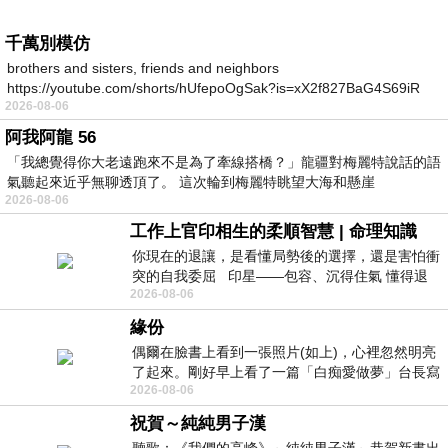
千萬別模仿
brothers and sisters, friends and neighbors
https://youtube.com/shorts/hUfepoOgSak?is=xX2f827BaG4S69iR
2026-08-06
https
阿我阿龍 56
「我總覺得你大老遠跑來不是為了牽線搭橋？」龍疆對梅麗特說話的語
氣聽起來近乎無聊透頂了。 這次輪到梅麗特眺望大海和懸崖
2026-08-06
工作上官印相生的柔順智慧 | 命理知識
你現在的退讓，是看懂局勢後的選擇，還是害怕衝
突的自我委屈 印星——包容、沉得住氣 懂得退
2026-08-06
一步觀察，不會
緣份
偶爾在臉書上看到一張照片(如上)，心裡忽然明亮
了起來。剛好早上看了一篇「白痴愛做夢」台長寫
2026-08-06
的貼文，在回顧年輕時瘋狂愛上
祝賀～純純男子漢