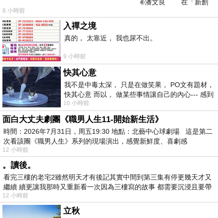
⊕潘文良 在「新創
8 小時前
之谷」裡——
入禪之境
真的， 太靠近， 我也尿不出。
9 小時前
快其心意
我不是中毒太深， 只是在做笑果， PO文有題材，
快其心意 而以， 做某些事情讓自己的內心--- 感到
10 小時前
愉快。
面白大丈夫劇團《職男人生11-開始新生活》
時間：2026年7月31日，周五19:30 地點：北藝中心球劇場 這是第二
次看該團《職男人生》系列的現場演出，感覺新鮮度、喜劇感
12 小時前
。讀後。
看完三樓的老宅2雖然明天才有後記其實中間到第三集有停更幾天才又
繼續 續更讓我那時又重新看一次因為三樓寫的故事 都需要沉浸且要帶
12 小時前
有
立秋