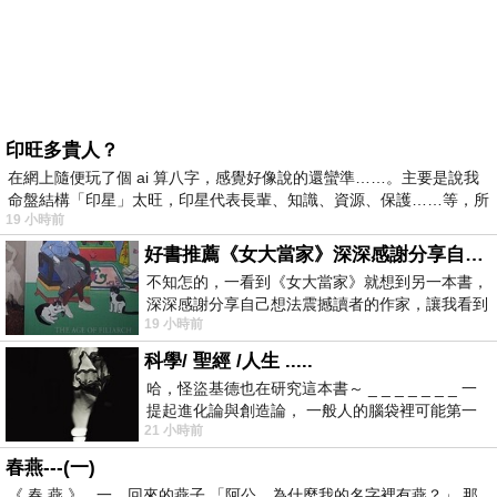
印旺多貴人？
在網上隨便玩了個 ai 算八字，感覺好像說的還蠻準……。主要是說我
命盤結構「印星」太旺，印星代表長輩、知識、資源、保護……等，所
19 小時前
好書推薦《女大當家》深深感謝分享自己想法震撼讀者的作家，讓我看到不同樣貌的家庭！
不知怎的，一看到《女大當家》就想到另一本書，
深深感謝分享自己想法震撼讀者的作家，讓我看到
19 小時前
不同樣貌的家庭！ 《女大
科學/ 聖經 /人生 .....
哈，怪盜基德也在研究這本書～ _ _ _ _ _ _ _ 一
提起進化論與創造論， 一般人的腦袋裡可能第一
21 小時前
時間就有「 進化論很科
春燕---(一)
《 春 燕 》 一、回來的燕子 「阿公，為什麼我的名字裡有燕？」 那