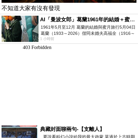
不知道大家有沒有發現
AI「曼波女郎」葛蘭1961年的結婚＋蜜月旅行 #戀上老電影 #葛蘭 #粟子
1961年5月至12月 葛蘭的結婚與蜜月旅行5月04日
葛蘭（1933～2026）偕同未婚夫高福全（1916～
1 小時前
2004）乘郵輪赴倫敦6月15日於英國倫敦St.S
典藏封面聊兩句-【支離人】
要說看科幻小說給我的最大啟蒙 莫過於上古時期