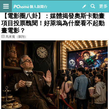
我的
最新文章
【電影圈八卦】：媒體揭發奧斯卡動畫
項目投票醜聞！好萊塢為什麼看不起動
畫電影？
馬來魔（鵬翔）