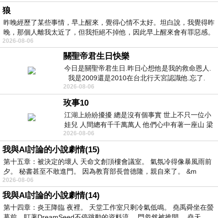
狼
昨晚經歷了某些事情，早上醒來，覺得心情不太好。坦白說，我覺得昨
晚，那個人離我太近了，但我拒絕不掉他，因此早上醒來會有罪惡感。
2026-08-06
關聖帝君生日快樂
今日是關聖帝君生日.昨日心想他是我的救命恩人.
我是2009還是2010在台北行天宮認識他.忘了.
2026-08-06
一個奇摩交友的網友學
玫事10
江湖上紛紛擾擾 總是沒有個事實 世上不只一位小
娃兒 人間總有千千萬萬人 他們心中有著一座山 梁
2026-08-06
山佛山泰華衡恆嵩 一山之高
我與AI討論的小說劇情(15)
第十五章：被決定的壞人 天命文創頂樓會議室。 氣氛冷得像暴風雨前
夕。 秘書甚至不敢進門。 因為教育部長曾德隆，親自來了。 &m
2026-08-06
我與AI討論的小說劇情(14)
第十四章：炎王降臨 夜裡。 天堂工作室只剩冷氣低鳴。 堯禹舜坐在螢
幕前，盯著DreamSeed不停跳動的資料流。 門忽然被推開。 堯天