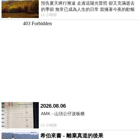
預告夏天將行漸遠 走過這陽光普照 卻又充滿逝去
的季節 無常已成為人生的日常 當擁著今夜的歡暢
12 小時前
舒心 轉眼驟成昨日 而明晨 太陽
2026.08.06
AMK - 山頂公仔波板糖
13 小時前
希伯來書 - 離棄真道的後果