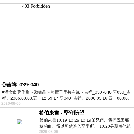
◎吉祥_039~040
■潘文良著作集＞勵益品＞魚雁千里共今緣＞吉祥_039~040 ▽039_吉
祥。2006.03.03.五 12:59:17 ▽040_吉祥。2006.03.16.四 00:00:
2026-08-06
希伯來書 - 堅守盼望
希伯來書10:19-10:25 10:19弟兄們、我們既因耶
穌的血、得以坦然進入至聖所、 10:20是藉着他給
2026-08-06
我們開了一條又新又活的路從幔子經過