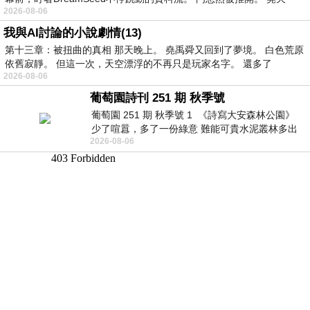
2026-08-06
我與AI討論的小說劇情(13)
第十三章：被扭曲的真相 那天晚上。 堯禹舜又回到了夢境。 白色荒原
依舊寂靜。 但這一次，天空漂浮的不再只是玩家名字。 還多了
2026-08-06
葡萄園詩刊 251 期 秋季號
葡萄園 251 期 秋季號 1 《詩寫大安森林公園》
少了喧囂，多了一份綠意 難能可貴水泥叢林多出
2026-08-06
一