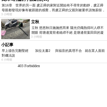
第16章 世界的另一面 虞正舜的家附近開始有不尋常的動靜，虞正舜
母親都發現好像有被跟蹤的感覺，而虞正舜的父親則被要求請無薪假，
3 小時前
立秋
立秋 悠悠秋日施施然而來 陽光仍熾熱得叫人睜不
開眼 荷塘邊賞荷者絡繹不絕 是塘邊荷葉田田的凝
3 小時前
望 風中飄逸的是映日荷花別樣紅
小記事
早上禱告完翻聖經 加拉太書2 與福音的真理不合 就在眾人面前
對磯法說
4 小時前