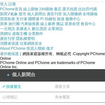
登入
註冊
PChome首頁
線上購物
24h購物
書店
露天拍賣
比比昂代購
新聞
/
氣象
股市
個人新聞台
廣告刊登
加入聯播網
全球購物
買賣租屋
支付連
國際連
Pi 拍錢包
旅遊
服務中心
買車
旅行團
汽車險推薦
線上麻將
雜誌
星座命理
會員中心
一元簡訊
直播達人
數位憑證
企業簡訊
買網址
虛擬主機
企業郵件
廣告刊登
隱私權聲明
消費者保護
兒童網路安全
About PChome
投資人聯絡
徵才
著作權保護
｜網路家庭版權所有、轉載必究
‧Copyright PChome
Online
PChome Online and PChome are trademarks of PChome
Online Inc.
個人新聞台
快速發文
最新文章
心情雜記
美食饗宴