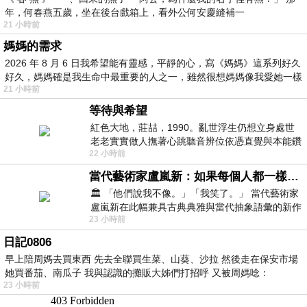
年，何春燕五歲，坐在後台戲箱上，看外公何安慶縫補一
21 小時前
媽媽的需求
2026 年 8 月 6 日我希望能有靈感，平靜的心，寫《媽媽》這系列好久
好久，媽媽確是我生命中最重要的人之一，雖然很想媽媽像我愛她一樣
21 小時前
等待與希望
紅色大地，莊喆，1990。亂世浮生仍想立身處世
老老實實做人撫著心跳聽音辨位依憑直覺與本能鑽
22 小時前
向裂隙的亮處探索另一個心聲另一個共鳴的
當代藝術家盧嵐新：如果每個人都一樣，這世界該有多無聊？
🏛️ 「他們說我不像。」「我笑了。」 當代藝術家
盧嵐新在此幅兼具古典典雅與當代抽象語彙的新作
23 小時前
中，以沈靜的藍色空間為背景，描繪了
日記0806
早上陪周媽去買東西 先去全聯買生菜、山葵、沙拉 然後走在保安市場
她買番茄、南瓜子 我與認識的攤販大姊們打招呼 又被周媽唸：
23 小時前