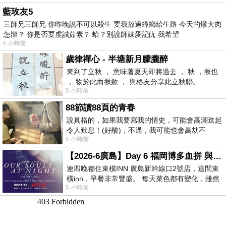
藍玫友5
三師兄三師兄 你昨晚說不可以殺生 要我放過蟑螂給生路 今天的燉大肉
怎辦？ 你是否要虔誠茹素？ 蛤？別說師妹愛記仇 我希望
4 小時前
歲律禪心 - 半塘新月朦朧醉
來到了立秋 ， 意味著夏天即將過去 ， 秋 ，揪也
， 物於此而揪歛 ， 與格友分享此立秋聯。
5 小時前
88節讀88頁的青春
說真格的，如果我要寫我的情史，可能會高潮迭起
令人歎息！(好酸)，不過，我可能也會萬劫不
5 小時前
復...，每天跪鍵盤還是被判了花心的罪
【2026-6廣島】Day 6 福岡博多血拼 與機場接送少年司機深夜對談
連四晚都住東橫INN 廣島新幹線口2號店，這間東
橫inn，早餐非常豐盛。 每天菜色都有變化，雖然
5 小時前
看到工作人員拿出料理包加熱，但