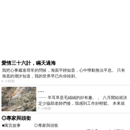
愛情三十六計，瞞天過海
我把心事藏進尋常的問候，海面平靜如昔，心中悸動無法平息。 只有
海底的潮汐知道，我的世界早已向你傾斜。
6 小時前
….
⋯⋯ 羊耳草是毛絨絨的好有趣。 。 八月開始就決
定少協助老師們後，我感到工作好輕鬆。 本來就
7 小時前
不是我的工作啊。 真
◎專家與頭銜
■寓言故事 ◎專家與頭銜