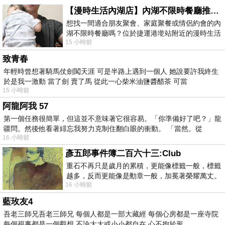
【漫時生活內湖店】內湖不限時餐廳推薦｜捷運港墘站美食，聚餐、約會、家庭聚會首選，正餐甜點一次滿足
想找一間適合朋友聚會、家庭聚餐或情侶約會的內
湖不限時餐廳嗎？位於捷運港墘站附近的漫時生活
15 小時前
內湖店，從捷運站步行約4分鐘即可抵
致青春
年輕時曾想著騎馬仗劍闖天涯 可是半路上遇到一個人 她說要許我終生
於是我一激動 當了劍 賣了馬 從此一心柴米油鹽醬醋茶 可當
15 小時前
阿龍阿我 57
第一個任務很簡單，但這並不意味著它很容易。「你準備好了吧？」龍
疆問。然後他看著緋忘我努力克制住翻白眼的衝動。 「當然。從
16 小時前
彥五郎事件簿二百六十三:Club
重石不再只是歲月的累積，更能像標籤一般，標籤
越多，反而更能像是勳章一般，加冕著榮耀萬丈。
16 小時前
習慣一如縱容，成了再難輕輕放下的罪證
藍玫友4
吾老三師兄吾老三師兄 每個人都是一部大藏經 每個心房都是一座寺院
每個視事都是一個觀想 不論大大或小小都自在 心不拘於形