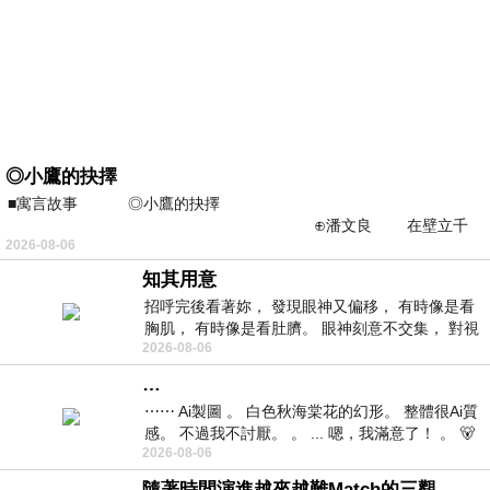
◎小鷹的抉擇
■寓言故事 ◎小鷹的抉擇
⊕潘文良 在壁立千
2026-08-06
仞的懸崖上，有一座遮天蔽
知其用意
招呼完後看著妳， 發現眼神又偏移， 有時像是看
胸肌， 有時像是看肚臍。 眼神刻意不交集， 對視
2026-08-06
視線不對齊， 讓我很難不
…
⋯⋯ Ai製圖 。 白色秋海棠花的幻形。 整體很Ai質
感。 不過我不討厭。 。 ... 嗯，我滿意了！ 。 🐻
2026-08-06
昨中
隨著時間演進越來越難Match的三觀