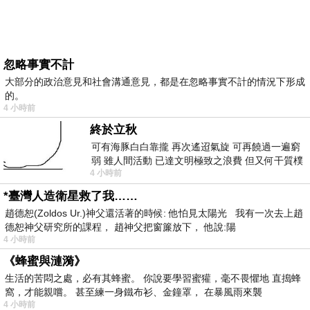
忽略事實不計
大部分的政治意見和社會溝通意見，都是在忽略事實不計的情況下形成
的。
4 小時前
終於立秋
可有海豚白白靠攏 再次遙迢氣旋 可再饒過一遍窮
弱 雖人間活動 已達文明極致之浪費 但又何干質樸
4 小時前
者 只能白白陪葬
*臺灣人造衛星救了我……
趙德恕(Zoldos Ur.)神父還活著的時候: 他怕見太陽光 我有一次去上趙
德恕神父研究所的課程， 趙神父把窗簾放下， 他說:陽
4 小時前
《蜂蜜與漣漪》
生活的苦悶之處，必有其蜂蜜。 你說要學習蜜獾，毫不畏懼地 直搗蜂
窩，才能親嚐。 甚至練一身鐵布衫、金鐘罩， 在暴風雨來襲
4 小時前