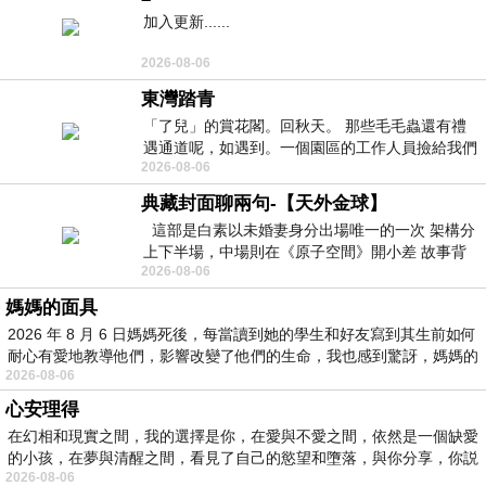
加入更新......
2026-08-06
東灣踏青
「了兒」的賞花閣。回秋天。 那些毛毛蟲還有禮
遇通道呢，如遇到。一個園區的工作人員撿給我們
2026-08-06
細賞。
典藏封面聊兩句-【天外金球】
這部是白素以未婚妻身分出場唯一的一次 架構分
上下半場，中場則在《原子空間》開小差 故事背
2026-08-06
景影射西藏境外流亡 地下組織
媽媽的面具
2026 年 8 月 6 日媽媽死後，每當讀到她的學生和好友寫到其生前如何
耐心有愛地教導他們，影響改變了他們的生命，我也感到驚訝，媽媽的
2026-08-06
心安理得
在幻相和現實之間，我的選擇是你，在愛與不愛之間，依然是一個缺愛
的小孩，在夢與清醒之間，看見了自己的慾望和墮落，與你分享，你説
2026-08-06