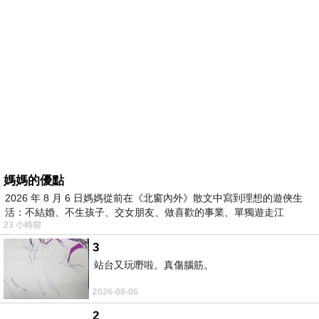
媽媽的優點
2026 年 8 月 6 日媽媽從前在《北窗內外》散文中寫到理想的遊俠生
活：不結婚、不生孩子、交女朋友、做喜歡的事業、單獨遊走江
23 小時前
湖⋯⋯，
3
站台又玩嘢啦。真傷腦筋。
2026-08-06
2