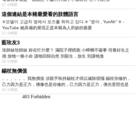
17 小時前
這個連結是本豬最愛看的肢體語言
✳️모델이 고급차 옆에서 포즈를 취하고 있다.✳️ "윤아 , YunAh" ✳️ -
YouTube 她具備的展現正是本豬為人所缺的最愛
17 小時前
藍玫友3
玫師妹玫師妹 妳在忙什麼？ 滿院子裡瞎跑 小蟑螂不礙事 培養好生之
德 放牠一條小命 讓牠回歸自然 別殺生，放生 別讓牠進
18 小時前
錫杖無價值
。。。。。。我無價值 須親手執持錫杖才得以滅除煩惱 錫杖你修的，
己力因力是正力，佛像也是你修的，己力因力是正力，佛光普照也是
18 小時前