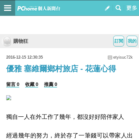
購物狂
訂閱
我的
2016-12-15 12:30:35
etyisuc72k
優雅 塞維爾鄉村旅店 - 花蓮心得
留言 0
收藏 0
推薦 0
獨自一人在外工作了幾年，都沒好好陪伴家人
經過幾年的努力，終於存了一筆錢可以帶家人出