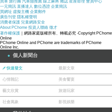
買車
旅行團
汽車險推薦
線上麻將
雜誌
星座命理
會員中心
一元簡訊
直播達人
數位憑證
企業簡訊
買網址
虛擬主機
企業郵件
廣告刊登
隱私權聲明
消費者保護
兒童網路安全
About PChome
投資人聯絡
徵才
著作權保護
｜網路家庭版權所有、轉載必究
‧Copyright PChome
Online
PChome Online and PChome are trademarks of PChome
Online Inc.
個人新聞台
快速發文
最新文章
心情雜記
美食饗宴
藝文欣賞
旅遊玩家
社會萬象
影視娛樂