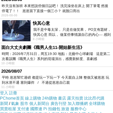
昨天沒有加班 本來想說些個日誌吧！ 洗完澡坐在床上 開了筆電 然後
親子出國
>
停電了！！ 崽崽當下直接一個三小？ 就脫口而出
2026-08-06
快其心意
我不是中毒太深， 只是在做笑果， PO文有題材，
快其心意 而以， 做某些事情讓自己的內心--- 感到
8 小時前
愉快。
面白大丈夫劇團《職男人生11-開始新生活》
時間：2026年7月31日，周五19:30 地點：北藝中心球劇場 這是第二
次看該團《職男人生》系列的現場演出，感覺新鮮度、喜劇感
10 小時前
2026/08/07
平時 崽崽幫忙過磅 都是玩一下玩一下 今天親自上陣 整個又被崽崽 玩
到水泄不通 塞到爆炸 / 不過從崽崽自己親
11 小時前
登入
註冊
PChome首頁
線上購物
24h購物
書店
露天拍賣
比比昂代購
新聞
/
氣象
股市
個人新聞台
廣告刊登
加入聯播網
全球購物
買賣租屋
支付連
國際連
Pi 拍錢包
旅遊
服務中心