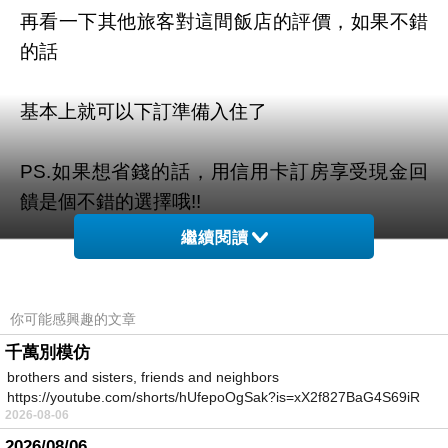
再看一下其他旅客對這間飯店的評價，如果不錯
的話
基本上就可以下訂準備入住了
PS.如果想省錢的話，用信用卡訂房享受現金回
饋是個不錯的選擇哦!!
繼續閱讀
這裡有幾張現金回饋卡的介紹，可以參考看看
唷!!~~
請點我參考!!
你可能感興趣的文章
千萬別模仿
brothers and sisters, friends and neighbors
https://youtube.com/shorts/hUfepoOgSak?is=xX2f827BaG4S69iR
限量特優價格按鈕
2026-08-06
https
2026/08/06