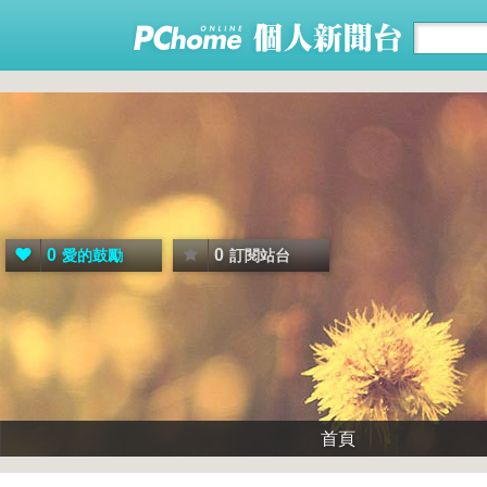
0
0
愛的鼓勵
訂閱站台
首頁