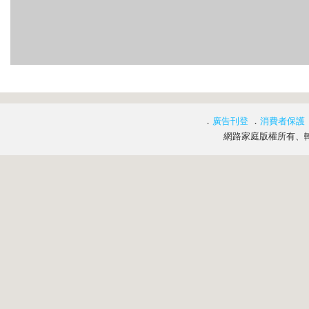
．
廣告刊登
．
消費者保護
網路家庭版權所有、轉載必究 