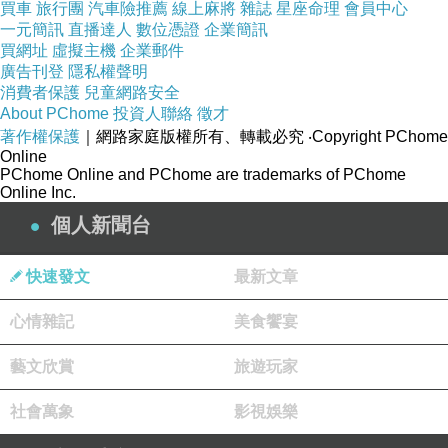
支援4G LTE/Wi-Fi
買車
旅行團
汽車險推薦
線上麻將
雜誌
星座命理
會員中心
一元簡訊
直播達人
數位憑證
企業簡訊
指紋掃描/緊急模式/心跳偵測
買網址
虛擬主機
企業郵件
廣告刊登
隱私權聲明
消費者保護
兒童網路安全
About PChome
投資人聯絡
徵才
著作權保護
｜網路家庭版權所有、轉載必究
‧Copyright PChome
Online
PChome Online and PChome are trademarks of PChome
商品訊息描述
:
Online Inc.
個人新聞台
小編報好康:
快速發文
最新文章
心情雜記
美食饗宴
藝文欣賞
旅遊玩家
<3C家電折價券>
社會萬象
影視娛樂