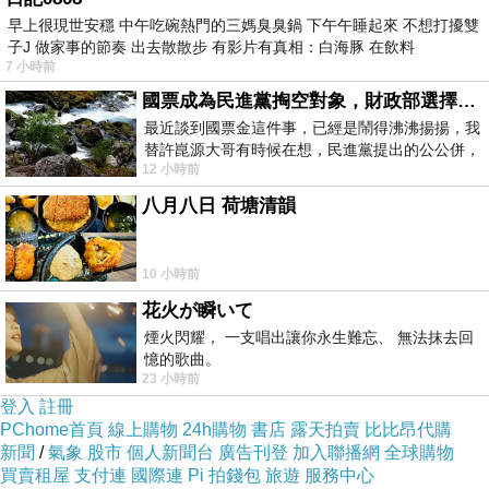
商品網址
:
早上很現世安穩 中午吃碗熱門的三媽臭臭鍋 下午午睡起來 不想打擾雙
http://www.momoshop.com.tw/goods/GoodsDet
子J 做家事的節奏 出去散散步 有影片有真相：白海豚 在飲料
ail.jsp?
7 小時前
i_code=2854226&memid=6000000188&cid=a
國票成為民進黨掏空對象，財政部選擇性失憶
最近談到國票金這件事，已經是鬧得沸沸揚揚，我
puad&oid=1&osm=league
替許崑源大哥有時候在想，民進黨提出的公公併，
12 小時前
其實就是想要國庫通黨庫，鬧出最大的醜
商品訊息功能
:
八月八日 荷塘清韻
10 小時前
品號：2854226
花火が瞬いて
煙火閃耀， 一支唱出讓你永生難忘、 無法抹去回
憶的歌曲。
23 小時前
5.1吋觸控螢幕 防塵 防水
登入
註冊
2.5GHz四核心處理器
PChome首頁
線上購物
24h購物
書店
露天拍賣
比比昂代購
新聞
/
氣象
股市
個人新聞台
廣告刊登
加入聯播網
全球購物
1600萬畫素/200萬前置
買賣租屋
支付連
國際連
Pi 拍錢包
旅遊
服務中心