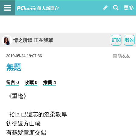
情之所鍾 正在我輩
訂閱
我的
2019-05-24 19:07:36
瑪友友
無題
留言 0
收藏 0
推薦 4
《重逢》
拾回已遺忘的溫柔敦厚
彷彿遠方山崚
有鶴髮童顏交錯