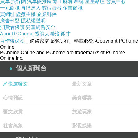
買車
旅行團
汽車險推薦
線上麻將
雜誌
星座命理
會員中心
一元簡訊
直播達人
數位憑證
企業簡訊
買網址
虛擬主機
企業郵件
廣告刊登
隱私權聲明
消費者保護
兒童網路安全
About PChome
投資人聯絡
徵才
著作權保護
｜網路家庭版權所有、轉載必究
‧Copyright PChome
Online
PChome Online and PChome are trademarks of PChome
Online Inc.
個人新聞台
快速發文
最新文章
心情雜記
美食饗宴
藝文欣賞
旅遊玩家
社會萬象
影視娛樂