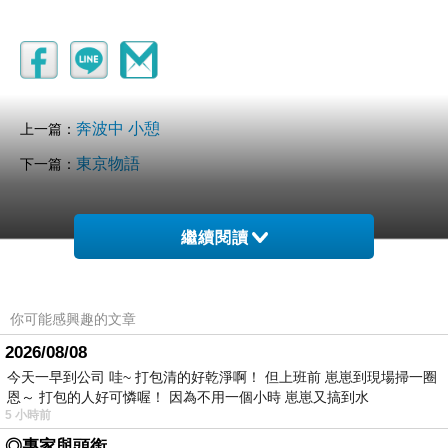
奔波中 小憩
上一篇：
東京物語
下一篇：
繼續閱讀
你可能感興趣的文章
2026/08/08
今天一早到公司 哇~ 打包清的好乾淨啊！ 但上班前 崽崽到現場掃一圈
恩～ 打包的人好可憐喔！ 因為不用一個小時 崽崽又搞到水
5 小時前
◎專家與頭銜