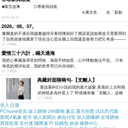
■寓言故事 ◎專家與頭銜
⊕潘文良 在「新創
2026-08-07
之谷」裡——
2026。08。07。
畫圖真的不適合我越畫越排斥看得懂就好了應該是說如果改天需要用到
了自然就會很厲害了現在沒心思在圖上但我還是會努力把它考過———
11 小時前
愛情三十六計，瞞天過海
我把心事藏進尋常的問候，海面平靜如昔，心中悸動無法平息。 只有
海底的潮汐知道，我的世界早已向你傾斜。
22 小時前
典藏封面聊兩句-【支離人】
要說看科幻小說給我的最大啟蒙 莫過於上古時期
的神祇多為外星人了 即便擁有像「支離人」這種
17 小時前
驚世駭俗的神通法門 也未必讀
登入
註冊
PChome首頁
線上購物
24h購物
書店
露天拍賣
比比昂代購
新聞
/
氣象
股市
個人新聞台
廣告刊登
加入聯播網
全球購物
買賣租屋
支付連
國際連
Pi 拍錢包
旅遊
服務中心