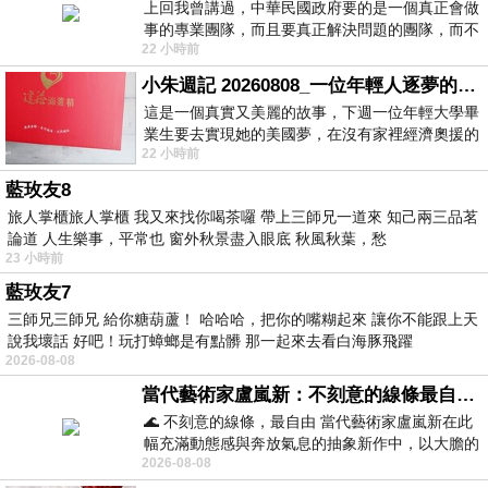
上回我曾講過，中華民國政府要的是一個真正會做
事的專業團隊，而且要真正解決問題的團隊，而不
22 小時前
是只會到處甩鍋的雙標團隊，最近民進黨
小朱週記 20260808_一位年輕人逐夢的真實故事
這是一個真實又美麗的故事，下週一位年輕大學畢
業生要去實現她的美國夢，在沒有家裡經濟奧援的
22 小時前
情況下，靠著自我努力工作累積出國基
藍玫友8
旅人掌櫃旅人掌櫃 我又來找你喝茶囉 帶上三師兄一道來 知己兩三品茗
論道 人生樂事，平常也 窗外秋景盡入眼底 秋風秋葉，愁
23 小時前
藍玫友7
三師兄三師兄 給你糖葫蘆！ 哈哈哈，把你的嘴糊起來 讓你不能跟上天
說我壞話 好吧！玩打蟑螂是有點髒 那一起來去看白海豚飛躍
2026-08-08
當代藝術家盧嵐新：不刻意的線條最自由，讓色彩流動、筆觸自己說話
🌊 不刻意的線條，最自由 當代藝術家盧嵐新在此
幅充滿動態感與奔放氣息的抽象新作中，以大膽的
2026-08-08
藍色顏料在白色畫布上揮灑、壓印與流淌