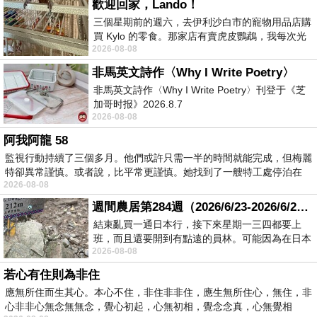
歡迎回家，Lando！
三個星期前的週六，去伊利沙白市的寵物用品店購
買 Kylo 的零食。那家店有賣虎皮鸚鵡，我每次光
2026-08-08
顧都會去看一下。他們偶爾會引進 C
非馬英文詩作〈Why I Write Poetry〉
非馬英文詩作〈Why I Write Poetry〉刊登于《芝
加哥时报》2026.8.7
2026-08-08
阿我阿龍 58
監視行動持續了三個多月。他們或許只需一半的時間就能完成，但梅麗
特卻異常謹慎。或者說，比平常更謹慎。她找到了一艘特工處停泊在
2026-08-08
週間農居第284週（2026/6/23-2026/6/24) 夏至 金黃稻浪洋溢豐收喜悅
結束亂買一通日本行，接下來星期一三四都要上
班，而且還要開到有點遠的員林。可能因為在日本
2026-08-08
花不少錢，星期一出門上班時，心裡沒有一
若心有住則為非住
應無所住而生其心。本心不住，非住非非住，應生無所住心，無住，非
心非非心無念無無念，覺心初起，心無初相，覺念念真，心無覺相