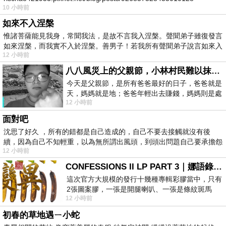
10 小時前
如來不入涅槃
惟諸菩薩能見我身，常聞我法，是故不言我入涅槃。聲聞弟子雖復發言
如來涅槃，而我實不入於涅槃。善男子！若我所有聲聞弟子說言如來入
12 小時前
八八風災上的父親節，小林村民難以抹滅的痛
今天是父親節，是所有爸爸最好的日子，爸爸就是
天，媽媽就是地；爸爸年輕出去賺錢，媽媽則是處
12 小時前
理家務，職業不分高低貴賤，只有人品才
面對吧
沈思了好久 ，所有的錯都是自己造成的，自己不要去接觸就沒有後
續，因為自己不知輕重，以為無所謂出風頭，到頭出問題自己要承擔怨
12 小時前
不
CONFESSIONS II LP PART 3｜娜語錄II LP PART 3
這次官方大規模的發行十幾種專輯彩膠當中，只有
2張圖案膠，一張是開腿喇叭、一張是條紋斑馬
12 小時前
版；目前官網上只剩澳洲商店AU STORE
初春的草地遇ㄧ小蛇