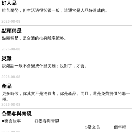
好人品
吃苦耐勞，但生活過得卻很一般，這通常是人品好造成的。
2026-08-08
點頭稱是
點頭稱是，是合適的抽身離場策略。
2026-08-08
災難
說錯話一般不會變成什麼災難；說對了，才會。
2026-08-08
產品
更多時候，你其實不是消費者，你是產品。而且，還是免費提供的那一
種。
2026-08-08
◎墨客與青硯
■寓言故事 ◎墨客與青硯
⊕潘文良 一個年輕