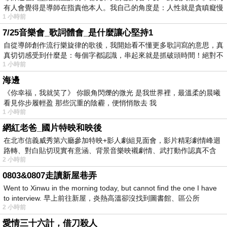
有人會覺得是導師在指責他本人。我自己的角度是：人性就是貪瞋癡慢
1 小時前
7/25音樂會_歌詞體會_是什麼讓心堅持1
自從導師創作流行樂旋律的歌後，我開始看不懂更多歌詞寫的意思，真
真切切感受到什麼是：每個字都認識，串起來就是抓破頭時間！絕對不
1 小時前
海邊
《你幸福，我就笑了》 你眼角閃爍的微光 是我世界裡，最溫柔的晨曦
看見你步履輕盈 那些沉重的陰霾，便悄悄散去 我
1 小時前
網紅老爸_國片特映和映後
在北市信義威秀第六廳參加特映+影人劇組見面會，影片精彩劇情峰迴
路轉、對白貼切現實有意涵、背景音樂映襯劇情、武打動作認真不含
2 小時前
糊、
0803&0807走讀新屋巷弄
Went to Xinwu in the morning today, but cannot find the one I have
to interview. 早上前往新屋，炎熱高溫卻沒找到圖書館、區公所
2 小時前
愛情三十六計，借刀殺人