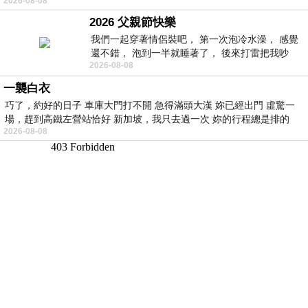
2026-08-08
的墨客，在京城的古玩肆裡
2026 父親節快樂
我們一起穿著情侶裝吧， 第一次泡冷水澡， 感覺
還不錯， 泡到一半就睡著了， 後來打雷把我吵
2026-08-08
醒， 手
一襲白衣
巧了，約好的日子 車庫大門打不開 急得滿頭大漢 妳已經出門 虛驚一
場，趕到高鐵左營站恰好 新加坡，我只去過一次 妳的行程總是排的
2026-08-08