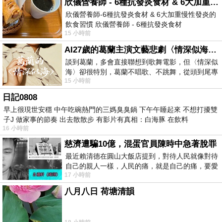
欣儀營養師 - 6種抗發炎食材 & 6大加重慢性發炎的飲食習慣
欣儀營養師-6種抗發炎食材 & 6大加重慢性發炎的
飲食習慣 欣儀營養師 - 6種抗發炎食材
15 小時前
https://www.facebook.com/photo/?fbid=147
AI27歲的葛蘭主演文藝悲劇〈情深似海〉 #戀上老電影 #葛蘭 #粟子
談到葛蘭，多會直接聯想到歌舞電影，但〈情深似
海〉卻很特別，葛蘭不唱歌、不跳舞，從頭到尾專
15 小時前
心演戲。拍攝期間，經常工作超過12個鐘
日記0808
早上很現世安穩 中午吃碗熱門的三媽臭臭鍋 下午午睡起來 不想打擾雙
子J 做家事的節奏 出去散散步 有影片有真相：白海豚 在飲料
16 小時前
慈濟遭騙10億，混蛋官員陳時中急著脫罪
最近賴清德在圓山大飯店提到，對待人民就像對待
自己的親人一樣，人民的痛，就是自己的痛，要愛
17 小時前
民如親，說的這麼好聽，實際上根本沒做
八月八日 荷塘清韻