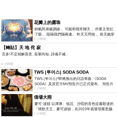
花瓣上的露珠
帥氣阿弟被調線， 可能和我常聊天， 作業主管紅
了眼， 阻隔我們隔兩邊。 昨天又問他， 前天她穿
6 小時前
什麼顏色衣服， 不經
【轉貼】天 地 侘 寂
言多!不定就解吾意..吾輩尚知..詩魂不滅..
6 小時前
TWS (투어스) SODA SODA
TWS (투어스)*即將推出的日語單曲 《SODA
SODA》及其官方MV預告片已正式發布。 預告片
7 小時前
一經發布， 就引發了粉絲們對這次夏季回
借場大雨
麥可·波頓 以渾厚、低沉、沙啞的音色征服歌迷的
「情歌天王」麥可波頓，在2023年底發現罹患腦
7 小時前
瘤「祈禱早日康復，一切都好」。