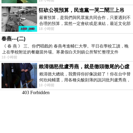
18 小時前
狂砍公視預算，民進黨一哭二鬧三上吊
嚴審預算，是我們與民眾黨共同合作，只要遇到不
合理的預算，當然一定會砍或是凍結，最近文化部
18 小時前
要編列公視和Taiwan plus預算，在110年
春燕---(二)
《 春 燕 》 三、你們唱戲的 春燕考進輔仁大學。平日在學校工讀，晚
上在學校附近的餐廳當外場。寒暑假白天到鎮公所幫忙整理文件
18 小時前
賴清德怒批盧秀燕，就是徹頭徹尾的心虛
賴清德大總統，我覺得你好像說錯了！你在台中替
何欣純輔選，用各種尖酸刻薄的說詞批判盧秀燕，
18 小時前
罵她施政滿意度輸給陳其邁，甚至還說盧