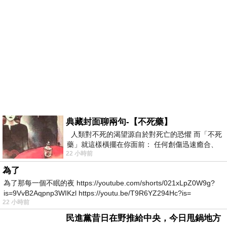
典藏封面聊兩句-【不死藥】
人類對不死的渴望源自於對死亡的恐懼 而「不死
藥」就這樣橫擺在你面前： 任何創傷迅速癒合、
22 小時前
停止衰老、痛覺消失…堪
為了
為了那每一個不眠的夜 https://youtube.com/shorts/021xLpZ0W9g?
is=9VvB2Aqpnp3WIKzl https://youtu.be/T9R6YZ294Hc?is=
22 小時前
民進黨昔日在野推給中央，今日甩鍋地方