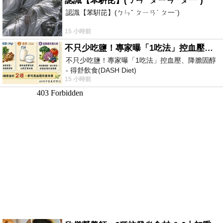
認識【苯騈芘】(ㄅㄣˇ ㄆㄧㄢˊ ㄆ一ˊ)
認識【苯騈芘】(ㄅㄣˇ ㄆㄧㄢˊ ㄆ一ˊ)
15 小時前
不只少吃鹽！專家曝「1吃法」控血壓、降膽固醇 - 得舒飲食(DASH Diet)
不只少吃鹽！專家曝「1吃法」控血壓、降膽固醇
- 得舒飲食(DASH Diet)
15 小時前
https://www.facebook.com/dietitiansophia/posts/p