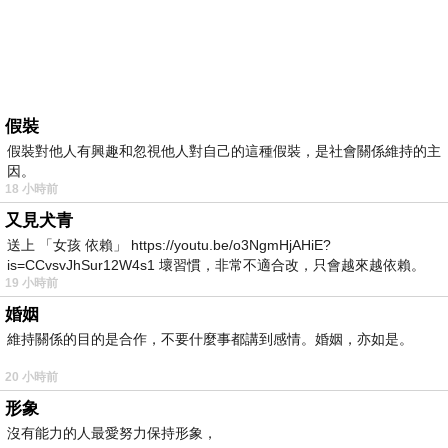
假裝
假裝對他人有興趣和忽視他人對自己的這種假裝，是社會關係維持的主
因。
18 小時前
又見犬青
送上 「女孩 依賴」 https://youtu.be/o3NgmHjAHiE?
is=CCvsvJhSur12W4s1 壞習慣，非常不適合改，只會越來越依賴。
19 小時前
我害怕的
婚姻
維持關係的目的是合作，不要什麼事都講到感情。婚姻，亦如是。
20 小時前
形象
沒有能力的人最愛努力保持形象，