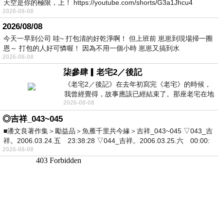
天空是你的極限，上！ https://youtube.com/shorts/G3a1Jhcu4
2026-08-08
2026/08/08
今天一早到公司 哇~ 打包清的好乾淨啊！ 但上班前 崽崽到現場掃一圈
恩～ 打包的人好可憐喔！ 因為不用一個小時 崽崽又搞到水
2026-08-08
柒參肆▎老宅2／後記
《老宅2／後記》在去年初寫完《老宅》的時候，
我曾經覺得，故事應該已經結束了。那座老宅在地
2026-08-08
震中倒塌，七個人終於離開那片黑暗，
◎吉祥_043~045
■潘文良著作集＞勵益品＞魚雁千里共今緣＞吉祥_043~045 ▽043_吉
祥。2006.03.24.五 23:38:28 ▽044_吉祥。2006.03.25.六 00:00:
2026-08-08