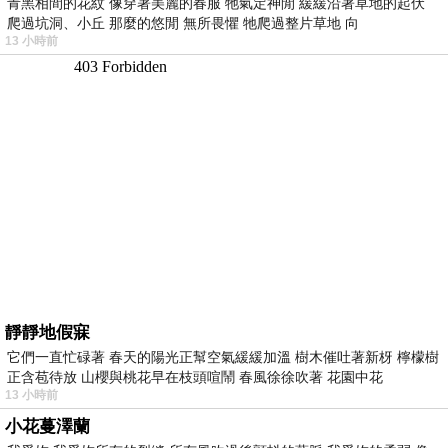
青黑相間的花紋 像穿著美麗的春服 牠氣定神閒 緩緩沿著草地的起伏
爬過坑洞、小丘 那麼的悠閒 無所畏懼 牠爬過整片草地 向
13 小時前
靜靜地假寐
它們一直忙碌著 春天的陽光正幫空氣緩緩加溫 樹木催吐著新枒 檸檬樹
正含苞待放 山櫻與桃花早在枝頭喧鬧 春風徐徐吹著 花園中花
13 小時前
小花蔓澤蘭