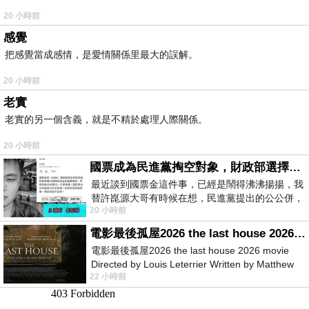
20 小時前
感覺
把感覺當成感情，是愛情關係里最大的誤解。
20 小時前
老實
老實的另一個含義，就是不精於處理人際關係。
20 小時前
國票成為民進黨掏空對象，財政部選擇性失憶
最近談到國票金這件事，已經是鬧得沸沸揚揚，我
替許崑源大哥有時候在想，民進黨提出的公公併，
20 小時前
其實就是想要國庫通黨庫，鬧出最大的醜
電影最後孤屋2026 the last house 2026 movie
電影最後孤屋2026 the last house 2026 movie
Directed by Louis Leterrier Written by Matthew
22 小時前
Robinson Starring Greta Lee Wa