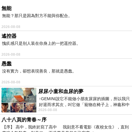
無能
無能？那只是因為對方不能與你配合。
2026-08-08
遙控器
愧疚感只是别人装在你身上的一把遥控器。
2026-08-08
愚蠢
沒有實力，卻想表現善良，那就是愚蠢。
2026-08-08
尿尿小童和血尿的夢
↑GEMINI說它不能做小朋友尿尿的插圖，所以我只
好退而求其次，叫它做「寵物在椅子上，神龕和中
2026-08-08
年人臉孔」的畫了。 六月底
八十八頁的青春～序
【序】 高中，我終於寫了高中 我刻意不看電影《夜校女生》，直到