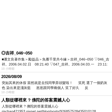
◎吉祥_046~050
■潘文良著作集＞勵益品＞魚雁千里共今緣＞吉祥_046~050 ▽046_吉
祥。2006.04.02.日 08:21:40 ▽047_吉祥。2006.04.03.一 23:11:
10 小時前
2026/08/09
突如其來的休假 當然就是去找同學弄頭髮啦！ 笑死 選了一個奶灰
色 染出來是淺灰藍 崽崽跟同學兩個人 笑了好久 反
10 小時前
人類從哪裡來 ? 佛陀的答案震撼人心
人類從哪裡來 ? 佛陀的答案震撼人心
rischao421953.pixnet.net/blog/posts/926857528435010128