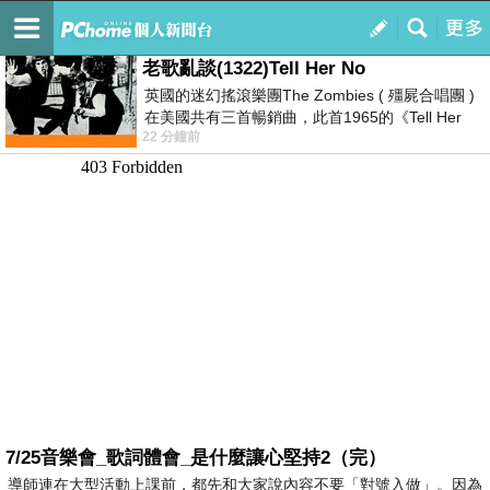
我的
最新文章
老歌亂談(1322)Tell Her No
英國的迷幻搖滾樂團The Zombies ( 殭屍合唱團 )
在美國共有三首暢銷曲，此首1965的《Tell Her
22 分鐘前
No》即為其中之一，在告示牌百大單曲
7/25音樂會_歌詞體會_是什麼讓心堅持2（完）
導師連在大型活動上課前，都先和大家說內容不要「對號入做」。因為