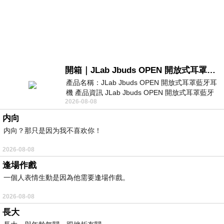
開箱｜JLab Jbuds OPEN 開放式耳罩藍牙耳機 - 設計美學，輕巧、透氣、環境音全物理達成！
產品名稱：JLab Jbuds OPEN 開放式耳罩藍牙耳
機 產品資訊 JLab Jbuds OPEN 開放式耳罩藍牙
2026-08-08
耳機評語：非常有特色，值得喜愛美型工
内向
内向？那只是因为我不喜欢你！
2026-08-08
逢場作戲
一個人表情生動是因為他需要逢場作戲。
2026-08-08
長大