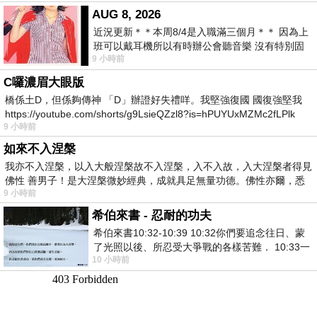
AUG 8, 2026
近況更新＊＊本周8/4是入職滿三個月＊＊ 因為上
班可以戴耳機所以有時辦公會聽音樂 沒有特別固
9 小時前
定哪天但就是一周某一天會固定聽'90
C囉濃眉大眼版
橋係土D，但係夠傳神 「D」辦證好失禮咩。我堅強復國 國復強堅我
https://youtube.com/shorts/g9LsieQZzl8?is=hPUYUxMZMc2fLPlk
9 小時前
如來不入涅槃
我亦不入涅槃，以入大般涅槃故不入涅槃，入不入故，入大涅槃者得見
佛性 善男子！是大涅槃微妙經典，成就具足無量功德。佛性亦爾，悉
9 小時前
希伯來書 - 忍耐的功夫
希伯來書10:32-10:39 10:32你們要追念往日、蒙
了光照以後、所忍受大爭戰的各樣苦難． 10:33一
10 小時前
面被毀謗、遭患難、成了戲景、叫眾人