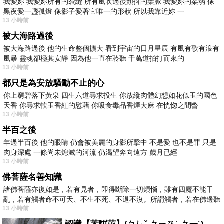
我愛妳 我愛妳所有的裂縫 所有風吹過後顫抖的葉脈 我愛妳的柔弱 像
黑夜愛一盞孤燈 像影子愛著它唯一的形狀 所以我靠近妳 一
13 小時前
被大海路過後
被大海路過後 他的生命整個擴大 看到宇宙的日月星辰 有風有歌有浪有
風暴 靈魂卻極其安靜 因為他一直在聆聽 千萬道拍打而來的
13 小時前
都只是為安放騷動不止的心
你上窮碧落下黃泉 四生六道尋求投生 你放縱肉體幻想如花似玉的國色
天香 你尋求軟玉香紅的慰藉 你吸食毒品香煙大麻 在恍惚之間瞥
13 小時前
半百之後
年過半百後 他的眼睛 仍會被美麗的身影所擊中 不是愛 也不是罪 只是
肉身深處 一條尚未熄滅的河流 仍渴望奔向遠方 歲月已經
13 小時前
佛菩薩名善知識
諸佛菩薩亦復如是，若有見者，即得斷除一切煩惱，雖有四魔不能干
亂，若有觸者命不可夭、不生不死、不退不沒。所謂觸者，若在佛邊聽
13 小時前
受