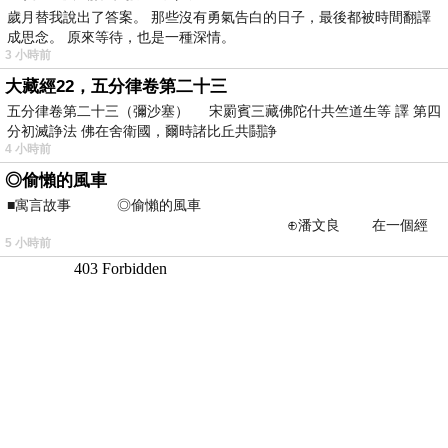
歲月替我說出了答案。 那些沒有勇氣告白的日子，最後都被時間翻譯
成思念。 原來等待，也是一種深情。
3 小時前
大藏經22，五分律卷第二十三
五分律卷第二十三（彌沙塞） 宋罽賓三藏佛陀什共竺道生等 譯 第四
分初滅諍法 佛在舍衛國，爾時諸比丘共鬪諍
4 小時前
◎偷懶的風車
■寓言故事 ◎偷懶的風車
⊕潘文良 在一個經
5 小時前
常颳風的山丘上—&m