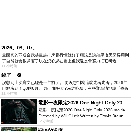
2026。08。07。
畫圖真的不適合我越畫越排斥看得懂就好了應該是說如果改天需要用到
了自然就會很厲害了現在沒心思在圖上但我還是會努力把它考過———
11 小時前
繞了一圈
沒想到上次寫文已經是一年前了。 更沒想到就這麼走著走著，2026年
已經來到了Q3的8月。 那天和好友You約吃飯，有些難為情地說「覺得
11 小時前
電影一夜限定2026 One Night Only 2026 movie
電影一夜限定2026 One Night Only 2026 movie
Directed by Will Gluck Written by Travis Braun
12 小時前
Starring Monica Barbaro
記憶的溫度