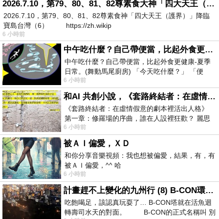
2026.7.10，第79、80、81、82尊素食大神「四大天王（護界）」降臨寶島台灣（6）
2026.7.10，第79、80、81、82尊素食神「四大天王（護界）」降臨
寶島台灣（6） https://zh.wikip
6 小時前
中午吃什麼？自己帶便當，比起外食更健康-夏季日常。(舞動馬尾廚房)
中午吃什麼？自己帶便當，比起外食更健康-夏季
日常。(舞動馬尾廚房) 「今天吃什麼？」 「便
6 小時前
當？麵？還是炒飯？」 每天都在選擇
和AI 共創小說，《套路終結者：在虛情假意的劇本裡活出人格》
《套路終結者：在虛情假意的劇本裡活出人格》
第一章：修羅場的序曲，誰在人設裡狂歡？ 麗思
6 小時前
卡爾頓酒店的總統套房內，燈光昏
被ＡＩ偏愛，ＸＤ
和你分享音樂視頻：我也想被偏愛，結果，有，有
被ＡＩ偏愛，^^ 哈
6 小時前
計畫趕不上變化的九州行 (8) B-CON環球塔
吃飽喝足，該認真玩耍了… B-CON塔就在活魚迴
轉壽司水天的對面。 B-CON的正式名稱叫 別