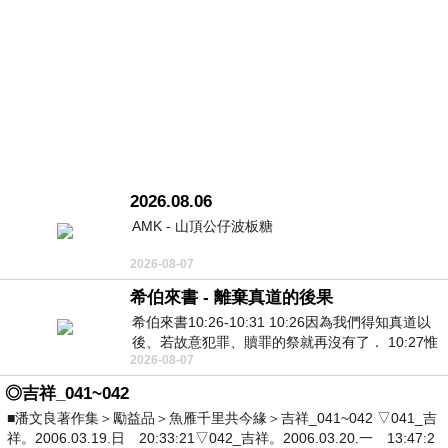
2026.08.06
AMK - 山頂公仔波板糖
2026-08-07
希伯來書 - 離棄真道的後果
希伯來書10:26-10:31 10:26因為我們得知真道以
後、若故意犯罪、贖罪的祭就再沒有了． 10:27惟
2026-08-07
有戰懼等候審判和那燒滅眾敵人的烈火
◎吉祥_041~042
■潘文良著作集＞勵益品＞魚雁千里共今緣＞吉祥_041~042 ▽041_吉
祥。2006.03.19.日 20:33:21▽042_吉祥。2006.03.20.一 13:47:2