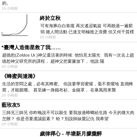
的。
19 小時前
終於立秋
可有海豚白白靠攏 再次遙迢氣旋 可再饒過一遍窮
弱 雖人間活動 已達文明極致之浪費 但又何干質樸
19 小時前
者 只能白白陪葬
*臺灣人造衛星救了我……
趙德恕(Zoldos Ur.)神父還活著的時候: 他怕見太陽光 我有一次去上趙
德恕神父研究所的課程， 趙神父把窗簾放下， 他說:陽
20 小時前
《蜂蜜與漣漪》
生活的苦悶之處，必有其蜂蜜。 你說要學習蜜獾，毫不畏懼地 直搗蜂
窩，才能親嚐。 甚至練一身鐵布衫、金鐘罩， 在暴風雨來襲
20 小時前
藍玫友5
三師兄三師兄 你昨晚說不可以殺生 要我放過蟑螂給生路 今天的燉大肉
怎辦？ 你是否要虔誠茹素？ 蛤？別說師妹愛記仇 我希望
20 小時前
歲律禪心 - 半塘新月朦朧醉