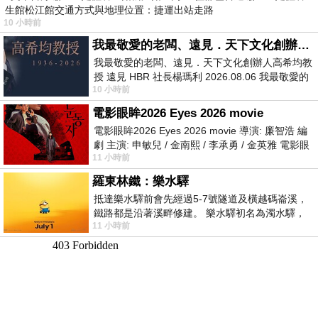
生館松江館交通方式與地理位置：捷運出站走路
10 小時前
我最敬愛的老闆、遠見．天下文化創辦人高希均教授
我最敬愛的老闆、遠見．天下文化創辦人高希均教
授 遠見 HBR 社長楊瑪利 2026.08.06 我最敬愛的
10 小時前
老闆、遠見．天下文化創辦人高希均教
電影眼眸2026 Eyes 2026 movie
電影眼眸2026 Eyes 2026 movie 導演: 廉智浩 編
劇 主演: 申敏兒 / 金南熙 / 李承勇 / 金英雅 電影眼
11 小時前
眸2026描述攝影師徐珍因遺
羅東林鐵：樂水驛
抵達樂水驛前會先經過5-7號隧道及橫越碼崙溪，
鐵路都是沿著溪畔修建。 樂水驛初名為濁水驛，
11 小時前
但因與臺鐵集集線車站同名，於1953