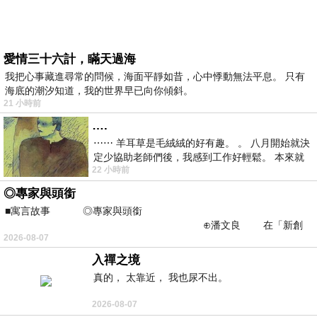
愛情三十六計，瞞天過海
我把心事藏進尋常的問候，海面平靜如昔，心中悸動無法平息。 只有
海底的潮汐知道，我的世界早已向你傾斜。
21 小時前
….
⋯⋯ 羊耳草是毛絨絨的好有趣。 。 八月開始就決
定少協助老師們後，我感到工作好輕鬆。 本來就
22 小時前
不是我的工作啊。 真
◎專家與頭銜
■寓言故事 ◎專家與頭銜
⊕潘文良 在「新創
2026-08-07
之谷」裡——
入禪之境
真的， 太靠近， 我也尿不出。
2026-08-07