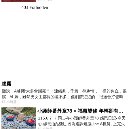
驚世駭俗的神通法門 也未必讀
腦霧
聽說，AI劇看太多會腦霧？！連續劇，千篇一律劇情，一樣的狗血，很
膩...AI 劇，雖然男女主都長的差不多，但劇情短短的，很適合打發時
17 小時前
小護師番外章78 > 福慧雙修 年輕卻有個老靈魂 ㄑ金剛經〉podcast
115.6.7 ( 同步存小護師番外章78 感恩日記-今天
心裡特別的感動,因為選課燒腦,line A梳爬, 上完失