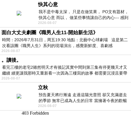
快其心意
我不是中毒太深， 只是在做笑果， PO文有題材，
快其心意 而以， 做某些事情讓自己的內心--- 感到
2026-08-07
愉快。
面白大丈夫劇團《職男人生11-開始新生活》
時間：2026年7月31日，周五19:30 地點：北藝中心球劇場 這是第二
次看該團《職男人生》系列的現場演出，感覺新鮮度、喜劇感
2026-08-07
。讀後。
看完三樓的老宅2雖然明天才有後記其實中間到第三集有停更幾天才又
繼續 續更讓我那時又重新看一次因為三樓寫的故事 都需要沉浸且要帶
2026-08-07
有
立秋
預告夏天將行漸遠 走過這陽光普照 卻又充滿逝去
的季節 無常已成為人生的日常 當擁著今夜的歡暢
2026-08-07
舒心 轉眼驟成昨日 而明晨 太陽