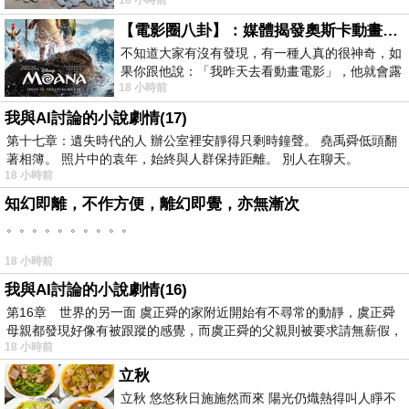
18 小時前
智課的她,特來傾
【電影圈八卦】：媒體揭發奧斯卡動畫項目投票醜聞！好萊塢為什麼看不起動畫電影？
不知道大家有沒有發現，有一種人真的很神奇，如
果你跟他說：「我昨天去看動畫電影」，他就會露
18 小時前
出一種慈祥的微笑，然後問你是不是陪小
我與AI討論的小說劇情(17)
第十七章：遺失時代的人 辦公室裡安靜得只剩時鐘聲。 堯禹舜低頭翻
著相簿。 照片中的袁年，始終與人群保持距離。 別人在聊天。
18 小時前
知幻即離，不作方便，離幻即覺，亦無漸次
。。。。。。。。。。
18 小時前
我與AI討論的小說劇情(16)
第16章 世界的另一面 虞正舜的家附近開始有不尋常的動靜，虞正舜
母親都發現好像有被跟蹤的感覺，而虞正舜的父親則被要求請無薪假，
18 小時前
立秋
立秋 悠悠秋日施施然而來 陽光仍熾熱得叫人睜不