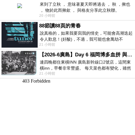
來到了立秋 ， 意味著夏天即將過去 ， 秋 ，揪也
， 物於此而揪歛 ， 與格友分享此立秋聯。
20 小時前
88節讀88頁的青春
說真格的，如果我要寫我的情史，可能會高潮迭起
令人歎息！(好酸)，不過，我可能也會萬劫不
21 小時前
復...，每天跪鍵盤還是被判了花心的罪
【2026-6廣島】Day 6 福岡博多血拼 與機場接送少年司機深夜對談
連四晚都住東橫INN 廣島新幹線口2號店，這間東
橫inn，早餐非常豐盛。 每天菜色都有變化，雖然
21 小時前
看到工作人員拿出料理包加熱，但