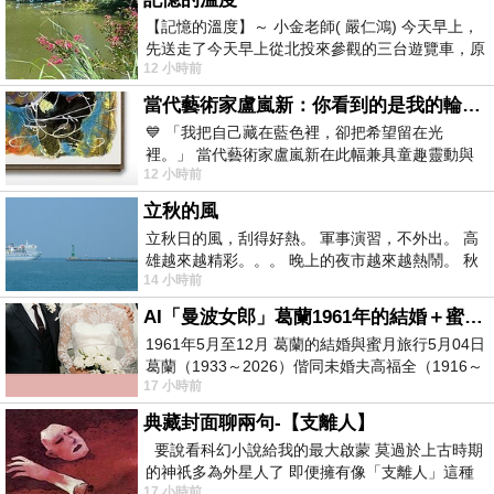
【記憶的溫度】～ 小金老師( 嚴仁鴻) 今天早上，
先送走了今天早上從北投來參觀的三台遊覽車，原
12 小時前
以為展場已經差不多要安靜下來，卻發
當代藝術家盧嵐新：你看到的是我的輪廓，還是你的故事？——藏在藍色裡的希望與光
💙 「我把自己藏在藍色裡，卻把希望留在光
裡。」 當代藝術家盧嵐新在此幅兼具童趣靈動與
12 小時前
抽象韻味的新作中，用湛藍的羽翼般色塊包覆著
立秋的風
立秋日的風，刮得好熱。 軍事演習，不外出。 高
雄越來越精彩。。。 晚上的夜市越來越熱鬧。 秋
14 小時前
天的風刮得很熱 夜遊消暑熱。。。
AI「曼波女郎」葛蘭1961年的結婚＋蜜月旅行 #戀上老電影 #葛蘭 #粟子
1961年5月至12月 葛蘭的結婚與蜜月旅行5月04日
葛蘭（1933～2026）偕同未婚夫高福全（1916～
17 小時前
2004）乘郵輪赴倫敦6月15日於英國倫敦St.S
典藏封面聊兩句-【支離人】
要說看科幻小說給我的最大啟蒙 莫過於上古時期
的神祇多為外星人了 即便擁有像「支離人」這種
17 小時前