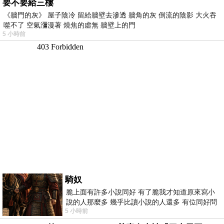
要不要給三樓
《牆門的灰》 屋子陰冷 留給牆壁去滲透 牆角的灰 倒流的陰影 大火吞
噬不了 空氣瀰漫著 燒焦的虛無 牆壁上的門
5 小時前
騎奴
脆上面有許多小說同好 有了脆我才知道原來寫小
說的人那麼多 幾乎比讀小說的人還多 有位同好問
5 小時前
了一個問題 她說為什麼高中文學獎的