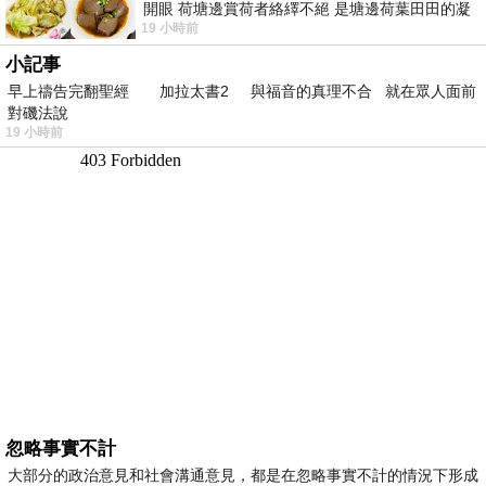
開眼 荷塘邊賞荷者絡繹不絕 是塘邊荷葉田田的凝
19 小時前
望 風中飄逸的是映日荷花別樣紅
小記事
早上禱告完翻聖經 加拉太書2 與福音的真理不合 就在眾人面前
對磯法說
19 小時前
忽略事實不計
大部分的政治意見和社會溝通意見，都是在忽略事實不計的情況下形成