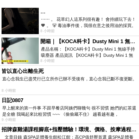
…
⋯⋯ 。 花草幻人這系列很有趣！ 會持續玩下去！
🧡 。 🐻 毒油事件後，我很在意之後用油的採買。
8 小時前
前天購買了我之前就很愛
開箱｜【KOCA科卡】Dusty Mini 1 無線手持吸塵器
產品名稱：【KOCA科卡】Dusty Mini 1 無線手持
吸塵器 產品資訊 【KOCA科卡】Dusty Mini 1 無
8 小時前
線手持吸塵器評語： 能吸、能吹兼具兩
皆以直心出離生死
直心念我生已盡梵行已立所作已辦不受後有，直心念我已斷不復更斷。
8 小時前
日記0807
早上醒來的第一件事 不跟早餐店阿姨們聊幾句 很不習慣 她們的紅茶還
是全糖 我喝起來比較習慣 ~~~ 《偷偷藏不住》 越看越有趣，
9 小時前
招牌森雞湯課程腳底+指壓體驗！環境、價格、按摩過程全紀錄，森SPA足體養生館松江館最新價格表
文章目錄 森SPA足體養生館松江館：高CP值舒壓首選 森SPA足體養