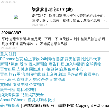
2026-08-07
柒參參▎老宅2 / 7 (終)
老宅2 / 7 - 歡迎回家照片裡的人靜靜站在鏡子前。
三樓，廄，大崽蕥，柳橘，閆兒，摩斯和崽崽，七
2026-08-07
個人整整齊齊地站在鏡框之外，如同
2026/08/07
平時 崽崽幫忙過磅 都是玩一下玩一下 今天親自上陣 整個又被崽崽 玩
到水泄不通 塞到爆炸 / 不過從崽崽自己親
2026-08-07
登入
註冊
PChome首頁
線上購物
24h購物
書店
露天拍賣
比比昂代購
新聞
/
氣象
股市
個人新聞台
廣告刊登
加入聯播網
全球購物
買賣租屋
支付連
國際連
Pi 拍錢包
旅遊
服務中心
買車
旅行團
汽車險推薦
線上麻將
雜誌
星座命理
會員中心
一元簡訊
直播達人
數位憑證
企業簡訊
買網址
虛擬主機
企業郵件
廣告刊登
隱私權聲明
消費者保護
兒童網路安全
About PChome
投資人聯絡
徵才
著作權保護
｜網路家庭版權所有、轉載必究
‧Copyright PChome