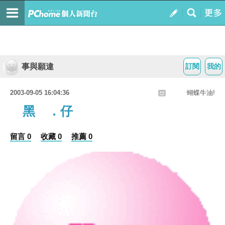
事與願違
訂閱
我的
2003-09-05 16:04:36
蝴蝶牛油!
黑 ．仔
留言 0
收藏 0
推薦 0