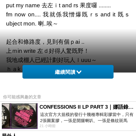
put my name 去左ｉt and rs 果度囉 ........
fm now on.... 我就係我憎爆既ｒs and it 既ｓ
ubject mon. 喇..唉～
起合和條路度，見到有個ｐai ..
上ｍin write 左ｄ好得人驚既野！
我地成棚人已經計劃好玩人ｌuuu～
ｈａkａａｋkaｋａ！
繼續閱讀
不過我覺得條橋唔ｗork 架下..！
等個ｍｉssion”成功ｏr 失敗左先左ｒeport 係咩
事啦～嘿嘿嘿
你可能感興趣的文章
CONFESSIONS II LP PART 3｜娜語錄II LP PART 3
而我今日個頭髮．．．．．．．．
這次官方大規模的發行十幾種專輯彩膠當中，只有
2張圖案膠，一張是開腿喇叭、一張是條紋斑馬
飛呀飛～飛晒上去！ 又黑仔..
21 小時前
版；目前官網上只剩澳洲商店AU STORE
唉！鬼咩！琴日沖完澡，吹頭，