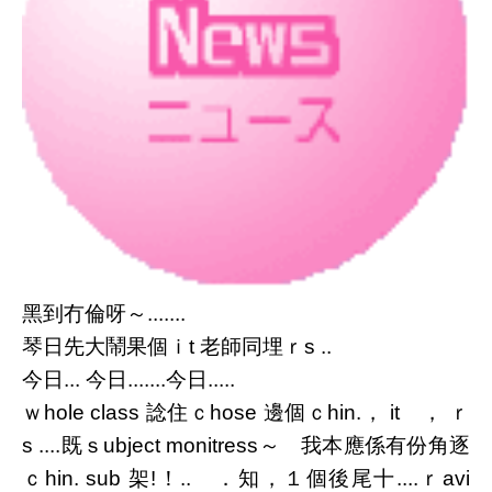
黑到冇倫呀～.......
琴日先大鬧果個ｉt 老師同埋ｒs ..
今日... 今日.......今日.....
ｗhole class 諗住ｃhose 邊個ｃhin.， it ， ｒ
s ....既ｓubject monitress～ 我本應係有份角逐
ｃhin. sub 架!！.. ．知，１個後尾十....ｒavi