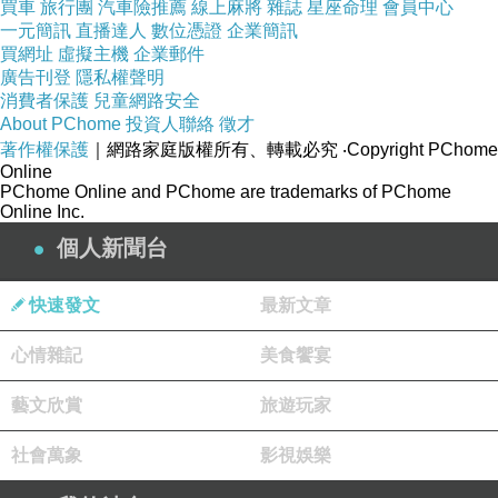
買車
旅行團
汽車險推薦
線上麻將
雜誌
星座命理
會員中心
ｊac ｑue ｌinｅ ！！！！！！！
一元簡訊
直播達人
數位憑證
企業簡訊
買網址
虛擬主機
企業郵件
仲以為咩３個音！ａhaahａｈａha～
廣告刊登
隱私權聲明
之後畀果３個音既人狂打！
消費者保護
兒童網路安全
About PChome
投資人聯絡
徵才
著作權保護
｜網路家庭版權所有、轉載必究
‧Copyright PChome
等巴士果陣，唔ｇ．解講開張達明！
Online
我就指住ｊac que line 話呢個就係張達明！ ｈ
PChome Online and PChome are trademarks of PChome
Online Inc.
ａhaaｈ！! 佢個樣同〔身材〕係同張達明ｔhe
個人新聞台
same 架下～！
ａｈahaｈ！ 又畀人打ｌu ...
快速發文
最新文章
ｓara 就加多句：鄧 達明！! 哈_
心情雜記
美食饗宴
ｓara 上左車，我就ｃontin. 同ｊur 兒嗲～ 講
藝文欣賞
旅遊玩家
講下唔ｇ講咩ｆiona ng !
社會萬象
ａｈahaｈ！! 佢講錯左〔ｆionaumum"ｎg〕
影視娛樂
囉！! 唔ｇ佢uｍ ｄ咩～！ａｈhaaｈa！