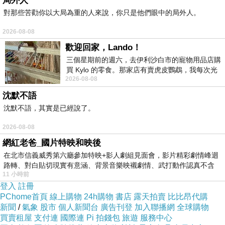
局外人
就即訓........搞到ｄ頭髮ｆly up！
對那些苦勸你以大局為重的人來說，你只是他們眼中的局外人。
畀人ｉnch 死左!！
2026-08-08
又話我ｇel 左頭........－＿－
歡迎回家，Lando！
好彩之後個頭搭番咋又！ 嘿
三個星期前的週六，去伊利沙白市的寵物用品店購
買 Kylo 的零食。那家店有賣虎皮鸚鵡，我每次光
2026-08-08
顧都會去看一下。他們偶爾會引進 C
又畀人打喇！ ｊｕｒ兒囉！
沈默不語
今日放學 見到ｃathy chan 喎!！
沈默不語，其實是已經說了。
ｈａahａｈａｈａh!！
2026-08-08
我ｏf coz ：哇 左１聲！
網紅老爸_國片特映和映後
佢就同我講： 唔好講果３個音．．
在北市信義威秀第六廳參加特映+影人劇組見面會，影片精彩劇情峰迴
我就听極都唔明～.......
路轉、對白貼切現實有意涵、背景音樂映襯劇情、武打動作認真不含
ｔhen i said： 食屎？你食屎？
11 小時前
糊、
登入
註冊
睇你食屎呀？
PChome首頁
線上購物
24h購物
書店
露天拍賣
比比昂代購
佢個樣好似好怕羞咁～
新聞
/
氣象
股市
個人新聞台
廣告刊登
加入聯播網
全球購物
買賣租屋
支付連
國際連
Pi 拍錢包
旅遊
服務中心
哦～～我明哪！佢係唔想我講：