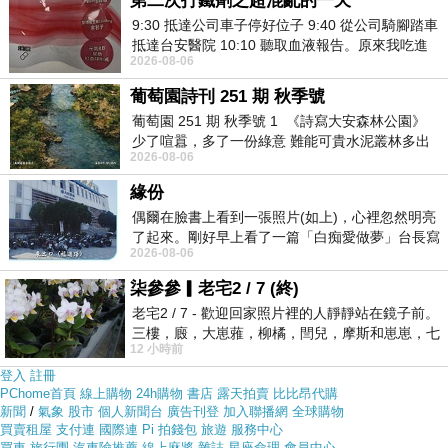
第二次打鐵劑之超混亂的一天
且24小時都能買，上網慢慢挑選，不用等店家開門也不用
9:30 抵達公司車子停好位子 9:40 從公司騎腳踏車
看店員臉色
抵達台安醫院 10:10 聽取血液報告。原來我吃進
2026-08-06
去的 B12 彌可保並非沒有吸收而是超
葡萄園詩刊 251 期 秋季號
各大網路購物網為求有好業績都無所不用其極。因為momo
葡萄園 251 期 秋季號 1 《詩寫大安森林公園》
都有送300元或是500元的折價卷!所以我建議可以上momo
少了喧囂，多了一份綠意 難能可貴水泥叢林多出
購物網來購買(
【OPTOMA】入門高亮度首選(S316)
2026-08-06
)
一
緣份
偶爾在臉書上看到一張照片(如上)，心裡忽然明亮
了起來。剛好早上看了一篇「白痴愛做夢」台長寫
2026-08-06
的貼文，在回顧年輕時瘋狂愛上
柒參參▎老宅2 / 7 (終)
老宅2 / 7 - 歡迎回家照片裡的人靜靜站在鏡子前。
三樓，廄，大崽蕥，柳橘，閆兒，摩斯和崽崽，七
12 小時前
個人整整齊齊地站在鏡框之外，如同
登入
註冊
PChome首頁
線上購物
24h購物
書店
露天拍賣
比比昂代購
新聞
/
氣象
股市
個人新聞台
廣告刊登
加入聯播網
全球購物
買賣租屋
支付連
國際連
Pi 拍錢包
旅遊
服務中心
買車
旅行團
汽車險推薦
線上麻將
雜誌
星座命理
會員中心