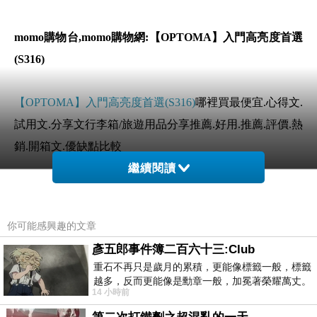
momo購物台,momo購物網:【OPTOMA】入門高亮度首選
(S316)
【OPTOMA】入門高亮度首選(S316)
哪裡買最便宜.心得文.
試用文.分享文行李箱/旅遊用品分享推薦.好用.推薦.評價.熱
銷.開箱文.優缺點比較
繼續閱讀
前幾天在逛街的時候看到
【OPTOMA】入門高亮度首選
(S316)
覺得很心動而且正打算買
【OPTOMA】入門高亮度
你可能感興趣的文章
首選(S316)
彥五郎事件簿二百六十三:Club
重石不再只是歲月的累積，更能像標籤一般，標籤
但是我想
【OPTOMA】入門高亮度首選(S316)
在網路上買
越多，反而更能像是勳章一般，加冕著榮耀萬丈。
14 小時前
習慣一如縱容，成了再難輕輕放下的罪證
應該會比較便宜，
【OPTOMA】入門高亮度首選(S316)
而