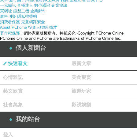
一元簡訊
直播達人
數位憑證
企業簡訊
買網址
虛擬主機
企業郵件
廣告刊登
隱私權聲明
消費者保護
兒童網路安全
About PChome
投資人聯絡
徵才
著作權保護
｜網路家庭版權所有、轉載必究
‧Copyright PChome Online
PChome Online and PChome are trademarks of PChome Online Inc.
個人新聞台
快速發文
最新文章
心情雜記
美食饗宴
產品網址
藝文欣賞
旅遊玩家
社會萬象
影視娛樂
我的站台
登入