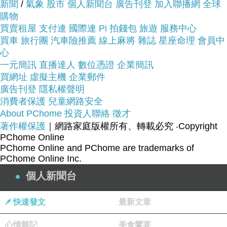
新聞
/
氣象
股市
個人新聞台
廣告刊登
加入聯播網
全球
購物
品質有保障又有七天鑑
而且在網路上購買，
買賣租屋
支付連
國際連
Pi 拍錢包
旅遊
服務中心
賞期，不滿意可以退貨也不用擔心買
買車
旅行團
汽車險推薦
線上麻將
雜誌
星座命理
會員中
貴!
心
一元簡訊
直播達人
數位憑證
企業簡訊
買網址
虛擬主機
企業郵件
服務這麼優，當然在網路購物最好啦~~
一定要來看
廣告刊登
隱私權聲明
看【東方翡翠寶石】財神爺A貨天然翡翠吊墜花件-
消費者保護
兒童網路安全
About PChome
白翡、糯種、些微透光-CG004(翡翠項鍊、翡翠玉
投資人聯絡
徵才
著作權保護
｜網路家庭版權所有、轉載必究
‧Copyright
珮)~~
PChome Online
PChome Online and PChome are trademarks of
PChome Online Inc.
商品網址:
個人新聞台
快速發文
最新文章
心情雜記
美食饗宴