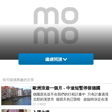
繼續閱讀
你可能感興趣的文章
歐洲浪遊一個月 - 中途短暫停留德國
網購經驗10多年的我在想【東方翡翠寶石】財神爺
德國原先並不在我們的行程計畫中 只有計畫過境
A貨天然翡翠吊墜花件-白翡、糯種、些微透光-
北部的漢堡市 後因天色已昏暗 故臨時決定在漢
堡市吃晚餐和過夜
CG004(翡翠項鍊、翡翠玉珮)在網路上買應該會比
22 小時前