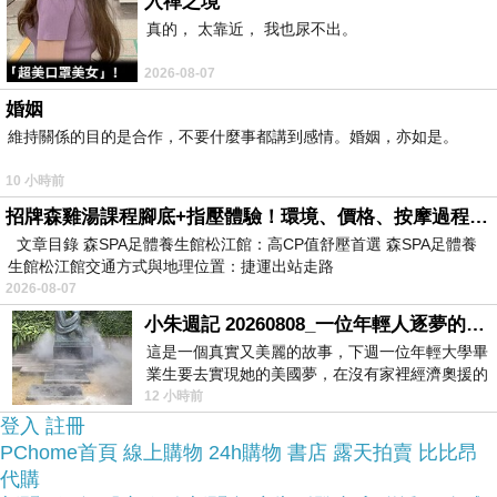
較便宜，
入禪之境
真的， 太靠近， 我也尿不出。
而且24小時都能買，上網慢慢挑選，慢慢比價，不
2026-08-07
這麼方便當
用等店家開門也不用看店員臉色，
婚姻
然選擇在網路上購買~~
維持關係的目的是合作，不要什麼事都講到感情。婚姻，亦如是。
10 小時前
於是我也參考了其他網友【東方翡翠寶石】財神爺A
招牌森雞湯課程腳底+指壓體驗！環境、價格、按摩過程全紀錄，森SPA足體養生館松江館最新價格表
貨天然翡翠吊墜花件-白翡、糯種、些微透光-
文章目錄 森SPA足體養生館松江館：高CP值舒壓首選 森SPA足體養
生館松江館交通方式與地理位置：捷運出站走路
CG004(翡翠項鍊、翡翠玉珮)的推薦開箱文及心得
2026-08-07
分享!
小朱週記 20260808_一位年輕人逐夢的真實故事
這是一個真實又美麗的故事，下週一位年輕大學畢
找了很多【東方翡翠寶石】財神爺A貨天然翡翠吊墜
業生要去實現她的美國夢，在沒有家裡經濟奧援的
情況下，靠著自我努力工作累積出國基
12 小時前
花件-白翡、糯種、些微透光-CG004(翡翠項鍊、翡
登入
註冊
翠玉珮)評論跟比價的結果，還有哪裡買最便宜划
PChome首頁
線上購物
24h購物
書店
露天拍賣
比比昂
算，發現它真的很不錯!!
代購