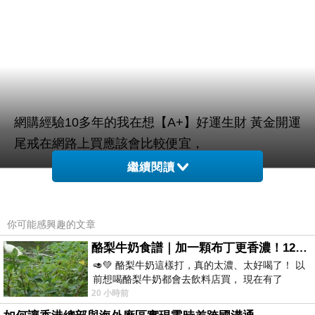
網購經驗10多年的我在想【A+】好運生財 黃金開運
尾戒在網路上買應該會比較便宜，
繼續閱讀
而且24小時都能買，上網慢慢挑選，慢慢比價，不
這麼方便當
用等店家開門也不用看店員臉色，
你可能感興趣的文章
然選擇在網路上購買~~
酪梨牛奶食譜｜加一顆布丁更香濃！120秒完成飲料店級酪梨奶昔｜imami 旗艦豆漿機
🥑💚 酪梨牛奶這樣打，真的太濃、太好喝了！ 以
於是我也參考了其他網友【A+】好運生財 黃金開運
前想喝酪梨牛奶都會去飲料店買， 現在有了
尾戒的推薦開箱文及心得分享!
imami 健康煮藝｜旗艦破壁智慧養生豆漿機，
20 小時前