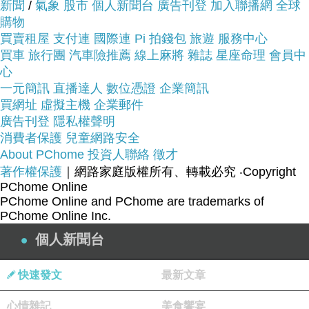
新聞
/
氣象
股市
個人新聞台
廣告刊登
加入聯播網
全球
購物
買賣租屋
支付連
國際連
Pi 拍錢包
旅遊
服務中心
買車
旅行團
汽車險推薦
線上麻將
雜誌
星座命理
會員中
心
品號：3586492
一元簡訊
直播達人
數位憑證
企業簡訊
買網址
虛擬主機
企業郵件
廣告刊登
隱私權聲明
黃金精緻工藝技術
消費者保護
兒童網路安全
About PChome
投資人聯絡
徵才
節慶日送禮大方得宜
著作權保護
｜網路家庭版權所有、轉載必究
‧Copyright
自戴美觀帶來好運
PChome Online
PChome Online and PChome are trademarks of
PChome Online Inc.
個人新聞台
快速發文
最新文章
心情雜記
美食饗宴