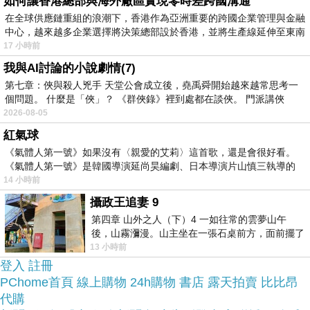
如何讓香港總部與海外廠區實現零時差跨國溝通
在全球供應鏈重組的浪潮下，香港作為亞洲重要的跨國企業管理與金融
找了很多【A+】好運生財 黃金開運尾戒評論跟比價
中心，越來越多企業選擇將決策總部設於香港，並將生產線延伸至東南
的結果，還有哪裡買最便宜划算，發現它真的很不
17 小時前
錯!!
我與AI討論的小說劇情(7)
第七章：俠與殺人兇手 天堂公會成立後，堯禹舜開始越來越常思考一
個問題。 什麼是「俠」？ 《群俠錄》裡到處都在談俠。 門派講俠
品質有保障又有七天鑑
而且在網路上購買，
2026-08-05
賞期，不滿意可以退貨也不用擔心買
紅氣球
貴!
《氣體人第一號》如果沒有〈親愛的艾莉〉這首歌，還是會很好看。
《氣體人第一號》是韓國導演延尚昊編劇、日本導演片山慎三執導的
14 小時前
服務這麼優，當然在網路購物最好啦~~
一定要來看
攝政王追妻 9
看【A+】好運生財 黃金開運尾戒~~
第四章 山外之人（下）4 一如往常的雲夢山午
後，山霧瀰漫。山主坐在一張石桌前方，面前擺了
一盤未下完的棋盤，還有一壺茶與兩只冒
13 小時前
商品網址:
登入
註冊
PChome首頁
線上購物
24h購物
書店
露天拍賣
比比昂
代購