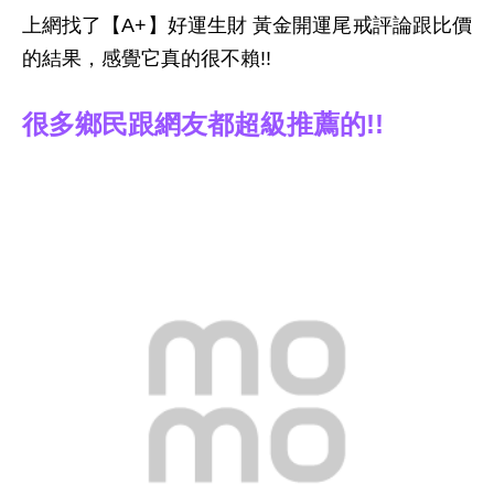
上網找了【A+】好運生財 黃金開運尾戒評論跟比價
的結果，感覺它真的很不賴!!
很多鄉民跟網友都超級推薦的!!