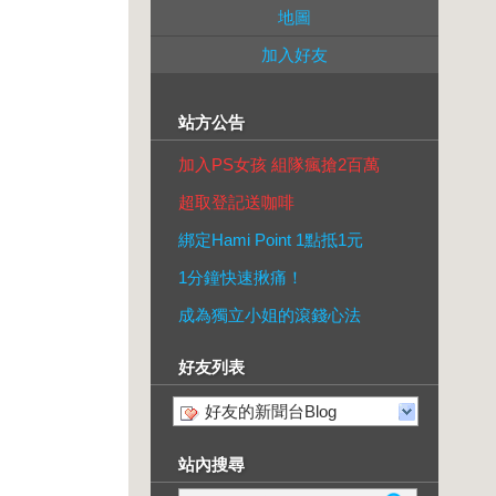
地圖
加入好友
站方公告
加入PS女孩 組隊瘋搶2百萬
超取登記送咖啡
綁定Hami Point 1點抵1元
1分鐘快速揪痛！
成為獨立小姐的滾錢心法
好友列表
好友的新聞台Blog
站內搜尋