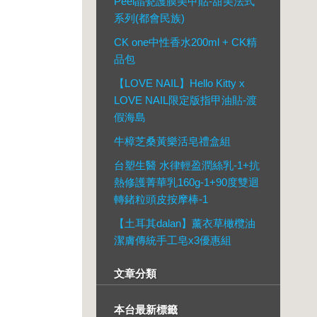
Peel晶瓷護膜美甲貼-甜美法式
系列(都會民族)
CK one中性香水200ml + CK精
品包
【LOVE NAIL】Hello Kitty x
LOVE NAIL限定版指甲油貼-渡
假海島
牛樟芝桑黃樂活皂禮盒組
台塑生醫 水律輕盈潤絲乳-1+抗
熱修護菁華乳160g-1+90度雙迴
轉鍺粒頭皮按摩棒-1
【土耳其dalan】薰衣草橄欖油
潔膚傳統手工皂x3優惠組
文章分類
本台最新標籤