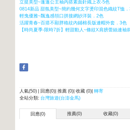
立挺美型~蓬蓬公主袖內搭素面針織上衣-5色
0814新品 甜氛美型~簡約幾何文字燙印混色織紋T恤．
輕曳優雅~飄逸感領口拼接網紗洋裝．2色
活躍青春~百搭不顯胖格紋內鋪棉長版連帽外套．3色
【時尚夏季-限時7折】輕甜動人~條紋X肩膀蕾絲連袖
人氣(50) | 回應(0)| 推薦 (
0
)| 收藏 (
0
)|
轉寄
全站分類:
台灣旅遊(台澎金馬)
推薦(
0
)
收藏(
0
)
回應(0)