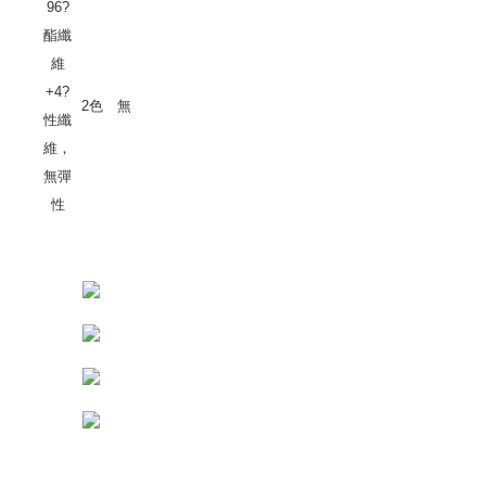
96?
酯纖
維
+4?
2色
無
性纖
維，
無彈
性