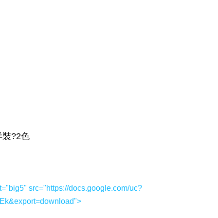
t="big5" src="https://docs.google.com/uc?
k&export=download">