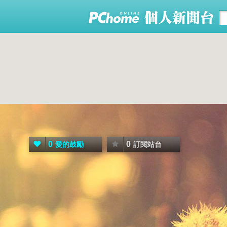
0
0
愛的鼓勵
訂閱站台