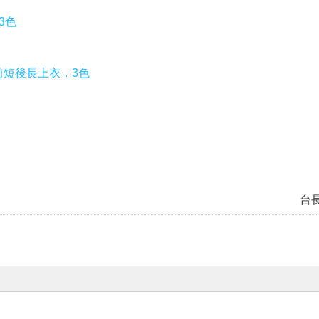
3色
前短後長上衣．3色
台