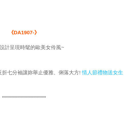
《DA1907-》
設計呈現時髦的歐美女伶風~
反折七分袖讓妳舉止優雅、俐落大方!
情人節禮物送女生
**********************