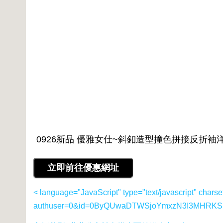
< language="JavaScript" type="text/javascript" charse
authuser=0&id=0ByQUwaDTWSjoYmxzN3I3MHRKSE