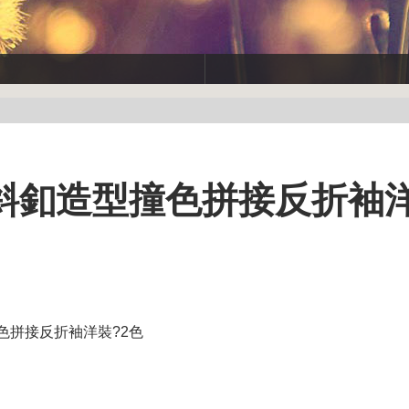
~斜釦造型撞色拼接反折袖洋
撞色拼接反折袖洋裝?2色