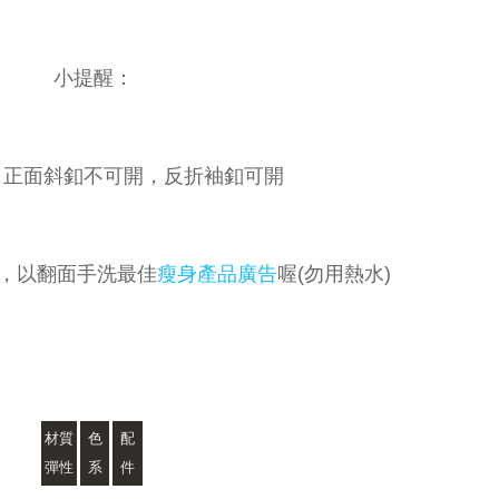
小提醒：
，正面斜釦不可開，反折袖釦可開
，以翻面手洗最佳
瘦身產品廣告
喔(勿用熱水)
材質
色
配
彈性
系
件