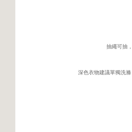
抽繩可抽
深色衣物建議單獨洗滌