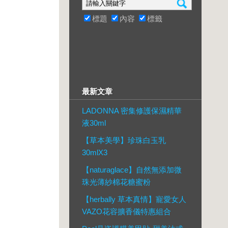
標題
內容
標籤
最新文章
LADONNA 密集修護保濕精華
液30ml
【草本美學】珍珠白玉乳
30mlX3
【naturaglace】自然無添加微
珠光薄紗棉花糖蜜粉
【herbally 草本真情】寵愛女人
VAZO花容擴香儀特惠組合