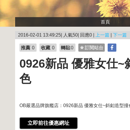
首頁
2016-02-01 13:49:25| 人氣50| 回應0 |
上一篇
|
下一篇
推薦
0
收藏
0
轉貼
0
訂閱站台
0926新品 優雅女仕
色
OB嚴選品牌旗艦店：0926新品 優雅女仕~斜釦造型