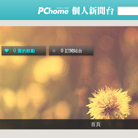
0
0
愛的鼓勵
訂閱站台
首頁