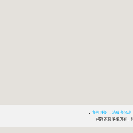
．
廣告刊登
．
消費者保護
網路家庭版權所有、轉載必究 