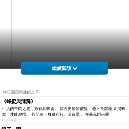
繼續閱讀
你可能感興趣的文章
《蜂蜜與漣漪》
網購經驗10多年的我在想蘇菲亞SOPHIA 鑽石線戒-
生活的苦悶之處，必有其蜂蜜。 你說要學習蜜獾，毫不畏懼地 直搗蜂
窩，才能親嚐。 甚至練一身鐵布衫、金鐘罩， 在暴風雨來襲
尾戒-宮廷系列0.01克拉T型鑽戒在網路上買應該會
18 小時前
比較便宜，