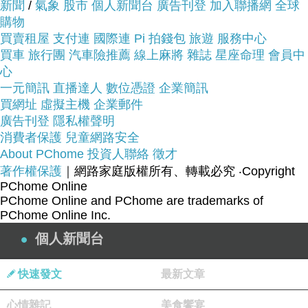
新聞
/
氣象
股市
個人新聞台
廣告刊登
加入聯播網
全球
貴!
購物
買賣租屋
支付連
國際連
Pi 拍錢包
旅遊
服務中心
買車
旅行團
汽車險推薦
線上麻將
雜誌
星座命理
會員中
服務這麼優，當然在網路購物最好啦~~
你一定要來
心
看看蘇菲亞SOPHIA 鑽石線戒-尾戒-宮廷系列0.01克
一元簡訊
直播達人
數位憑證
企業簡訊
買網址
拉T型鑽戒~~
虛擬主機
企業郵件
廣告刊登
隱私權聲明
消費者保護
兒童網路安全
商品網址:
About PChome
投資人聯絡
徵才
著作權保護
｜網路家庭版權所有、轉載必究
‧Copyright
PChome Online
PChome Online and PChome are trademarks of
PChome Online Inc.
鑽石重量：0.01克拉
個人新聞台
快速發文
最新文章
鑽石顏色：F
心情雜記
美食饗宴