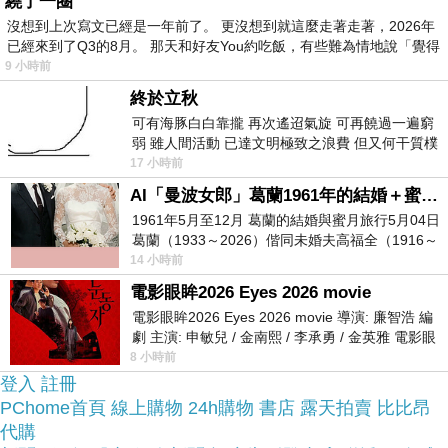
繞了一圈
沒想到上次寫文已經是一年前了。 更沒想到就這麼走著走著，2026年
已經來到了Q3的8月。 那天和好友You約吃飯，有些難為情地說「覺得
而且24小時都能買，上網慢慢挑選，不用等店家開
9 小時前
這麼方便當然選擇在
門也不用看店員臉色，
終於立秋
網路上購買~~
可有海豚白白靠攏 再次遙迢氣旋 可再饒過一遍窮
弱 雖人間活動 已達文明極致之浪費 但又何干質樸
者 只能白白陪葬
17 小時前
於是我參考了其他網友蘇菲亞SOPHIA 鑽石線戒-尾
AI「曼波女郎」葛蘭1961年的結婚＋蜜月旅行 #戀上老電影 #葛蘭 #粟子
戒-宮廷系列0.01克拉T型鑽戒的推薦開箱文及心得
1961年5月至12月 葛蘭的結婚與蜜月旅行5月04日
分享!
葛蘭（1933～2026）偕同未婚夫高福全（1916～
2004）乘郵輪赴倫敦6月15日於英國倫敦St.S
14 小時前
電影眼眸2026 Eyes 2026 movie
上網找了很多蘇菲亞SOPHIA 鑽石線戒-尾戒-宮廷系
電影眼眸2026 Eyes 2026 movie 導演: 廉智浩 編
列0.01克拉T型鑽戒評論跟比價的結果，還有哪裡買
劇 主演: 申敏兒 / 金南熙 / 李承勇 / 金英雅 電影眼
最便宜划算，發現它真的很不錯!!
眸2026描述攝影師徐珍因遺
8 小時前
登入
註冊
PChome首頁
線上購物
24h購物
書店
露天拍賣
比比昂
品質有保障又有七天鑑
而且在網路上購買，
代購
賞期，不滿意可以退貨也不用擔心買