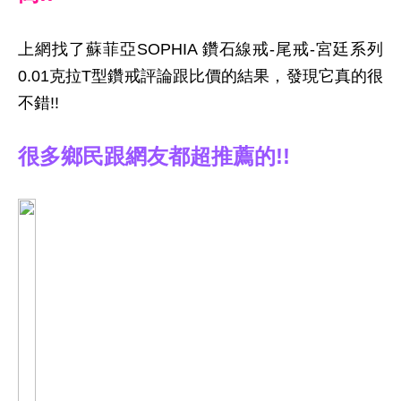
上網找了蘇菲亞SOPHIA 鑽石線戒-尾戒-宮廷系列
0.01克拉T型鑽戒評論跟比價的結果，發現它真的很
不錯!!
很多鄉民跟網友都超推薦的!!