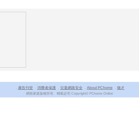
廣告刊登
消費者保護
兒童網路安全
About PChome
徵才
．
．
．
．
．
網路家庭版權所有、轉載必究 Copyright© PChome Online