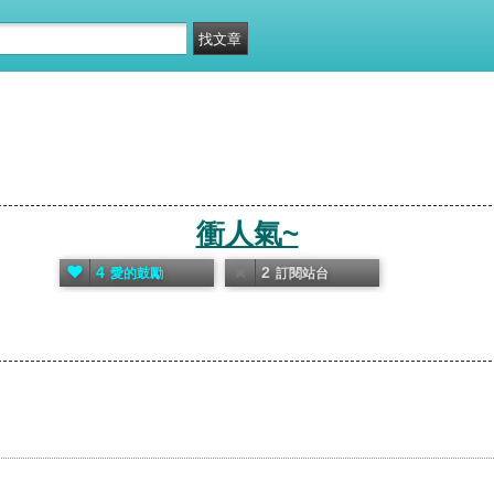
衝人氣~
4
2
愛的鼓勵
訂閱站台