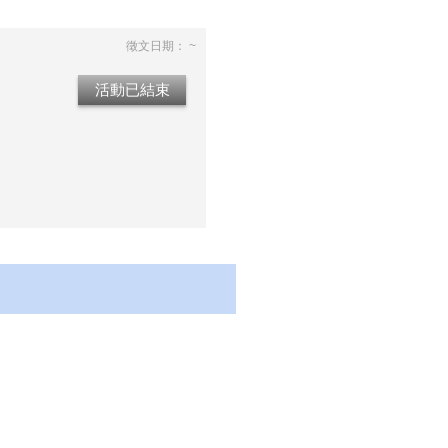
徵文日期： ~
活動已結束