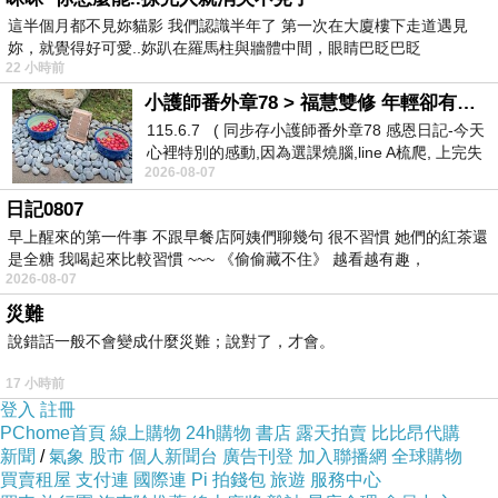
展覽出清價
這半個月都不見妳貓影 我們認識半年了 第一次在大廈樓下走道遇見
妳，就覺得好可愛..妳趴在羅馬柱與牆體中間，眼睛巴眨巴眨
22 小時前
CP值超高
▲ 〔小禮堂〕Kitty 頭型柄折疊雨陽傘《粉.大臉.小熊.蝴蝶結.
小護師番外章78 > 福慧雙修 年輕卻有個老靈魂 ㄑ金剛經〉podcast
115.6.7 ( 同步存小護師番外章78 感恩日記-今天
牛奶》 的實物拍攝
心裡特別的感動,因為選課燒腦,line A梳爬, 上完失
2026-08-07
智課的她,特來傾
跟大家說
〔小禮堂〕Kitty 頭型柄折疊雨陽傘
日記0807
《粉.大臉.小熊.蝴蝶結.牛奶》
現在真的很夯
早上醒來的第一件事 不跟早餐店阿姨們聊幾句 很不習慣 她們的紅茶還
是全糖 我喝起來比較習慣 ~~~ 《偷偷藏不住》 越看越有趣，
2026-08-07
價格不錯的時候就要快下手
災難
說錯話一般不會變成什麼災難；說對了，才會。
有可能下一秒就缺貨了！
17 小時前
登入
註冊
其他細節
★寫在這邊★
PChome首頁
線上購物
24h購物
書店
露天拍賣
比比昂代購
新聞
/
氣象
股市
個人新聞台
廣告刊登
加入聯播網
全球購物
買賣租屋
支付連
國際連
Pi 拍錢包
旅遊
服務中心
有興趣的話就連進去看看囉！