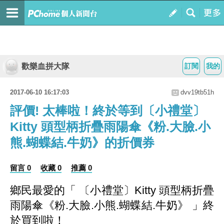
歡樂血拼大隊
訂閱
我的
2017-06-10 16:17:03
dvv19tb51h
評價! 太棒啦！終於等到〔小禮堂〕
Kitty 頭型柄折疊雨陽傘《粉.大臉.小
熊.蝴蝶結.牛奶》的折價券
留言 0
收藏 0
推薦 0
鄉民最愛的「 〔小禮堂〕Kitty 頭型柄折疊
雨陽傘《粉.大臉.小熊.蝴蝶結.牛奶》 」終
於買到啦！