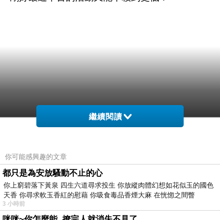
繼續閱讀
你可能感興趣的文章
都只是為安放騷動不止的心
你上窮碧落下黃泉 四生六道尋求投生 你放縱肉體幻想如花似玉的國色
天香 你尋求軟玉香紅的慰藉 你吸食毒品香煙大麻 在恍惚之間瞥
3 小時前
咪咪~你怎麼能..撩完人就消失不見了