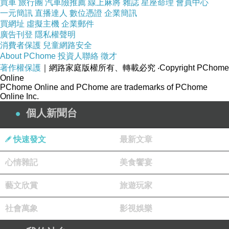
買車
旅行團
汽車險推薦
線上麻將
雜誌
星座命理
會員中心
一元簡訊
直播達人
數位憑證
企業簡訊
買網址
虛擬主機
企業郵件
↓↓↓限量特惠的優惠按鈕↓↓↓
廣告刊登
隱私權聲明
消費者保護
兒童網路安全
About PChome
投資人聯絡
徵才
著作權保護
｜網路家庭版權所有、轉載必究
‧Copyright PChome
Online
PChome Online and PChome are trademarks of PChome
【 〔小禮堂〕Kitty 頭型柄折疊雨陽
生活達人
>
Online Inc.
傘《粉.大臉.小熊.蝴蝶結.牛奶》 】
個人新聞台
↓↓↓限量特惠的優惠按鈕↓↓↓
直殺成本
快速發文
最新文章
心情雜記
美食饗宴
藝文欣賞
旅遊玩家
社會萬象
影視娛樂