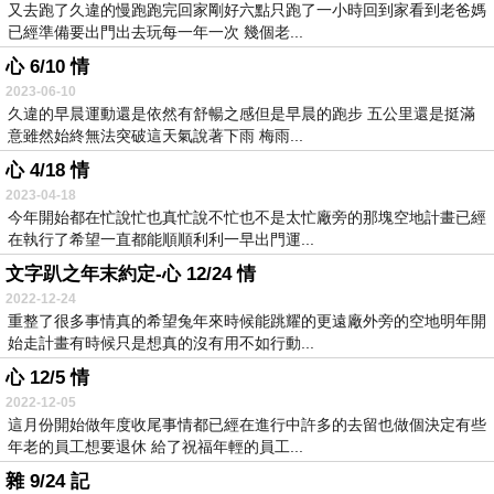
又去跑了久違的慢跑跑完回家剛好六點只跑了一小時回到家看到老爸媽
已經準備要出門出去玩每一年一次 幾個老...
心 6/10 情
2023-06-10
久違的早晨運動還是依然有舒暢之感但是早晨的跑步 五公里還是挺滿
意雖然始終無法突破這天氣說著下雨 梅雨...
心 4/18 情
2023-04-18
今年開始都在忙說忙也真忙說不忙也不是太忙廠旁的那塊空地計畫已經
在執行了希望一直都能順順利利一早出門運...
文字趴之年末約定-心 12/24 情
2022-12-24
重整了很多事情真的希望兔年來時候能跳耀的更遠廠外旁的空地明年開
始走計畫有時候只是想真的沒有用不如行動...
心 12/5 情
2022-12-05
這月份開始做年度收尾事情都已經在進行中許多的去留也做個決定有些
年老的員工想要退休 給了祝福年輕的員工...
雜 9/24 記