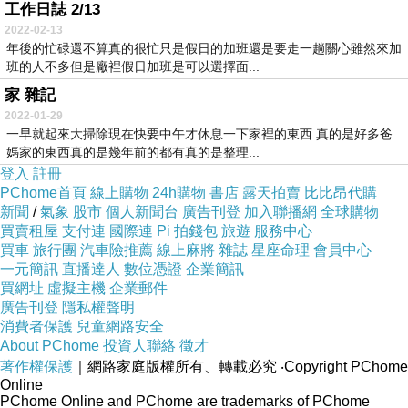
工作日誌 2/13
2022-02-13
年後的忙碌還不算真的很忙只是假日的加班還是要走一趟關心雖然來加
班的人不多但是廠裡假日加班是可以選擇面...
家 雜記
2022-01-29
一早就起來大掃除現在快要中午才休息一下家裡的東西 真的是好多爸
媽家的東西真的是幾年前的都有真的是整理...
登入
註冊
PChome首頁
線上購物
24h購物
書店
露天拍賣
比比昂代購
新聞
/
氣象
股市
個人新聞台
廣告刊登
加入聯播網
全球購物
買賣租屋
支付連
國際連
Pi 拍錢包
旅遊
服務中心
買車
旅行團
汽車險推薦
線上麻將
雜誌
星座命理
會員中心
一元簡訊
直播達人
數位憑證
企業簡訊
買網址
虛擬主機
企業郵件
廣告刊登
隱私權聲明
消費者保護
兒童網路安全
About PChome
投資人聯絡
徵才
著作權保護
｜網路家庭版權所有、轉載必究
‧Copyright PChome
Online
PChome Online and PChome are trademarks of PChome