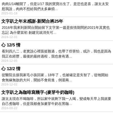
肉肉1/14離開了，但是1/17 我的寶寶出生了。是悲也是喜，謝太太安
慰我說，肉肉不想給我們太多麻煩...
2025-01-18
文字趴之年末感謝-新聞台將25年
2016年我來到新聞台開始留下文字第一篇是疫情期間的2021年其實也
忘記 為什麼當初 創建完就消失可...
2024-12-31
心 12/5 情
看到四八二，老實說心裡面挺難過，也帶了些害怕，或許，我也是因為
我正在經歷，最後的最終過程，我也會有遇...
2024-12-05
心 12/2 情
從醫院去接我家毛小孩回家，18年了，也被確定是失智了，從牠開始
會無緣無故的大叫，開始不會前進，倒退兩...
2024-12-02
文字趴之為咖啡寫幾字-(麥芽牛奶咖啡)
謝太太現在不喝咖啡，所以家中就剩下我一人喝，變成每天早上我就要
自己煮咖啡，但是我都會加麥芽牛奶在黑咖...
2024-08-22