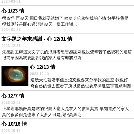
2024-03-01
心 1/23 情
很奇怪 再幾天 周日我就要結婚了 哈哈哈哈然後我的心情 好平靜我覺
得我應該是開心過頭這幾天一樣工作謝...
2024-01-23
文字趴之年末感謝 - 心 12/31 情
2023-12-31
先感謝主辦這次文字趴的浪跡者崽崽感謝妳也說聲辛苦了然後我的這篇
很簡單因為我要謝謝我的家人還有即將成為...
心 12/13 情
2023-12-13
這幾天忙著婚事但是沒忘也要來分享我的星空 我也好
奇自己的也去查看了所以當然也要來擠進這宇宙趴啊謝
謝陳...
心 12/7 情
2023-12-07
上星期那頓飯真是吃的很龐大龐大是在人的數量其實 早知道妳的家人
真的很多但是也來了太多人可是我很高興之...
心 10/16 情
2023-10-16