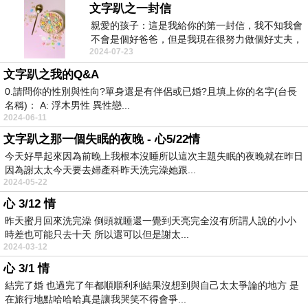
文字趴之一封信
親愛的孩子：這是我給你的第一封信，我不知我會
不會是個好爸爸，但是我現在很努力做個好丈夫，
2024-07-23
把你老媽照顧...
文字趴之我的Q&A
0.請問你的性別與性向?單身還是有伴侶或已婚?且填上你的名字(台長
名稱)： A: 浮木男性 異性戀...
2024-06-11
文字趴之那一個失眠的夜晚 - 心5/22情
今天好早起來因為前晚上我根本沒睡所以這次主題失眠的夜晚就在昨日
因為謝太太今天要去婦產科昨天洗完澡她跟...
2024-05-22
心 3/12 情
昨天蜜月回來洗完澡 倒頭就睡還一覺到天亮完全沒有所謂人說的小小
時差也可能只去十天 所以還可以但是謝太...
2024-03-12
心 3/1 情
結完了婚 也過完了年都順順利利結果沒想到與自己太太爭論的地方 是
在旅行地點哈哈哈真是讓我哭笑不得會爭...