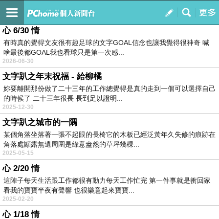
隨手雜記
訂閱
我的
心 6/30 情
有時真的覺得文友很有趣足球的文字GOAL信念也讓我覺得很神奇 喊
啥最後都GOAL我也看球只是第一次感...
2026-06-30
文字趴之年末祝福 - 給柳橘
妳要離開那份做了二十三年的工作總覺得是真的走到一個可以選擇自己
的時候了 二十三年很長 長到足以證明...
2025-12-30
文字趴之城市的一隅
某個角落坐落著一張不起眼的長椅它的木板已經泛黃年久失修的痕跡在
角落處顯露無遺周圍是綠意盎然的草坪幾棵...
2025-05-15
心 2/20 情
這陣子每天生活跟工作都很有動力每天工作忙完 第一件事就是衝回家
看我的寶寶半夜有聲響 也很樂意起來寶寶...
2025-02-20
心 1/18 情