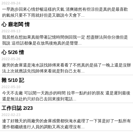
2022-09-24
一早跑步回來心情舒暢這樣的天氣 清爽雖然有些涼但是真的是最喜歡
的氣候只要不下雨就好但是又聽說今天會下...
心 廄老闆 情
2022-09-13
我居然在想如果真能帶著記憶時間倒回我一定 想盡辦法與你分擔但是
我說 這些話都像是在放馬後炮真的是聲聲...
心 5/26 情
2022-05-26
廠旁的倉庫還是淹水該找師傅來看看了不然真的是搞了一晚上還是沒辦
法上次就應該先找師傅來看就是對自己太有...
雜 5/10 記
2022-05-10
今天不去廠 可以閒一天跑步的時間 拉早一點約好的朋友 還是遲到最後
還是無法赴約只好自己去回來接到電話...
工作日誌 2/23
2022-02-23
連了好幾天的雨廠旁的倉庫感覺都快淹水處理了一下算是好了一點所有
運作都繼續進行人員的調動又再次處理沒有...