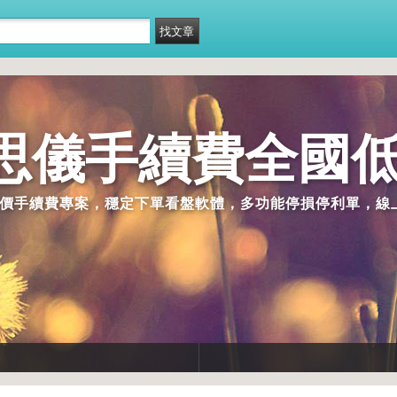
思儀手續費全國低
ag 低價手續費專案，穩定下單看盤軟體，多功能停損停利單，