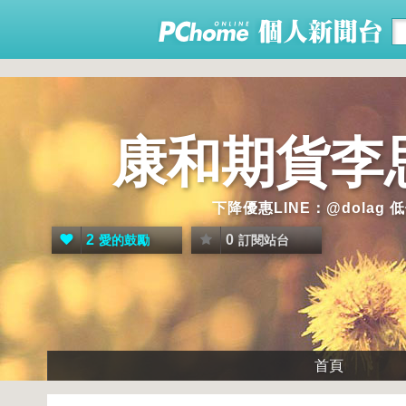
康和期貨李
下降優惠LINE：@dol
2
0
愛的鼓勵
訂閱站台
首頁