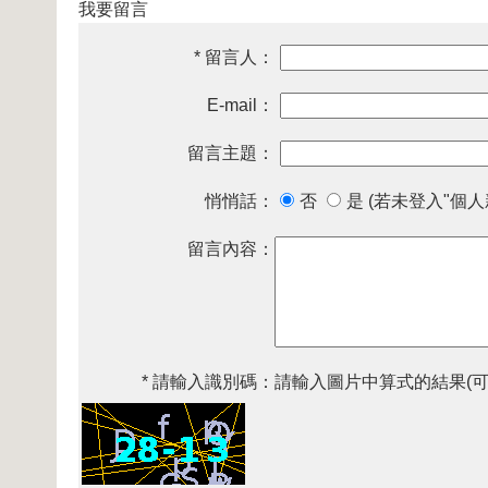
我要留言
* 留言人：
E-mail：
留言主題：
悄悄話：
否
是 (若未登入"個
留言內容：
* 請輸入識別碼：
請輸入圖片中算式的結果(可