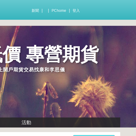
|
|
|
新聞
PChome
登入
價 專營期貨
線上開戶期貨交易找康和李思儀
活動