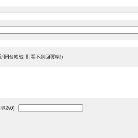
人新聞台帳號"則看不到回覆唷!)
能為0)