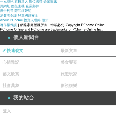
一元簡訊
直播達人
數位憑證
企業簡訊
買網址
虛擬主機
企業郵件
廣告刊登
隱私權聲明
消費者保護
兒童網路安全
About PChome
投資人聯絡
徵才
著作權保護
｜網路家庭版權所有、轉載必究
‧Copyright PChome Online
PChome Online and PChome are trademarks of PChome Online Inc.
個人新聞台
快速發文
最新文章
心情雜記
美食饗宴
藝文欣賞
旅遊玩家
社會萬象
影視娛樂
產品網址
我的站台
登入