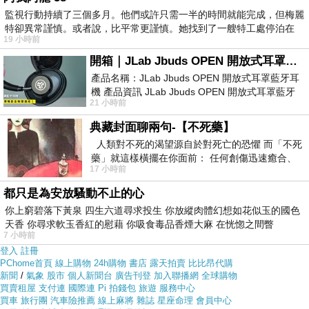
被套床包組
在網路上買應該會比較便宜，
【英國Abelia】
監視行動持續了三個多月。他們或許只需一半的時間就能完成，但梅麗
《繽紛混搭》雙人四件式天使絨被套床包組
而且24小時都
特卻異常謹慎。或者說，比平常更謹慎。她找到了一艘特工處停泊在
19 小時前
能買，上網慢慢挑選，不用等店家開門也不用看店員臉色
開箱｜JLab Jbuds OPEN 開放式耳罩藍牙耳機 - 設計美學，輕巧、透氣、環境音全物理達成！
產品名稱：JLab Jbuds OPEN 開放式耳罩藍牙耳
各大網路購物網為求有好業績都無所不用其極。因為momo
機 產品資訊 JLab Jbuds OPEN 開放式耳罩藍牙
21 小時前
耳機評語：非常有特色，值得喜愛美型工
都有送300元或是500元的折價卷!所以我建議可以上momo
典藏封面聊兩句-【不死藥】
購物網來購買(
【英國Abelia】《繽紛混搭》雙人四件式天
人類對不死的渴望源自於對死亡的恐懼 而「不死
使絨被套床包組
)
藥」就這樣橫擺在你面前： 任何創傷迅速癒合、
17 小時前
停止衰老、痛覺消失…堪
都只是為安放騷動不止的心
你上窮碧落下黃泉 四生六道尋求投生 你放縱肉體幻想如花似玉的國色
天香 你尋求軟玉香紅的慰藉 你吸食毒品香煙大麻 在恍惚之間瞥
7 小時前
登入
註冊
PChome首頁
線上購物
24h購物
書店
露天拍賣
比比昂代購
新聞
/
氣象
股市
個人新聞台
廣告刊登
加入聯播網
全球購物
買賣租屋
支付連
國際連
Pi 拍錢包
旅遊
服務中心
買車
旅行團
汽車險推薦
線上麻將
雜誌
星座命理
會員中心