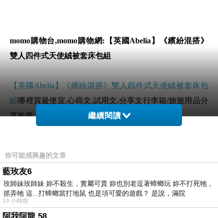
momo購物台,momo購物網:【英國Abelia】《繽紛混搭》
雙人四件式天使絨被套床包組
【英國Abelia】《繽紛混搭》雙人四件式天使絨被套床包
組
哪裡買最便宜.心得文.試用文.分享文行李箱/旅遊用品分
享推薦.好用.推薦.評價.熱銷.開箱文.優缺點比較
繼續閱讀
前幾天在逛街的時候看到
【英國Abelia】《繽紛混搭》雙
你可能感興趣的文章
人四件式天使絨被套床包組
覺得很心動而且正打算買
【英
藍玫友6
國Abelia】《繽紛混搭》雙人四件式天使絨被套床包組
玫師妹玫師妹 妳不殺生，實屬可貴 妳也別老逗著蟑螂玩 妳不打死牠，
抓弄牠 這...打蟑螂當打地鼠 也是項可愛的遊戲？ 是說，滿院
19 小時前
但是我想
【英國Abelia】《繽紛混搭》雙人四件式天使絨
阿我阿龍 58