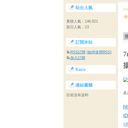
站台人氣
20
累積人氣：
146,821
當日人氣：
23
訂閱本站
RSS訂閱
(
如何使用RSS
)
7
加入訂閱
Kaza
連結書籤
產
目前沒有資料
ht
I
=