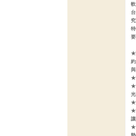
軟
台
究
特
要
★
約
與
★
★
光
★
★
讓
★
墊