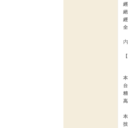
經
絕
經
全
【
本
台
精
高
本
技