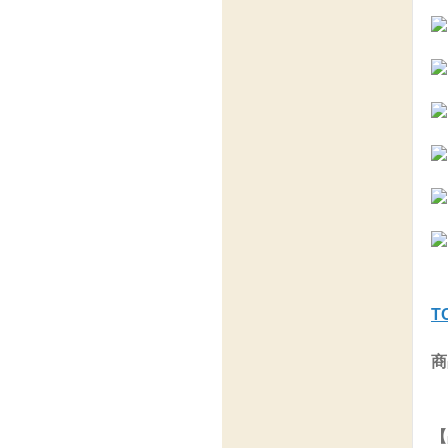
T
商
【