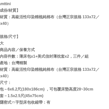
mttini
成份/材質】
材質：高級活性印染精梳純棉布（台灣正宗規格 133x72／
0x40）
規格/尺寸】
大
商品內容／保養方式
內容件數：薄床包x1+美式信封薄枕套x2，三件／組
產地：台灣精製
材質：高級活性印染精梳純棉布（台灣正宗規格 133x72／
0x40）
尺寸：
包－6x6.2尺(180x186cm) ，可包覆床墊高度28~30cm
套－1.5x2.5尺(45x75cm)
隱密式ㄇ字型床包收縮帶：有