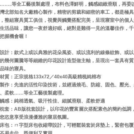
……..等全工藝後製處理，布料色澤鮮明，觸感細緻滑順，再委
灣北部知名大廠精心製作，精密的剪裁和細密的車工，都是極具
，整組寢具質工俱佳，視覺與觸覺搭配完美，呈現寢室中的個人
生活品味，讓您一夜舒適好眠，絕對是難得一見的溫馨佳作，千
把握機會喔！
設計：款式上或以典雅的花朵風姿、或以流利的線條紋飾、或以
的幾何圖騰等等細緻的印花設計造型做主軸，呈現出一套具有質
品味的寢具。
材質：正宗規格133x72／40x40高級精梳純棉布
製作：先進的活性印染技術，並經過燒毛、防縮、固色、壓光、
、柔軟……等全工藝後製處理。
觸感：純棉透氣、吸汗性佳、細膩滑順、柔軟舒適
枕套：AB版枕套設計，以印花的豐富層次搭配素色的簡約低調
您恣意享受浪漫優雅的寢居氛圍。
床包：ㄇ字型床包收縮帶設計，可輕鬆裝套於床墊上，緊密包覆
不易走位，既便利又實用。