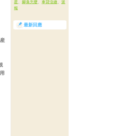
星
、
腳臭怎麼
、
車貸沒繳
、
派
報
最新回應
造産
規
用