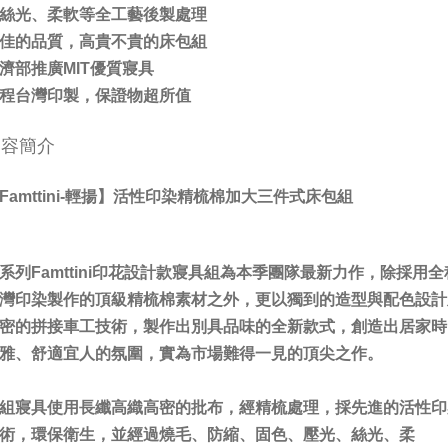
絲光、柔軟等全工藝後製處理
佳的品質，高貴不貴的床包組
濟部推廣MIT優質寢具
程台灣印製，保證物超所值
內容簡介
Famttini-輕揚】活性印染精梳棉加大三件式床包組
系列Famttini印花設計款寢具組為本季團隊最新力作，除採用全
灣印染製作的頂級精梳棉素材之外，更以獨到的造型與配色設計
密的拼接車工技術，製作出別具品味的全新款式，創造出居家時
雅、舒適宜人的氛圍，實為市場難得一見的頂尖之作。
組寢具使用長纖高織高密的批布，經精梳處理，採先進的活性印
術，環保衛生，並經過燒毛、防縮、固色、壓光、絲光、柔