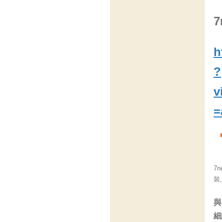
h
?
v
=
7n
裝
與
細