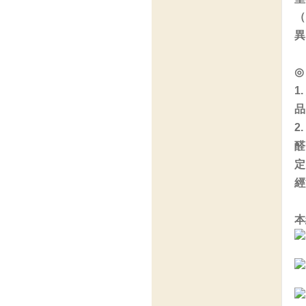
（
異
◎
1
品
2
醛
定
經
本