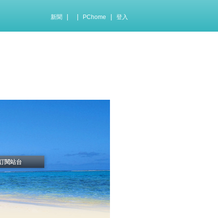
|
|
|
新聞
PChome
登入
訂閱站台