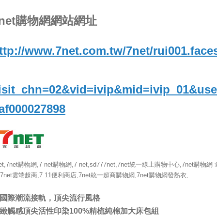
7net購物網網站網址
ttp://www.7net.com.tw/7net/rui001.face
isit_chn=02&vid=ivip&mid=ivip_01&use
af000027898
et,7net購物網,7 net購物網,7 net,sd777net,7net統一線上購物中心,7net購物網 
,7net雲端超商,7 11便利商店,7net統一超商購物網,7net購物網發熱衣,
國際潮流接軌，頂尖流行風格
緻觸感頂尖活性印染100%精梳純棉加大床包組