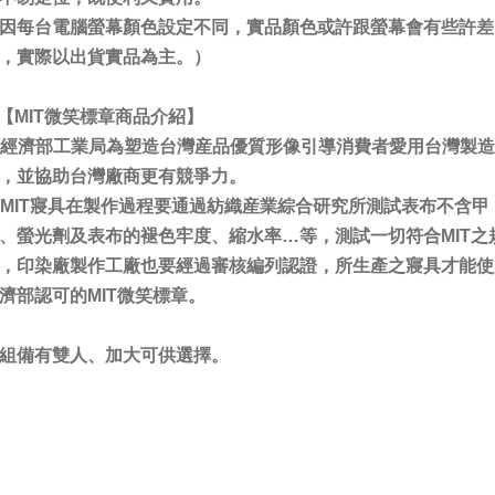
因每台電腦螢幕顏色設定不同，實品顏色或許跟螢幕會有些許差
，實際以出貨實品為主。）
【MIT微笑標章商品介紹】
. 經濟部工業局為塑造台灣産品優質形像引導消費者愛用台灣製
，並協助台灣廠商更有競爭力。
. MIT寢具在製作過程要通過紡織産業綜合研究所測試表布不含甲
、螢光劑及表布的褪色牢度、縮水率…等，測試一切符合MIT之
，印染廠製作工廠也要經過審核編列認證，所生產之寢具才能使
濟部認可的MIT微笑標章。
組備有雙人、加大可供選擇。