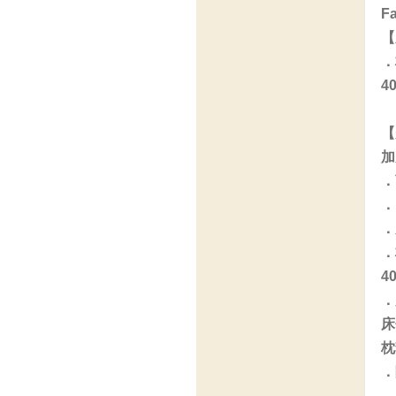
Fa
【
．
4
【
加
．
．
．
．
4
．
床
枕
．