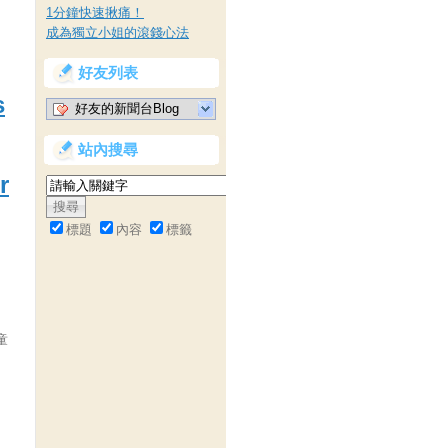
1分鐘快速揪痛！
成為獨立小姐的滾錢心法
好友列表
s
好友的新聞台Blog
站內搜尋
r
標題
內容
標籤
童