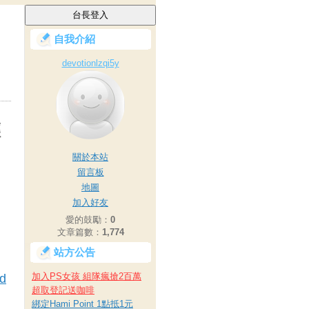
自我介紹
devotionlzqi5y
輕
關於本站
留言板
地圖
加入好友
愛的鼓勵：
0
文章篇數：
1,774
站方公告
加入PS女孩 組隊瘋搶2百萬
id
超取登記送咖啡
綁定Hami Point 1點抵1元