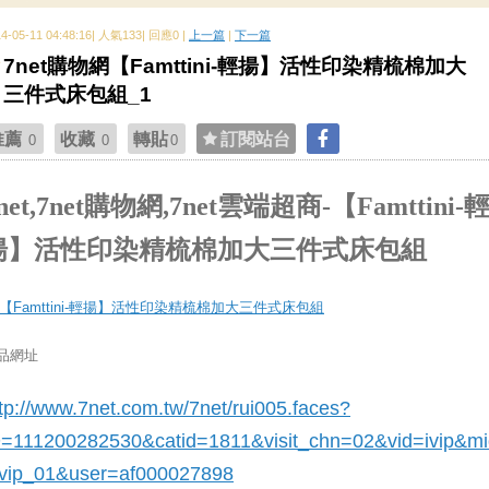
14-05-11 04:48:16| 人氣133| 回應0 |
上一篇
|
下一篇
7net購物網【Famttini-輕揚】活性印染精梳棉加大
三件式床包組_1
推薦
收藏
轉貼
訂閱站台
0
0
0
net,7net購物網,7net雲端超商-【Famttini-
揚】活性印染精梳棉加大三件式床包組
品網址
tp://www.7net.com.tw/7net/rui005.faces?
D=111200282530&catid=1811
&visit_chn=02&vid=ivip&m
ivip_01&user=af000027898