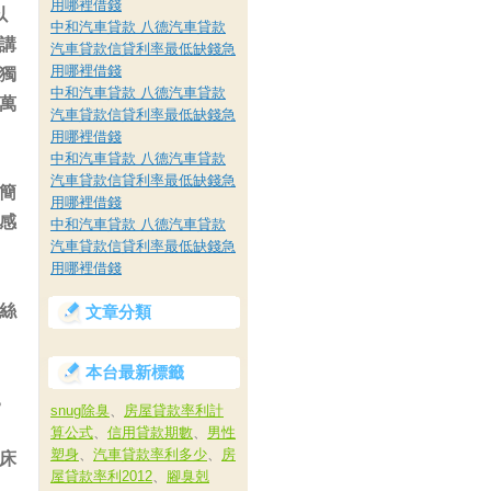
用哪裡借錢
以
中和汽車貸款 八德汽車貸款
講
汽車貸款信貸利率最低缺錢急
用哪裡借錢
獨
中和汽車貸款 八德汽車貸款
萬
汽車貸款信貸利率最低缺錢急
用哪裡借錢
中和汽車貸款 八德汽車貸款
汽車貸款信貸利率最低缺錢急
簡
用哪裡借錢
感
中和汽車貸款 八德汽車貸款
汽車貸款信貸利率最低缺錢急
用哪裡借錢
絲
文章分類
本台最新標籤
，
snug除臭
、
房屋貸款率利計
算公式
、
信用貸款期數
、
男性
塑身
、
汽車貸款率利多少
、
房
床
屋貸款率利2012
、
腳臭剋