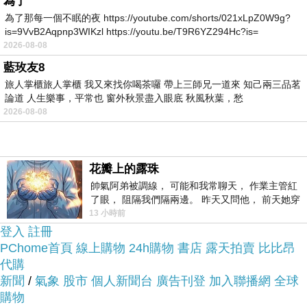
為了
為了那每一個不眠的夜 https://youtube.com/shorts/021xLpZ0W9g?
is=9VvB2Aqpnp3WIKzl https://youtu.be/T9R6YZ294Hc?is=
於是我參考了其他網友【adidas】STAN SMITH CF
2026-08-08
NIGO(魔鬼氈復古休閒板鞋-銀灰)的推薦開箱文及心
藍玫友8
得分享!
旅人掌櫃旅人掌櫃 我又來找你喝茶囉 帶上三師兄一道來 知己兩三品茗
論道 人生樂事，平常也 窗外秋景盡入眼底 秋風秋葉，愁
2026-08-08
上網找了很多【adidas】STAN SMITH CF
NIGO(魔鬼氈復古休閒板鞋-銀灰)評論跟比價的結
果，還有哪裡買最便宜划算，發現它真的很不錯!!
花瓣上的露珠
帥氣阿弟被調線， 可能和我常聊天， 作業主管紅
了眼， 阻隔我們隔兩邊。 昨天又問他， 前天她穿
品質有保障又有七天鑑
而且在網路上購買，
什麼顏色衣服， 不經
13 小時前
賞期，不滿意可以退貨也不用擔心買
登入
註冊
PChome首頁
貴!
線上購物
24h購物
書店
露天拍賣
比比昂
代購
新聞
/
氣象
股市
個人新聞台
廣告刊登
加入聯播網
全球
服務這麼優，當然在網路購物最好啦~~
你一定要來
購物