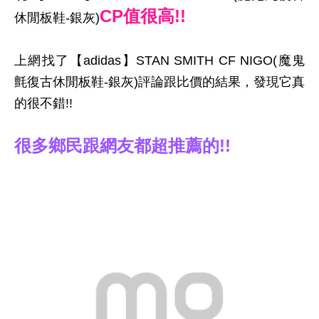
CP值很高!!
休閒板鞋-銀灰)
上網找了【adidas】STAN SMITH CF NIGO(魔鬼
氈復古休閒板鞋-銀灰)評論跟比價的結果，發現它真
的很不錯!!
很多鄉民跟網友都超推薦的!!