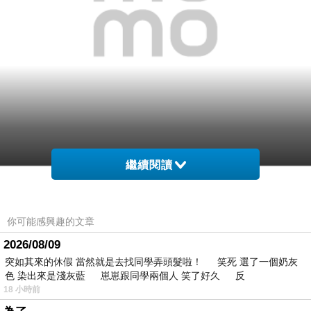
繼續閱讀
網購經驗10多年的我在想【adidas】STAN SMITH
CF NIGO(魔鬼氈復古休閒板鞋-銀灰)在網路上買應
你可能感興趣的文章
該會比較便宜，
2026/08/09
突如其來的休假 當然就是去找同學弄頭髮啦！ 笑死 選了一個奶灰
而且24小時都能買，上網慢慢挑選，不用等店家開
色 染出來是淺灰藍 崽崽跟同學兩個人 笑了好久 反
這麼方便當然選擇在
門也不用看店員臉色，
18 小時前
網路上購買~~