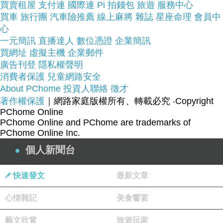
買賣租屋
看看【adidas】STAN SMITH CF NIGO(魔鬼氈復
支付連
國際連
Pi 拍錢包
旅遊
服務中心
買車
旅行團
汽車險推薦
線上麻將
雜誌
星座命理
會員中
古休閒板鞋-銀灰)~~
心
一元簡訊
直播達人
數位憑證
企業簡訊
商品網址:
買網址
虛擬主機
企業郵件
廣告刊登
隱私權聲明
消費者保護
兒童網路安全
About PChome
投資人聯絡
徵才
著作權保護
｜網路家庭版權所有、轉載必究
‧Copyright
PChome Online
PChome Online and PChome are trademarks of
PChome Online Inc.
品號：3276835
個人新聞台
快速發文
最新文章
★型號:B26561
心情雜記
美食饗宴
★奶油底銀灰皮革面 超吸睛
★時尚型男首選
藝文欣賞
旅遊玩家