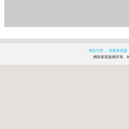
．
廣告刊登
．
消費者保護
網路家庭版權所有、轉載必究 