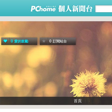
0
0
愛的鼓勵
訂閱站台
首頁