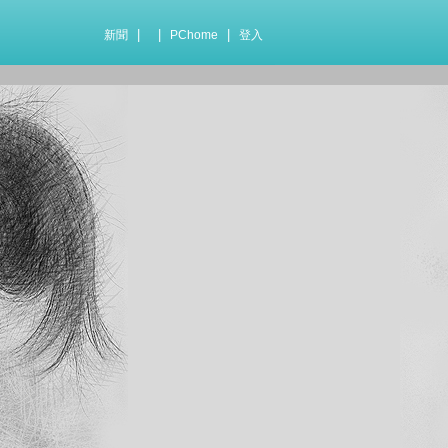
|
|
|
新聞
PChome
登入