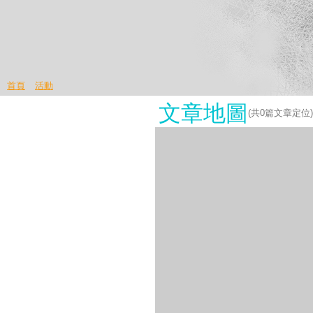
首頁
活動
文章地圖
(共
0
篇文章定位)