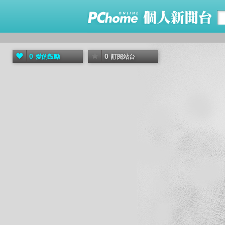
0
0
愛的鼓勵
訂閱站台