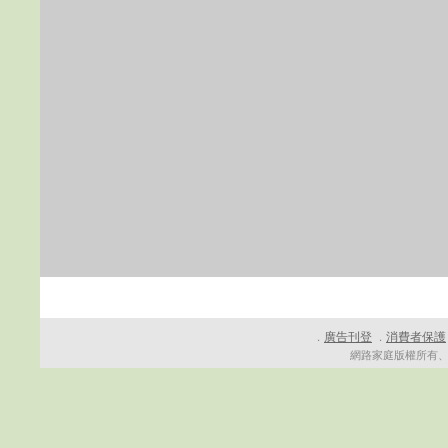
廣告刊登
消費者保護
．
．
網路家庭版權所有、轉載必究