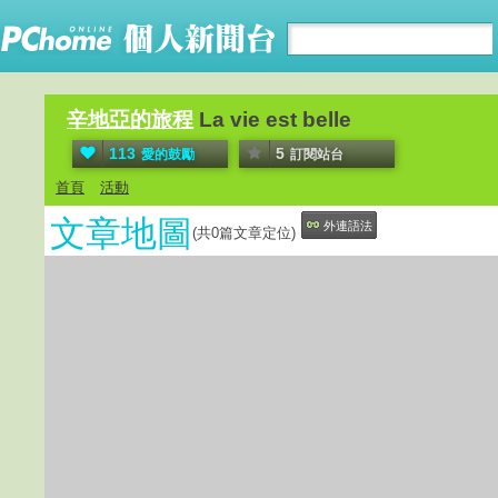
辛地亞的旅程
La vie est belle
113
5
愛的鼓勵
訂閱站台
首頁
活動
文章地圖
外連語法
(共
0
篇文章定位)