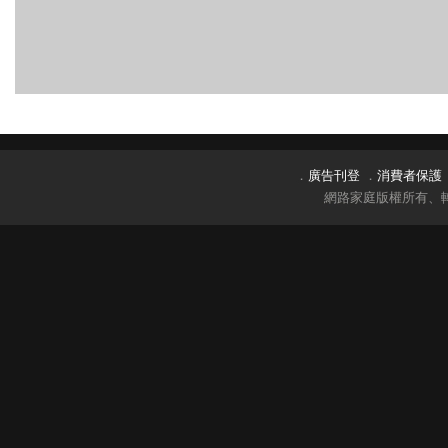
．
廣告刊登
．
消費者保護
網路家庭版權所有、轉載必究 