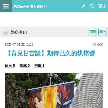
放心‧自由
訂閱
我的
2023-07-31 22:51:13
小米
【育兒甘苦談】期待已久的烘焙營
留言 0
收藏 0
推薦 1