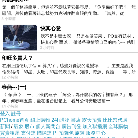
第一個任務很簡單，但這並不意味著它很容易。「你準備好了吧？」龍
疆問。然後他看著緋忘我努力克制住翻白眼的衝動。 「當然。從
8 小時前
媽媽很疑惑：『大墩比較好玩嗎？那上禮拜的生物營不好
快其心意
玩嗎？』
我不是中毒太深， 只是在做笑果， PO文有題材，
快其心意 而以， 做某些事情讓自己的內心--- 感到
3 小時前
愉快。
印旺多貴人？
「好玩啊！」鴨鴨肯定，卻又接著說：「可是大墩的更好
在網上隨便玩了個 ai 算八字，感覺好像說的還蠻準……。主要是說我
命盤結構「印星」太旺，印星代表長輩、知識、資源、保護……等，所
玩，還可以玩卡片戰鬥耶！」
12 小時前
春燕---(一)
《 春 燕 》 一、回來的燕子 「阿公，為什麼我的名字裡有燕？」 那
年，何春燕五歲，坐在後台戲箱上，看外公何安慶縫補一
媽媽實在不懂卡片戰鬥有什麼吸引力，但連寒假時買的集
14 小時前
卡冊都搞丟的小孩，到底為什麼會覺得卡片戰鬥好玩呢？
登入
註冊
PChome首頁
線上購物
24h購物
書店
露天拍賣
比比昂代購
（攤手）
新聞
/
氣象
股市
個人新聞台
廣告刊登
加入聯播網
全球購物
買賣租屋
支付連
國際連
Pi 拍錢包
旅遊
服務中心