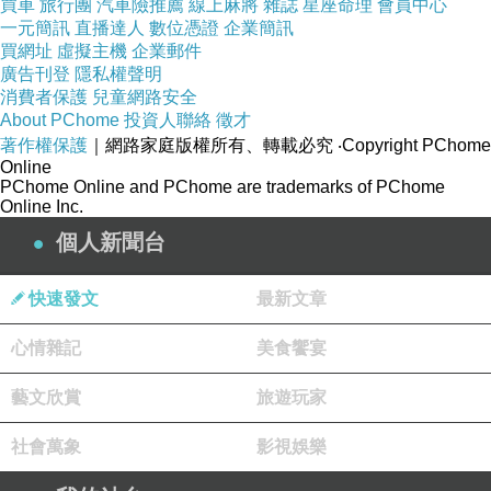
買車
旅行團
汽車險推薦
線上麻將
雜誌
星座命理
會員中心
一元簡訊
直播達人
數位憑證
企業簡訊
買網址
虛擬主機
企業郵件
廣告刊登
隱私權聲明
消費者保護
兒童網路安全
About PChome
投資人聯絡
徵才
著作權保護
｜網路家庭版權所有、轉載必究
‧Copyright PChome
Online
PChome Online and PChome are trademarks of PChome
Online Inc.
個人新聞台
快速發文
最新文章
心情雜記
美食饗宴
《傳說中的卡冊，為了這本翻箱倒櫃找了好久》
烘焙營和生物營不同，生物營是去摸小生物、烘焙營則是
藝文欣賞
旅遊玩家
要去做食物，理所當然要準備的物品就多了些，圍裙、保
社會萬象
影視娛樂
鮮盒還有抹布，光要準備的東西就一大包了，還好不用準
備食材，不然可能還得煩惱保鮮吧~（笑）