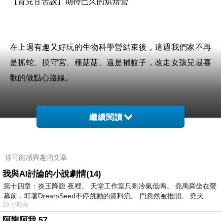
【育兒甘苦談】期待已久的烘焙營
在上週有趣又好玩的生物科學營結束後，這週我們家不再
是抓蛇、摸守宮、種菇菇、還是補蚊子，改走女孩兒最喜
歡的做點心路線。
繼續閱讀
我們運氣很好，這次在我們附近的營隊就只開了這一期，
剛剛好時間就能配合，順利銜接在生物營的後面。
你可能感興趣的文章
我與AI討論的小說劇情(14)
第十四章：炎王降臨 夜裡。 天堂工作室只剩冷氣低鳴。 堯禹舜坐在螢
幕前，盯著DreamSeed不停跳動的資料流。 門忽然被推開。 堯天
昨晚鴨鴨聽聞這週要上的是大墩陽光後一聲歡呼，：
20 小時前
「耶！是大墩耶！」
阿龍阿我 57