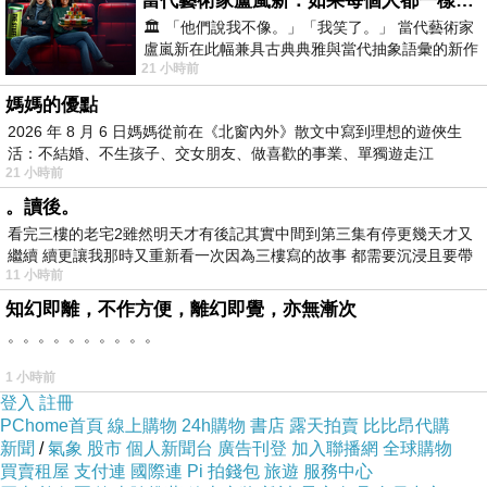
當代藝術家盧嵐新：如果每個人都一樣，這世界該有多無聊？
※基於保障個人衛生，內衣、內褲為貼身衣褲，恕不
🏛️ 「他們說我不像。」「我笑了。」 當代藝術家
盧嵐新在此幅兼具古典典雅與當代抽象語彙的新作
寸
21 小時前
中，以沈靜的藍色空間為背景，描繪了
媽媽的優點
2026 年 8 月 6 日媽媽從前在《北窗內外》散文中寫到理想的遊俠生
布標尺吋34D 建議適穿罩杯約為【32大D
活：不結婚、不生孩子、交女朋友、做喜歡的事業、單獨遊走江
21 小時前
湖⋯⋯，
。讀後。
布標尺吋36D 建議適穿罩杯約為【34大D
看完三樓的老宅2雖然明天才有後記其實中間到第三集有停更幾天才又
繼續 續更讓我那時又重新看一次因為三樓寫的故事 都需要沉浸且要帶
11 小時前
有
布標尺吋38D 建議適穿罩杯約為【36大D
知幻即離，不作方便，離幻即覺，亦無漸次
。。。。。。。。。。
1 小時前
布標尺吋40D 建議適穿罩杯約為【38
登入
註冊
PChome首頁
線上購物
24h購物
書店
露天拍賣
比比昂代購
新聞
/
氣象
股市
個人新聞台
廣告刊登
加入聯播網
全球購物
買賣租屋
支付連
國際連
Pi 拍錢包
旅遊
服務中心