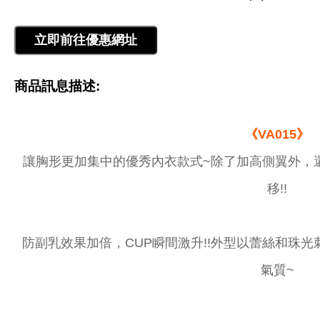
商品訊息描述:
《VA015》
讓胸形更加集中的優秀內衣款式~除了加高側翼外，
移!!
防副乳效果加倍，CUP瞬間激升!!外型以蕾絲和珠
氣質~