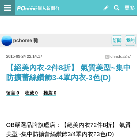
pchome 雜
訂閱
我的
2015-09-24 22:14:17
christua2n7
【絕美內衣-2件8折】 氣質美型~集中
防擴蕾絲鑽飾3-4罩內衣-3色(D)
留言 0
收藏 0
推薦 0
OB嚴選品牌旗艦店：【絕美內衣?2件8折】 氣質
美型~集中防擴蕾絲鑽飾3/4罩內衣?3色(D)