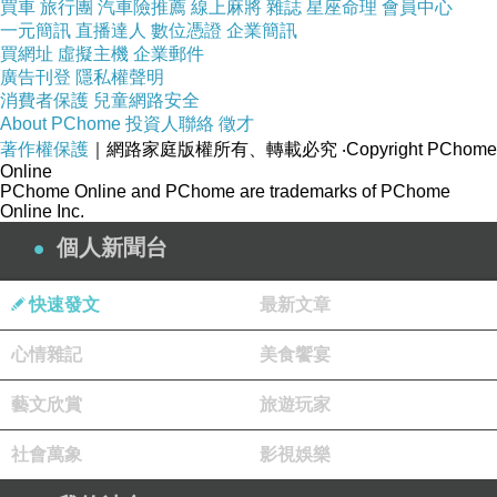
買車
旅行團
汽車險推薦
線上麻將
雜誌
星座命理
會員中心
一元簡訊
直播達人
數位憑證
企業簡訊
買網址
虛擬主機
企業郵件
廣告刊登
隱私權聲明
消費者保護
兒童網路安全
About PChome
投資人聯絡
徵才
材質
色
配
著作權保護
｜網路家庭版權所有、轉載必究
‧Copyright PChome
Online
彈性
系
件
PChome Online and PChome are trademarks of PChome
Online Inc.
面料:
個人新聞台
尼龍
快速發文
最新文章
85??
心情雜記
美食饗宴
性纖
藝文欣賞
旅遊玩家
維
15?
社會萬象
影視娛樂
r>