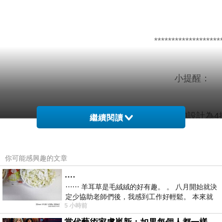
*******************
小提醒：
胸罩內有鋼圈，後釦式穿法，背釦設計為4
繼續閱讀
胸墊上薄下厚(不可取出)，建議單獨洗滌，手洗
你可能感興趣的文章
….
⋯⋯ 羊耳草是毛絨絨的好有趣。 。 八月開始就決
另外可與VB0015搭配為
定少協助老師們後，我感到工作好輕鬆。 本來就
5 小時前
不是我的工作啊。 真