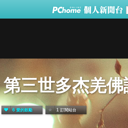
第三世多杰羌佛
6
1
愛的鼓勵
訂閱站台