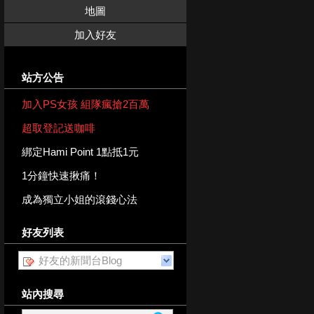
地圖
加入好友
站方公告
加入PS女孩 組隊瘋搶2百萬
超取登記送咖啡
綁定Hami Point 1點抵1元
1分鐘快速揪痛！
成為獨立小姐的滾錢心法
好友列表
好友的新聞台Blog
站內搜尋