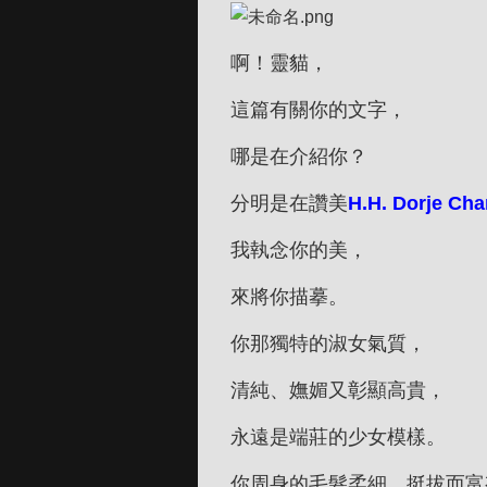
啊！靈貓，
這篇有關你的文字，
哪是在介紹你？
分明是在讚美
H.H. Dorje Cha
我執念你的美，
來將你描摹。
你那獨特的淑女氣質，
清純、嫵媚又彰顯高貴，
永遠是端莊的少女模樣。
你周身的毛髮柔細、挺拔而富