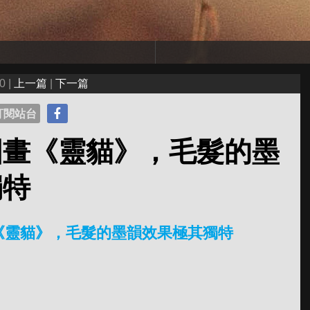
0 |
上一篇
|
下一篇
訂閱站台
國畫《靈貓》，毛髮的墨
獨特
《靈貓》，毛髮的墨韻效果極其獨特