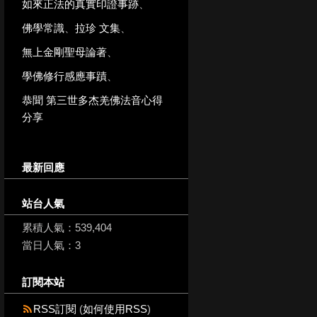
如來正法的真實印證事跡
、
佛學常識
、
拉珍 文集
、
無上金剛聖母論著
、
學佛修行感應事蹟
、
恭聞 第三世多杰羌佛法音心得
分享
最新回應
站台人氣
累積人氣：
539,404
當日人氣：
3
訂閱本站
RSS訂閱
(
如何使用RSS
)