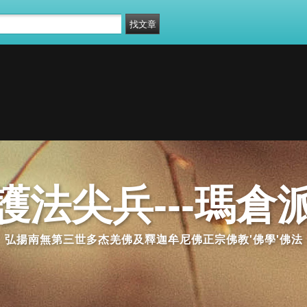
護法尖兵---瑪倉
弘揚南無第三世多杰羌佛及釋迦牟尼佛正宗佛教'佛學'佛法