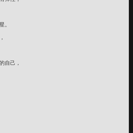
星。
，
的自己，