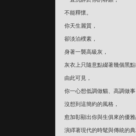
不能釋懷。
你天生麗質，
卻淡泊樸素，
身著一襲高級灰，
灰衣上只隨意點綴著幾個黑點
由此可見，
你一心想低調做貓、高調做事
沒想到這簡約的風格，
愈加彰顯出你與生俱來的優雅
演繹著現代的時髦與傳統的典