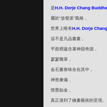
是
H.H. Dorje Chang Buddha 
屬於“放發派”風格，
世界上唯有
H.H. Dorje Chang
這不是凡品書畫，
平面裡蘊含著神韻奇蹟，
寥寥幾筆，
金石書卷味全在其中，
神形兼備，
惜墨如金，
真正達到了繪畫藝術的至境。