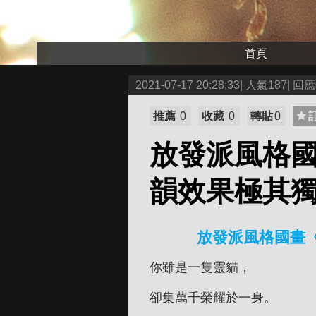
首頁
2021-07-17 20:28:33| 人氣187| 回應
推薦
0
收藏
0
轉貼
0
放發派風格
韻效果極其
放發派風格國畫
你雖是一隻靈貓，
卻集萬千榮耀於一身。