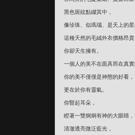
黑色斑紋點綴其中，
像珍珠、似瑪瑙、是天上的星
這種天然的毛絨外衣價格昂貴
你卻天生擁有。
一個人的美不在面具而在真實
你的美不僅僅是神態的好看，
更在於你有靈氣。
你豎起耳朵，
瞪著一雙炯炯有神的大眼睛，
清澈透亮微泛藍光，