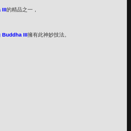
III
的精品之一，
 Buddha III
擁有此神妙技法。