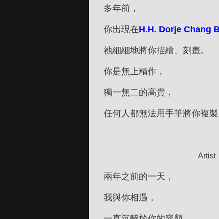
多年前，
你出現在
H.H. Dorje Chang B
祂細細地將你描繪、刻畫。
你是無上精作，
獨一無二的高貴，
任何人都無法用手筆將你複製
Artis
兩年之前的一天，
我與你相遇，
一直沉醉於你的容顏，