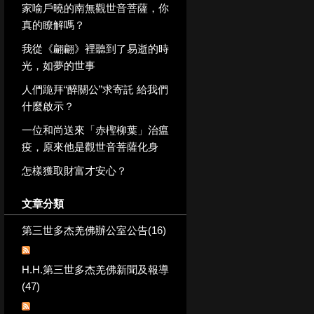
家喻戶曉的南無觀世音菩薩，你
真的瞭解嗎？
我從《翩翩》裡聽到了易逝的時
光，如夢的世事
人們跪拜“醉關公”求寄託 給我們
什麼啟示？
一位和尚送來「赤檉柳葉」治瘟
疫，原來他是觀世音菩薩化身
怎樣獲取財富才安心？
文章分類
第三世多杰羌佛辦公室公告(16)
H.H.第三世多杰羌佛新聞及報導
(47)