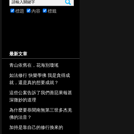
標題
內容
標籤
最新文章
青山依舊在，花海別瓊瑤
如法修行 快樂學佛 我是貪得成
就，還是真的想要成就？
這些公案告訴了我們善惡果報甚
深微妙的道理
為什麼要恭聞南無第三世多杰羌
佛的法音？
加持是靠自己的修行換來的