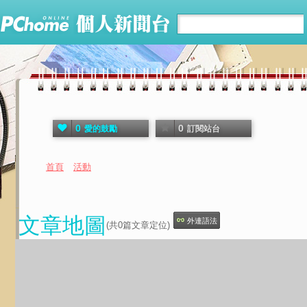
0
0
愛的鼓勵
訂閱站台
首頁
活動
文章地圖
外連語法
(共
0
篇文章定位)