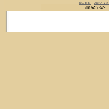
廣告刊登
消費者保護
．
．
網路家庭版權所有、轉載必究