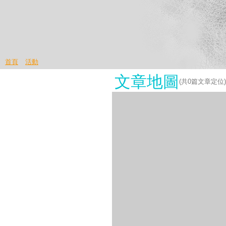
首頁
活動
文章地圖
(共
0
篇文章定位)