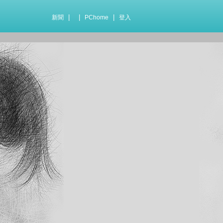
|
|
|
新聞
PChome
登入