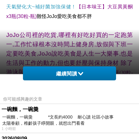
天氣變化大~補好菌加強保健！
【日本味王】大豆異黃酮
x3瓶(30粒-瓶)
難怪JoJo愛吃美食都不胖
JoJo公司裡的吃貨,哪裡有好吃好買的一定跑第
一,工作忙碌根本沒時間上健身房,放假與下班一
定要吃美食,JoJo說吃美食是人生一大樂事,也是
生活與工作的動力,但也要舒壓與保持身材 除了
游泳與固定健走
【日本味王】大豆異黃酮 x3瓶(30粒-
繼續閱讀
是JoJo減壓與保持身材的祕密
瓶)
【日本味王】大豆
JoJo胖了不只是會顯老也會變
異黃酮 x3瓶(30粒-瓶)
你可能感興趣的文章
懶惰喔!一定要養成固定的好習慣,再忙再累都要
一碗麵，一碗羮
吃美食,都要紓壓與運動~~是JoJo的名言喔~~
一碗麵，一碗羮 *文長約4000 耐心讀 社區小故事
太陽眷顧，稚齡孩子睜開眼，就想出門看看
1 小時前
在這裡買的
2026/08/09
http://www.momoshop.com.tw/goods/GoodsDetail.jsp?