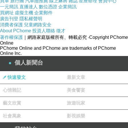
買車
旅行團
汽車險推薦
線上麻將
雜誌
星座命理
會員中心
一元簡訊
直播達人
數位憑證
企業簡訊
買網址
虛擬主機
企業郵件
廣告刊登
隱私權聲明
2015體驗分享~~【買1送1】赫而司苦橙精華活
消費者保護
兒童網路安全
力窈窕膠囊(90顆-罐)
About PChome
投資人聯絡
徵才
【韓國araree Aero Samsung Galaxy S3保護殼
著作權保護
｜網路家庭版權所有、轉載必究
‧Copyright PChome
Online
附保護貼】搭aponyo觸控筆-TAKE91保護貼效
PChome Online and PChome are trademarks of PChome
Online Inc.
果更好!
個人新聞台
2015體驗分享~~【雪山元】效速糸千酵素〔酵母
ｘ酵素〕營養補充品(4入)
快速發文
最新文章
品號：2579977
心情雜記
美食饗宴
藝文欣賞
旅遊玩家
瑞士ISOLIFE大豆異黃酮
添加蓮花、山藥、正宗泰國白高顆
社會萬象
影視娛樂
及時補充，青春美麗、魅力無限