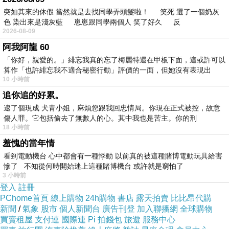
突如其來的休假 當然就是去找同學弄頭髮啦！ 笑死 選了一個奶灰
i_code=2579977&memid=6000002147&cid=apuad&oid=1&os
色 染出來是淺灰藍 崽崽跟同學兩個人 笑了好久 反
m=league
2026-08-09
阿我阿龍 60
「你好，親愛的。」緋忘我真的忘了梅麗特還在甲板下面，這或許可以
享受美食不傷荷包: 趕快17life團購網,
算作「也許緋忘我不適合秘密行動」評價的一面，但她沒有表現出
超低價就能買到超值的美食卷,再慢就
10 小時前
搶不到了!限時限量的團購卷.....
追你追的好累。
逮了個現成 犬青小姐，麻煩您跟我回忠情局。你現在正式被控，故意
傷人罪。它包括偷去了無數人的心。其中我也是苦主。你的刑
18 小時前
羞愧的當年情
看到電動機台 心中都會有一種悸動 以前真的被這種賭博電動玩具給害
慘了 不知從何時開始迷上這種賭博機台 或許就是窮怕了
3 小時前
登入
註冊
看看介紹喔
PChome首頁
線上購物
24h購物
書店
露天拍賣
比比昂代購
新聞
/
氣象
股市
個人新聞台
廣告刊登
加入聯播網
全球購物
買賣租屋
支付連
國際連
Pi 拍錢包
旅遊
服務中心