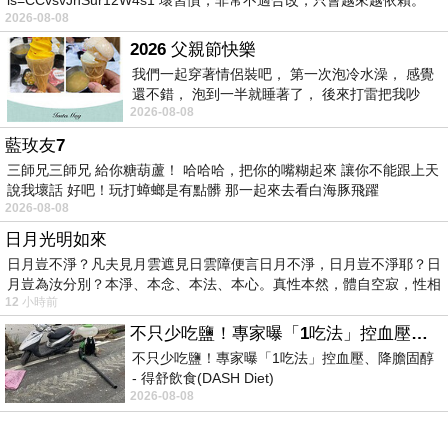
is=CCvsvJhSur12W4s1 壞習慣，非常不適合改，只會越來越依賴。
2026-08-08
我害怕的
2026 父親節快樂
我們一起穿著情侶裝吧， 第一次泡冷水澡， 感覺
還不錯， 泡到一半就睡著了， 後來打雷把我吵
2026-08-08
醒， 手
藍玫友7
三師兄三師兄 給你糖葫蘆！ 哈哈哈，把你的嘴糊起來 讓你不能跟上天
說我壞話 好吧！玩打蟑螂是有點髒 那一起來去看白海豚飛躍
2026-08-08
日月光明如來
日月豈不淨？凡夫見月雲遮見日雲障便言日月不淨，日月豈不淨耶？日
月豈為汝分別？本淨、本念、本法、本心。真性本然，體自空寂，性相
12 小時前
不只少吃鹽！專家曝「1吃法」控血壓、降膽固醇 - 得舒飲食(DASH Diet)
不只少吃鹽！專家曝「1吃法」控血壓、降膽固醇
- 得舒飲食(DASH Diet)
2026-08-08
https://www.facebook.com/dietitiansophia/
posts/157966