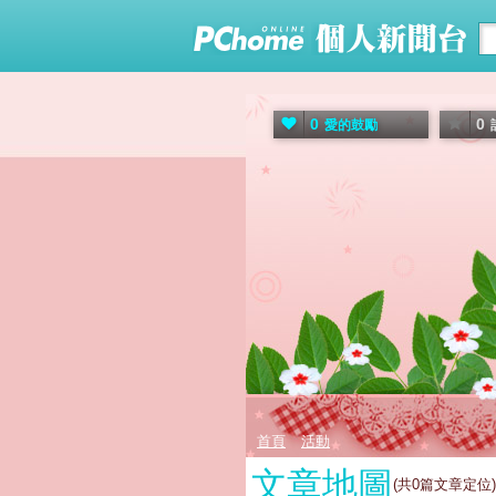
0
0
愛的鼓勵
首頁
活動
文章地圖
(共
0
篇文章定位)