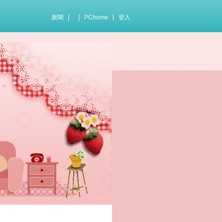
|
|
|
新聞
PChome
登入