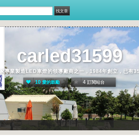
carled31599
專業製造LED車燈的領導廠商之一，1984年創立，已有
10
4
愛的鼓勵
訂閱站台