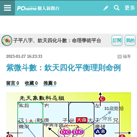
子平八字、欽天四化斗數：命理學術平台
訂閱
我的
2023-01-27 16:23:33
福哥
紫微斗數：欽天四化平衡理則命例
留言 0
收藏 0
推薦 0