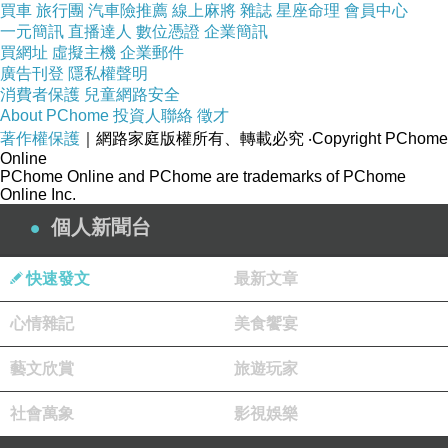
買車
旅行團
汽車險推薦
線上麻將
雜誌
星座命理
會員中心
一元簡訊
直播達人
數位憑證
企業簡訊
買網址
虛擬主機
企業郵件
廣告刊登
隱私權聲明
消費者保護
兒童網路安全
About PChome
投資人聯絡
徵才
著作權保護
｜網路家庭版權所有、轉載必究
‧Copyright PChome
Online
PChome Online and PChome are trademarks of PChome
Online Inc.
個人新聞台
快速發文
最新文章
心情雜記
美食饗宴
藝文欣賞
旅遊玩家
社會萬象
影視娛樂