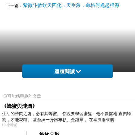
紫微斗數欽天四化→天垂象，命格何處起根源
下一篇：
繼續閱讀
你可能感興趣的文章
《蜂蜜與漣漪》
生活的苦悶之處，必有其蜂蜜。 你說要學習蜜獾，毫不畏懼地 直搗蜂
窩，才能親嚐。 甚至練一身鐵布衫、金鐘罩， 在暴風雨來襲
10 小時前
終於立秋