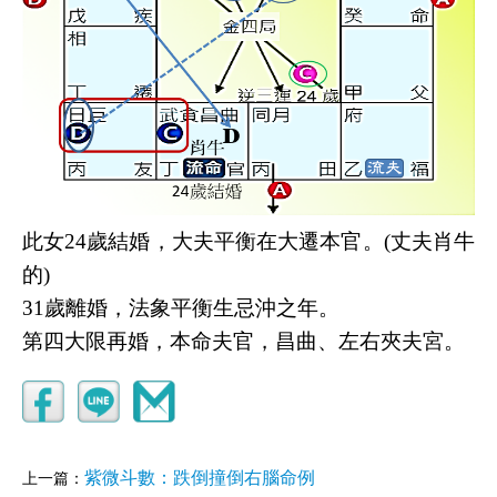
此女24歲結婚，大夫平衡在大遷本官。(丈夫肖牛
的)
31歲離婚，法象平衡生忌沖之年。
第四大限再婚，本命夫官，昌曲
、
左右夾夫宮
。
紫微斗數：跌倒撞倒右腦命例
上一篇：