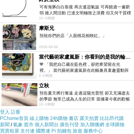
可有海豚白白靠攏 再次遙迢氣旋 可再饒過一遍窮
弱 雖人間活動 已達文明極致之浪費 但又何干質樸
10 小時前
者 只能白白陪葬
摩斯兄
預祝你們的店「人面桃花相映紅。」
2026-08-06
當代藝術家盧嵐新：你看到的是我的輪廓，還是你的故事？——藏在藍色裡的希望與光
💙 「我把自己藏在藍色裡，卻把希望留在光
裡。」 當代藝術家盧嵐新在此幅兼具童趣靈動與
2 小時前
抽象韻味的新作中，用湛藍的羽翼般色塊包覆著
立秋
預告夏天將行漸遠 走過這陽光普照 卻又充滿逝去
的季節 無常已成為人生的日常 當擁著今夜的歡暢
18 小時前
舒心 轉眼驟成昨日 而明晨 太陽
登入
註冊
PChome首頁
線上購物
24h購物
書店
露天拍賣
比比昂代購
新聞
/
氣象
股市
個人新聞台
廣告刊登
加入聯播網
全球購物
買賣租屋
支付連
國際連
Pi 拍錢包
旅遊
服務中心